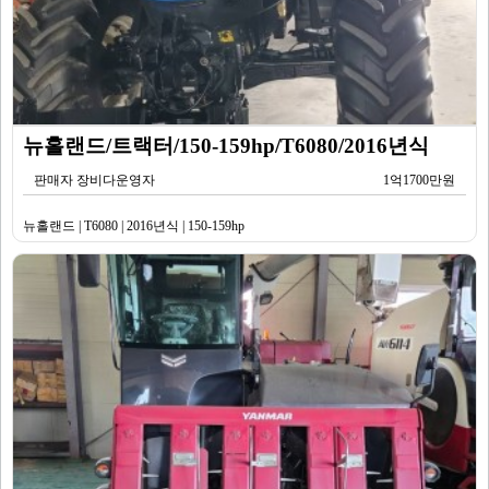
뉴홀랜드/트랙터/150-159hp/T6080/2016년식
판매자 장비다운영자
1억1700만원
뉴홀랜드 | T6080 | 2016년식 | 150-159hp