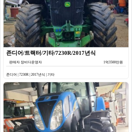
존디어/트랙터/기타/7230R/2017년식
판매자 장비다운영자
1억3500만원
존디어 | 7230R | 2017년식 | 기타