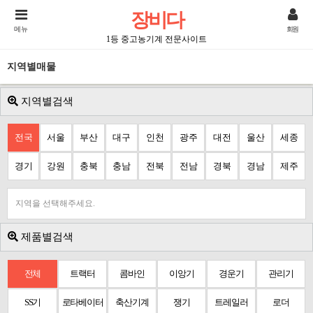
장비다
메뉴
회원
1등 중고농기계 전문사이트
지역별매물
지역별검색
전국
서울
부산
대구
인천
광주
대전
울산
세종
경기
강원
충북
충남
전북
전남
경북
경남
제주
지역을 선택해주세요.
제품별검색
전체
트랙터
콤바인
이앙기
경운기
관리기
SS기
로타베이터
축산기계
쟁기
트레일러
로더