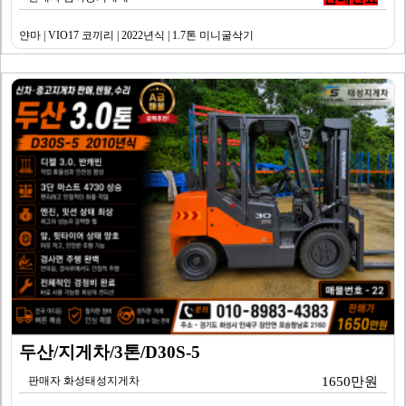
얀마 | VIO17 코끼리 | 2022년식 | 1.7톤 미니굴삭기
두산/지게차/3톤/D30S-5
판매자 화성태성지게차
1650만원