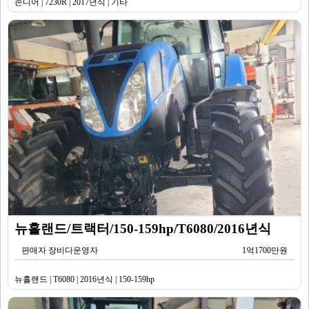
존디어 | 7230R | 2017년식 | 기타
뉴홀랜드/트랙터/150-159hp/T6080/2016년식
판매자 장비다운영자
1억1700만원
뉴홀랜드 | T6080 | 2016년식 | 150-159hp