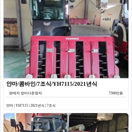
얀마/콤바인/7조식/YH7115/2021년식
판매자 장비다운영자
7500만원
얀마 | YH7115 | 2021년식 | 7조식