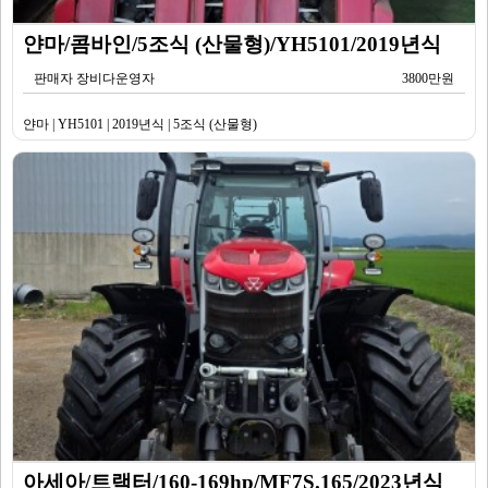
얀마/콤바인/5조식 (산물형)/YH5101/2019년식
판매자 장비다운영자
3800만원
얀마 | YH5101 | 2019년식 | 5조식 (산물형)
아세아/트랙터/160-169hp/MF7S.165/2023년식