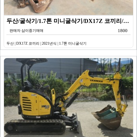
두산/굴삭기/1.7톤 미니굴삭기/DX17Z 코끼리/20…
1800
판매자 삼이중기매매
두산 | DX17Z 코끼리 | 2021년식 | 1.7톤 미니굴삭기