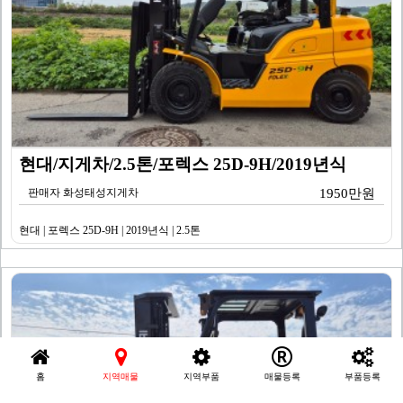
현대/지게차/2.5톤/포렉스 25D-9H/2019년식
판매자 화성태성지게차
1950만원
현대 | 포렉스 25D-9H | 2019년식 | 2.5톤
홈
지역매물
지역부품
매물등록
부품등록