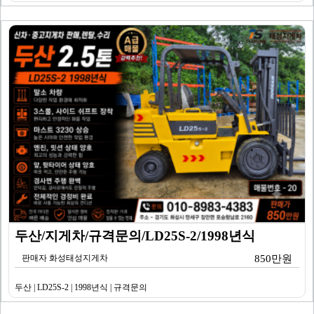
두산/지게차/규격문의/LD25S-2/1998년식
판매자 화성태성지게차
850만원
두산 | LD25S-2 | 1998년식 | 규격문의