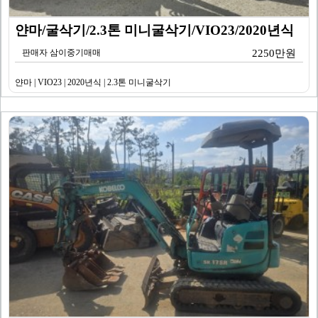
얀마/굴삭기/2.3톤 미니굴삭기/VIO23/2020년식
판매자 삼이중기매매
2250만원
얀마 | VIO23 | 2020년식 | 2.3톤 미니굴삭기