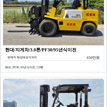
현대/지게차/3.0톤/PF30/95년식이전
판매자 화성태성지게차
650만원
현대 | PF30 | 95년식이전 | 3.0톤