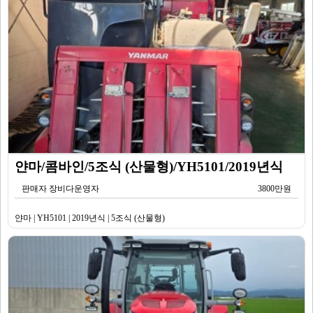
얀마/콤바인/5조식 (산물형)/YH5101/2019년식
판매자 장비다운영자
3800만원
얀마 | YH5101 | 2019년식 | 5조식 (산물형)