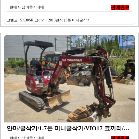
판매자 삼이중기매매
판매완료
코벨코 | SK30SR 코끼리 | 2018년식 | 3톤 미니굴삭기
얀마/굴삭기/1.7톤 미니굴삭기/VIO17 코끼리/20…
판매자 삼이중기매매
판매완료