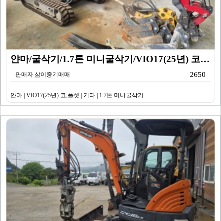
얀마/굴삭기/1.7톤 미니굴삭기/VIO17(25년) 코…
2650
판매자 삼이중기매매
얀마 | VIO17(25년) 코,풀셋 | 기타 | 1.7톤 미니굴삭기