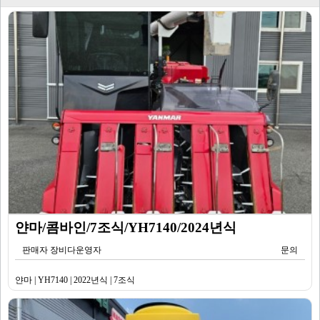
얀마/콤바인/7조식/YH7140/2024년식
판매자 장비다운영자
문의
얀마 | YH7140 | 2022년식 | 7조식