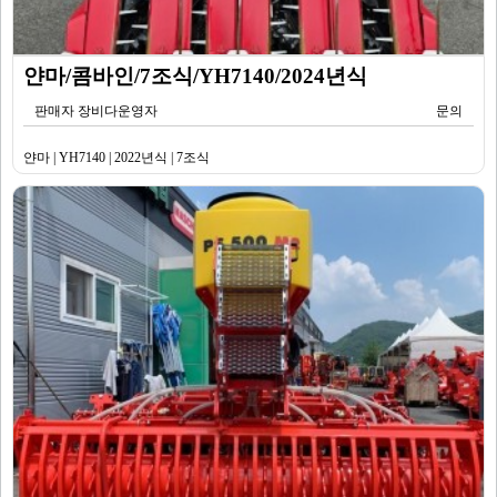
얀마/콤바인/7조식/YH7140/2024년식
판매자 장비다운영자
문의
얀마 | YH7140 | 2022년식 | 7조식