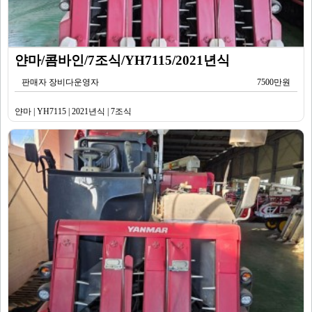
얀마/콤바인/7조식/YH7115/2021년식
판매자 장비다운영자
7500만원
얀마 | YH7115 | 2021년식 | 7조식