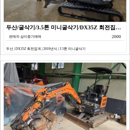
두산/굴삭기/3.5톤 미니굴삭기/DX35Z 회전집게/2…
2000
판매자 삼이중기매매
두산 | DX35Z 회전집게 | 2019년식 | 3.5톤 미니굴삭기