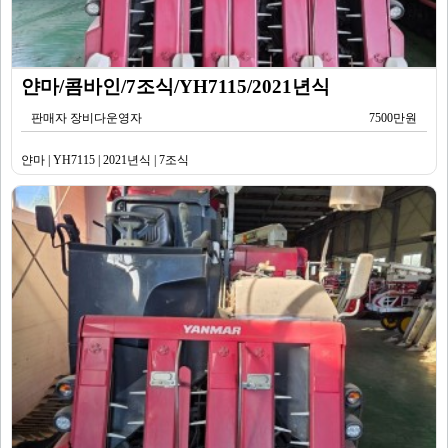
얀마/콤바인/7조식/YH7115/2021년식
판매자 장비다운영자
7500만원
얀마 | YH7115 | 2021년식 | 7조식