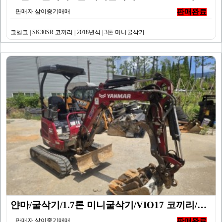
판매자 삼이중기매매
판매완료
코벨코 | SK30SR 코끼리 | 2018년식 | 3톤 미니굴삭기
얀마/굴삭기/1.7톤 미니굴삭기/VIO17 코끼리/20…
판매자 삼이중기매매
판매완료