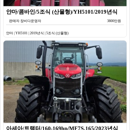
얀마/콤바인/5조식 (산물형)/YH5101/2019년식
판매자 장비다운영자
3800만원
얀마 | YH5101 | 2019년식 | 5조식 (산물형)
아세아/트랙터/160-169hp/MF7S.165/2023년식