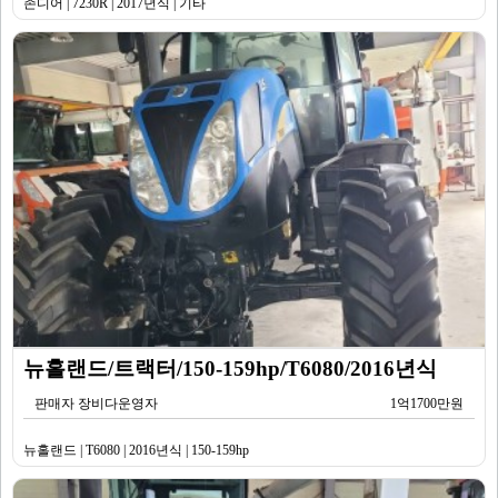
존디어 | 7230R | 2017년식 | 기타
뉴홀랜드/트랙터/150-159hp/T6080/2016년식
판매자 장비다운영자
1억1700만원
뉴홀랜드 | T6080 | 2016년식 | 150-159hp