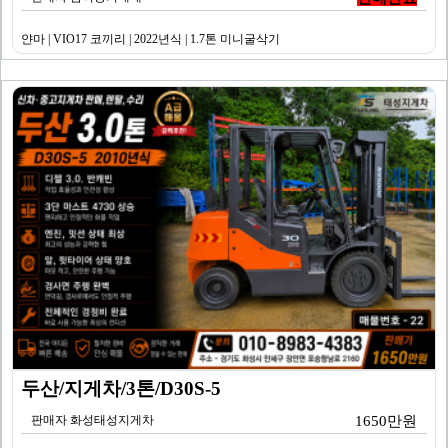
얀마 | VIO17 코끼리 | 2022년식 | 1.7톤 미니굴삭기
두산/지게차/3톤/D30S-5
판매자 화성태성지게차
1650만원