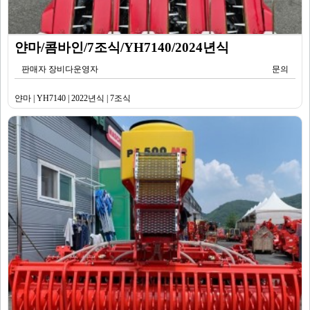
얀마/콤바인/7조식/YH7140/2024년식
판매자 장비다운영자
문의
얀마 | YH7140 | 2022년식 | 7조식