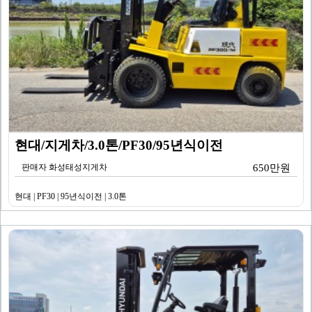
현대/지게차/3.0톤/PF30/95년식이전
판매자 화성태성지게차
650만원
현대 | PF30 | 95년식이전 | 3.0톤