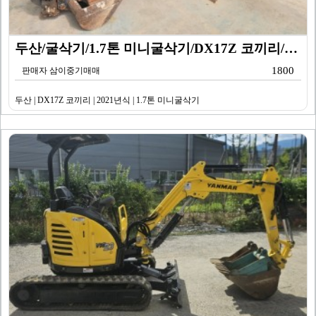
두산/굴삭기/1.7톤 미니굴삭기/DX17Z 코끼리/20…
1800
판매자 삼이중기매매
두산 | DX17Z 코끼리 | 2021년식 | 1.7톤 미니굴삭기