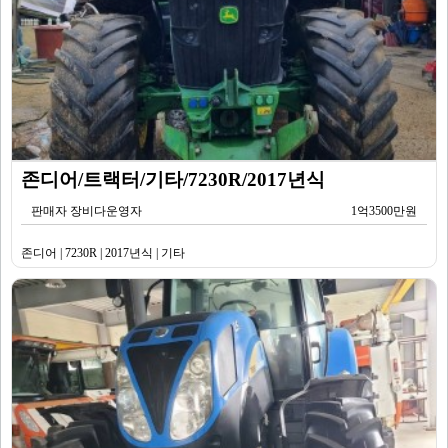
존디어/트랙터/기타/7230R/2017년식
판매자 장비다운영자
1억3500만원
존디어 | 7230R | 2017년식 | 기타