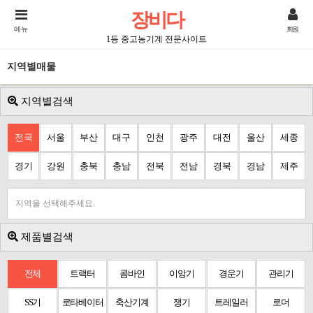
장비다
메뉴
회원
1등 중고농기계 전문사이트
지역별매물
지역별검색
전국
서울
부산
대구
인천
광주
대전
울산
세종
경기
강원
충북
충남
전북
전남
경북
경남
제주
지역을 선택해주세요.
제품별검색
전체
트랙터
콤바인
이앙기
경운기
관리기
SS기
로타베이터
축산기계
쟁기
트레일러
로더