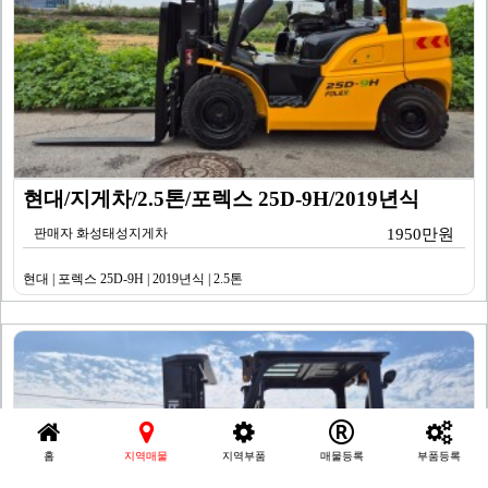
현대/지게차/2.5톤/포렉스 25D-9H/2019년식
판매자 화성태성지게차
1950만원
현대 | 포렉스 25D-9H | 2019년식 | 2.5톤
홈
지역매물
지역부품
매물등록
부품등록