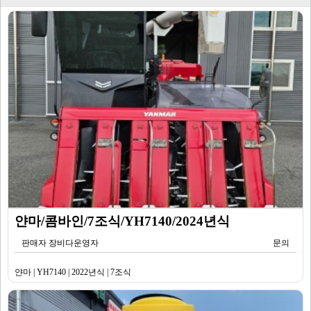
얀마/콤바인/7조식/YH7140/2024년식
판매자 장비다운영자
문의
얀마 | YH7140 | 2022년식 | 7조식