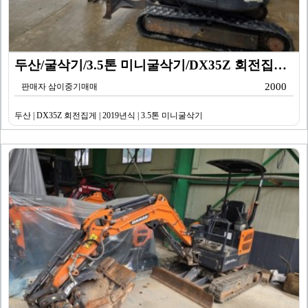
두산/굴삭기/3.5톤 미니굴삭기/DX35Z 회전집게/2…
2000
판매자 삼이중기매매
두산 | DX35Z 회전집게 | 2019년식 | 3.5톤 미니굴삭기