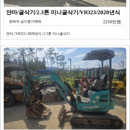
얀마/굴삭기/2.3톤 미니굴삭기/VIO23/2020년식
판매자 삼이중기매매
2250만원
얀마 | VIO23 | 2020년식 | 2.3톤 미니굴삭기