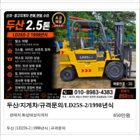
두산/지게차/규격문의/LD25S-2/1998년식
판매자 화성태성지게차
850만원
두산 | LD25S-2 | 1998년식 | 규격문의