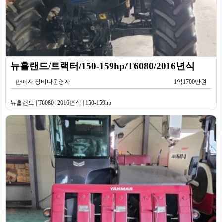
뉴홀랜드/트랙터/150-159hp/T6080/2016년식
판매자 장비다운영자
1억1700만원
뉴홀랜드 | T6080 | 2016년식 | 150-159hp