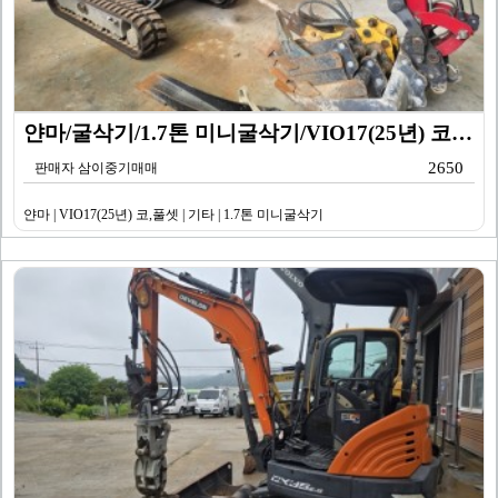
얀마/굴삭기/1.7톤 미니굴삭기/VIO17(25년) 코…
2650
판매자 삼이중기매매
얀마 | VIO17(25년) 코,풀셋 | 기타 | 1.7톤 미니굴삭기