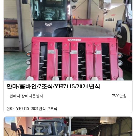
얀마/콤바인/7조식/YH7115/2021년식
판매자 장비다운영자
7500만원
얀마 | YH7115 | 2021년식 | 7조식