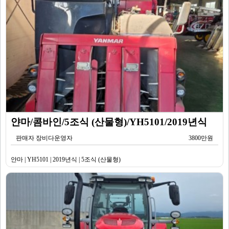
얀마/콤바인/5조식 (산물형)/YH5101/2019년식
판매자 장비다운영자
3800만원
얀마 | YH5101 | 2019년식 | 5조식 (산물형)