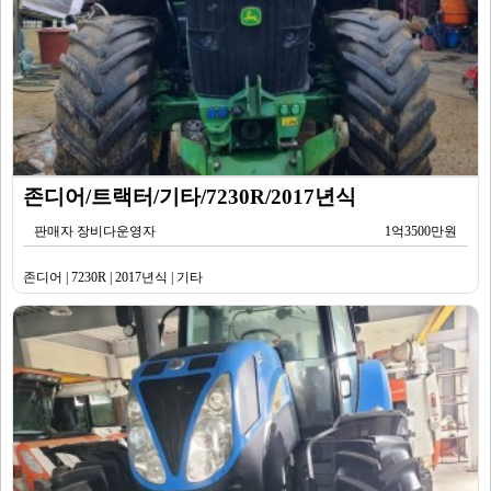
존디어/트랙터/기타/7230R/2017년식
판매자 장비다운영자
1억3500만원
존디어 | 7230R | 2017년식 | 기타