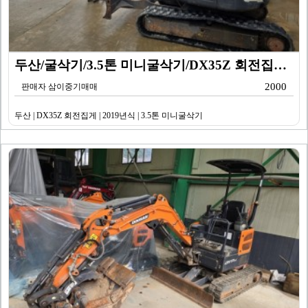
두산/굴삭기/3.5톤 미니굴삭기/DX35Z 회전집게/2…
2000
판매자 삼이중기매매
두산 | DX35Z 회전집게 | 2019년식 | 3.5톤 미니굴삭기