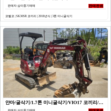
판매자 삼이중기매매
판매완료
코벨코 | SK30SR 코끼리 | 2018년식 | 3톤 미니굴삭기
얀마/굴삭기/1.7톤 미니굴삭기/VIO17 코끼리/20…
판매자 삼이중기매매
판매완료