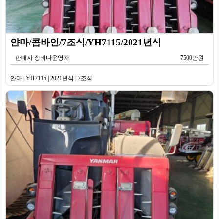
얀마/콤바인/7조식/YH7115/2021년식
판매자 장비다운영자
7500만원
얀마 | YH7115 | 2021년식 | 7조식