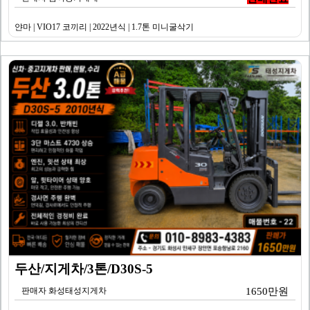
얀마 | VIO17 코끼리 | 2022년식 | 1.7톤 미니굴삭기
두산/지게차/3톤/D30S-5
판매자 화성태성지게차
1650만원