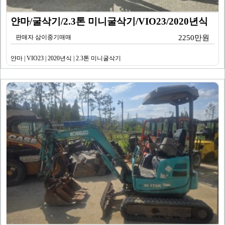
얀마/굴삭기/2.3톤 미니굴삭기/VIO23/2020년식
판매자 삼이중기매매
2250만원
얀마 | VIO23 | 2020년식 | 2.3톤 미니굴삭기