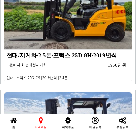
현대/지게차/2.5톤/포렉스 25D-9H/2019년식
판매자 화성태성지게차
1950만원
현대 | 포렉스 25D-9H | 2019년식 | 2.5톤
홈
지역매물
지역부품
매물등록
부품등록