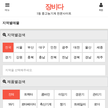
장비다
메뉴
회원
1등 중고농기계 전문사이트
지역별매물
지역별검색
전국
서울
부산
대구
인천
광주
대전
울산
세종
경기
강원
충북
충남
전북
전남
경북
경남
제주
지역을 선택해주세요.
제품별검색
전체
트랙터
콤바인
이앙기
경운기
관리기
SS기
로타베이터
축산기계
쟁기
트레일러
로더