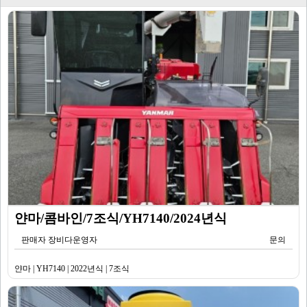
얀마/콤바인/7조식/YH7140/2024년식
판매자 장비다운영자
문의
얀마 | YH7140 | 2022년식 | 7조식