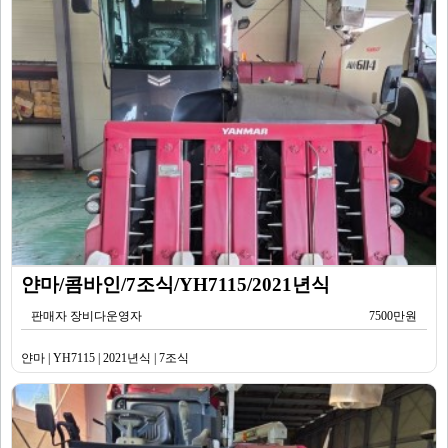
얀마/콤바인/7조식/YH7115/2021년식
판매자 장비다운영자
7500만원
얀마 | YH7115 | 2021년식 | 7조식