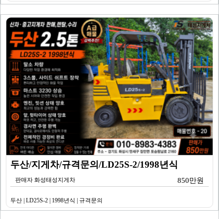
두산/지게차/규격문의/LD25S-2/1998년식
판매자 화성태성지게차
850만원
두산 | LD25S-2 | 1998년식 | 규격문의