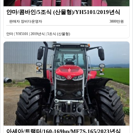
얀마/콤바인/5조식 (산물형)/YH5101/2019년식
판매자 장비다운영자
3800만원
얀마 | YH5101 | 2019년식 | 5조식 (산물형)
아세아/트랙터/160-169hp/MF7S.165/2023년식