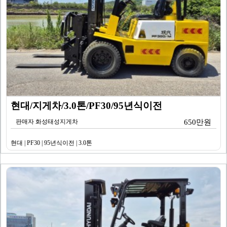
현대/지게차/3.0톤/PF30/95년식이전
판매자 화성태성지게차
650만원
현대 | PF30 | 95년식이전 | 3.0톤