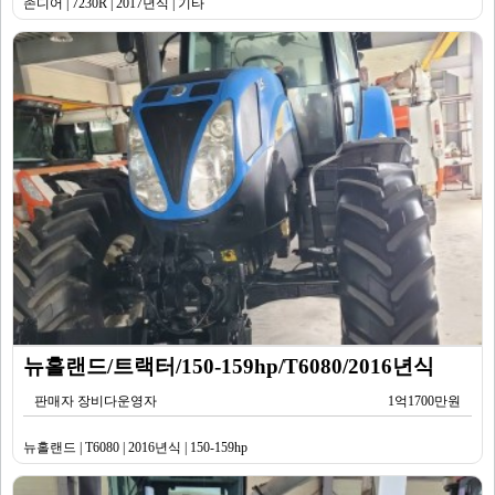
존디어 | 7230R | 2017년식 | 기타
뉴홀랜드/트랙터/150-159hp/T6080/2016년식
판매자 장비다운영자
1억1700만원
뉴홀랜드 | T6080 | 2016년식 | 150-159hp