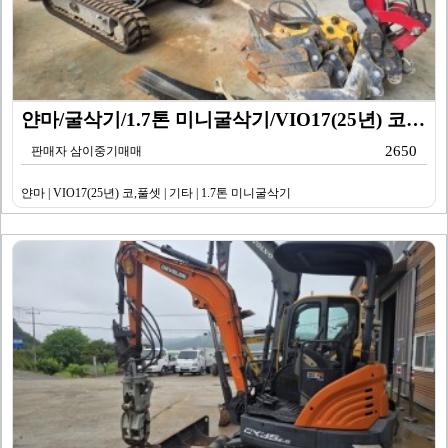
얀마/굴삭기/1.7톤 미니굴삭기/VIO17(25년) 코…
2650
판매자 삼이중기매매
얀마 | VIO17(25년) 코,풀셋 | 기타 | 1.7톤 미니굴삭기