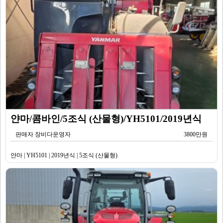
얀마/콤바인/5조식 (산물형)/YH5101/2019년식
판매자 장비다운영자
3800만원
얀마 | YH5101 | 2019년식 | 5조식 (산물형)