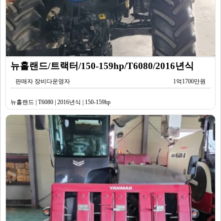
뉴홀랜드/트랙터/150-159hp/T6080/2016년식
판매자 장비다운영자
1억1700만원
뉴홀랜드 | T6080 | 2016년식 | 150-159hp