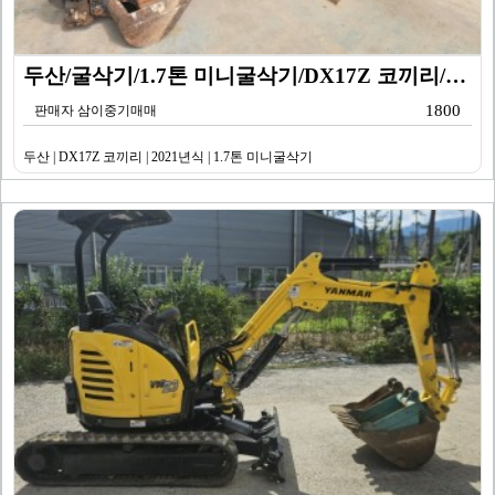
두산/굴삭기/1.7톤 미니굴삭기/DX17Z 코끼리/20…
1800
판매자 삼이중기매매
두산 | DX17Z 코끼리 | 2021년식 | 1.7톤 미니굴삭기