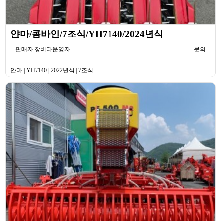
얀마/콤바인/7조식/YH7140/2024년식
판매자 장비다운영자
문의
얀마 | YH7140 | 2022년식 | 7조식