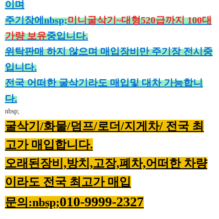
이며
주기장에nbsp;
미니굴삭기~대형520급까지 100대
가량 보유
중입니다.
위탁판매 하지 않으며 매입장비만 주기장 전시중
입니다.
전국 어떠한 굴삭기라도 매입및 대차 가능합니
다.
nbsp;
굴삭기/화물/덤프/로더/지게차/ 전국 최
고가 매입합니다.
오래된장비,방치,고장,폐차,어떠한 차량
이라도 전국 최고가 매입
010-9999-2327
문의:nbsp;