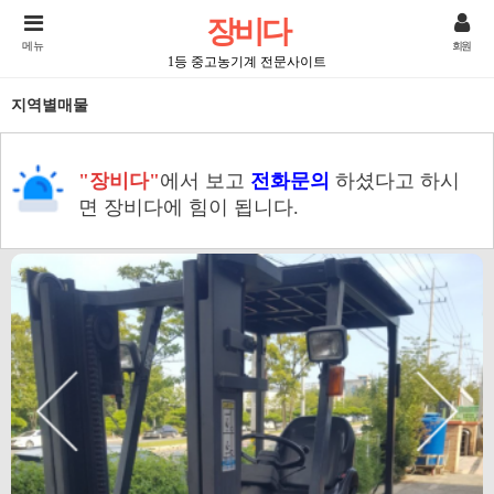
장비다
메뉴
회원
1등 중고농기계 전문사이트
지역별매물
"장비다"
에서 보고
전화문의
하셨다고 하시
면 장비다에 힘이 됩니다.