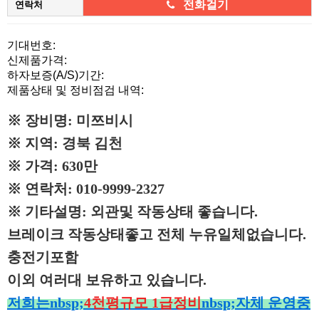
전화걸기
연락처
본문
기대번호:
신제품가격:
하자보증(A/S)기간:
제품상태 및 정비점검 내역:
※ 장비명: 미쯔비시
※ 지역: 경북 김천
※ 가격: 630만
※ 연락처: 010-9999-2327
※ 기타설명: 외관및 작동상태 좋습니다.
브레이크 작동상태좋고 전체 누유일체없습니다.
충전기포함
이외 여러대 보유하고 있습니다.
저희는nbsp;
4천평규모 1급정비
nbsp;자체 운영중