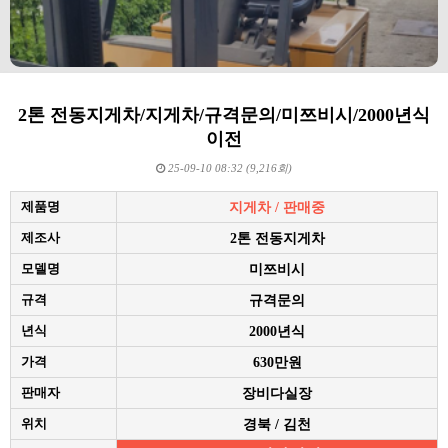
2톤 전동지게차/지게차/규격문의/미쯔비시/2000년식
이전
25-09-10 08:32 (9,216회)
제품명
지게차 / 판매중
제조사
2톤 전동지게차
모델명
미쯔비시
규격
규격문의
년식
2000년식
가격
630만원
판매자
장비다실장
위치
경북 / 김천