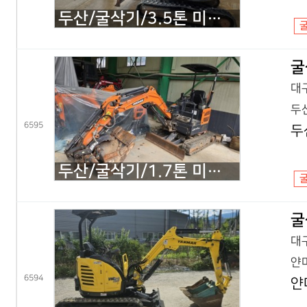
두산/굴삭기/3.5톤 미니굴삭기/DX35Z 회전집게/2019년식
굴
대구
두산
6595
두
두산/굴삭기/1.7톤 미니굴삭기/DX17Z 코끼리/2021년식
굴
대구
얀마
6594
얀