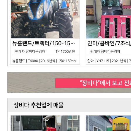
뉴홀랜드/트랙터/150-159hp/T6080/2016년식
판매자 장비다운영자
1억1700만원
판매자 장비다운영자
뉴홀랜드 | T6080 | 2016년식 | 150-159hp
얀마 | YH7115 | 2021년식 |
장비다 추천업체 매물