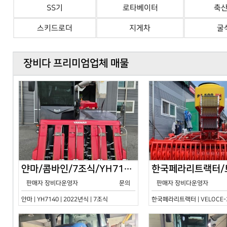
SS기
로타베이터
축
스키드로더
지게차
굴
장비다 프리미엄업체 매물
얀마/콤바인/7조식/YH7140/2024년식
판매자 장비다운영자
문의
판매자 장비다운영자
얀마 | YH7140 | 2022년식 | 7조식
한국페라리트랙터 | VELOCE-30