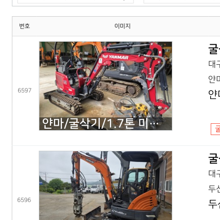
번호
이미지
굴
대구
얀마
6597
얀
얀마/굴삭기/1.7톤 미니굴삭기/VIO17(25년) 코,풀셋
굴
대구
두산
6596
두