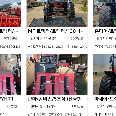
한국페라리트랙터/트랙터/기타/VELOCE-300PS500M2E/2022년식
MF 트랙터/트랙터/130-139hp/6713 S/2022년식
5780만원
판매자 장비다운영자
1억3500만원
판매자 장비다
0PS500M2E | 2022년식 | 기타
MF 트랙터 | 6713 S | 2022년식 | 130-139hp
존디어 | 7230R 
얀마/콤바인/7조식/YH7115/2021년식
얀마/콤바인/5조식 (산물형)/YH5101/2019년식
7500만원
판매자 장비다운영자
3800만원
판매자 장비다
 7조식
얀마 | YH5101 | 2019년식 | 5조식 (산물형)
아세아 | MF7S.1