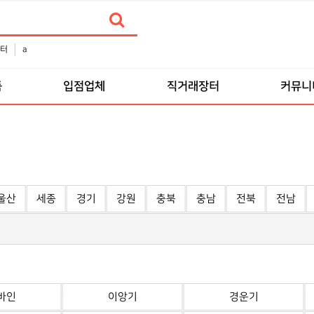
터
a
품
입점업체
직거래장터
커뮤니
울산
세종
경기
강원
충북
충남
전북
전남
바인
이앙기
경운기