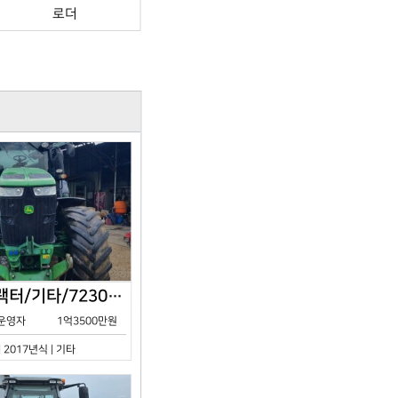
로더
존디어/트랙터/기타/7230R/2017년식
운영자
1억3500만원
| 2017년식 | 기타