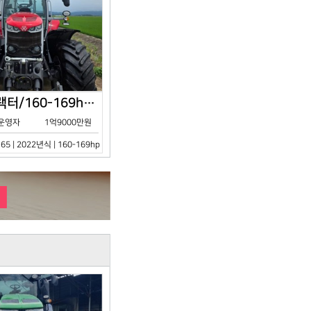
아세아/트랙터/160-169hp/MF7S.165/2023년식
운영자
1억9000만원
65 | 2022년식 | 160-169hp