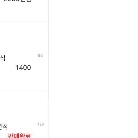
95
년식
1400
128
년식
판매완료