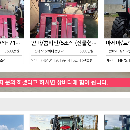
얀마/콤바인/7조식/YH7115/2021년식
얀마/콤바인/5조식 (산물형)/YH5101/2019년식
7500만원
판매자 장비다운영자
3800만원
판매자 장비다
 7조식
얀마 | YH5101 | 2019년식 | 5조식 (산물형)
아세아 | MF7S.1