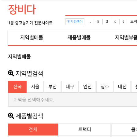
장비다
.
8
3
c
t
트랙
인기검색어
1등 중고농기계 전문사이트
지역별매물
제품별매물
지역별부
지역별매물
지역별검색
전국
서울
부산
대구
인천
광주
대전
지역을 선택해주세요.
제품별검색
전체
트랙터
콤