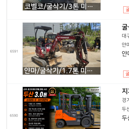
코벨코/굴삭기/3톤 미니굴삭기/SK30SR 코끼리/2018년식
굴
대구
얀마
6591
얀
얀마/굴삭기/1.7톤 미니굴삭기/VIO17 코끼리/2022년식
지
경기
두산
6590
두