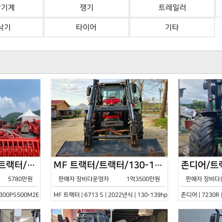
산기계
쟁기
트레일러
삭기
타이어
기타
한국페라리트랙터/트랙터/기타/VELOCE-300PS500M2E/2022년식
MF 트랙터/트랙터/130-139hp/6713 S/2022년식
5780만원
판매자 장비다운영자
1억3500만원
판매자 장비다
0PS500M2E | 2022년식 | 기타
MF 트랙터 | 6713 S | 2022년식 | 130-139hp
존디어 | 7230R 