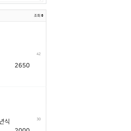
조회
42
2650
30
9년식
2000