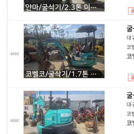
얀마/굴삭기/2.3톤 미니굴삭기/VIO23/2020년식
굴
대구
코벨
6593
코
코벨코/굴삭기/1.7톤 미니굴삭기/SK17 코끼리/2016년식
굴
대구
코벨
6592
코