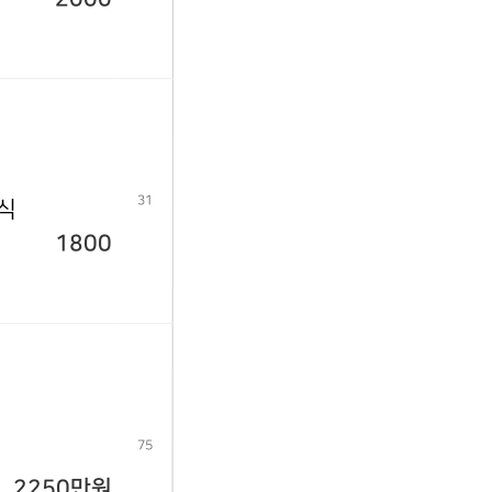
31
년식
1800
75
2250만원