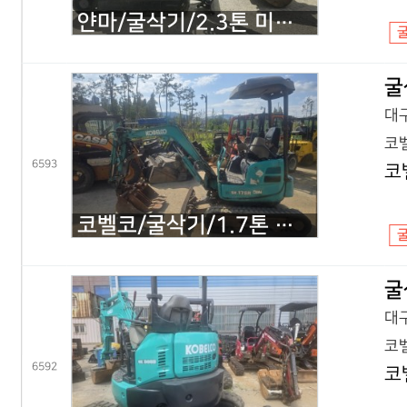
얀마/굴삭기/2.3톤 미니굴삭기/VIO23/2020년식
굴
대구
코벨
6593
코
코벨코/굴삭기/1.7톤 미니굴삭기/SK17 코끼리/2016년식
굴
대구
코벨
6592
코