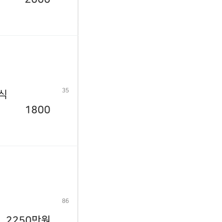
35
년식
1800
86
2250만원