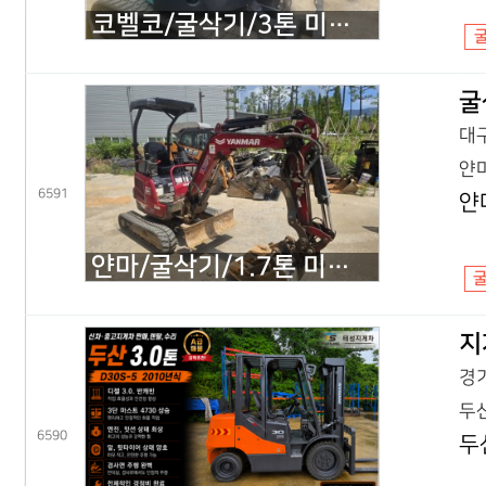
코벨코/굴삭기/3톤 미니굴삭기/SK30SR 코끼리/2018년식
굴
대구
얀마
6591
얀
얀마/굴삭기/1.7톤 미니굴삭기/VIO17 코끼리/2022년식
지
경기
두산
6590
두