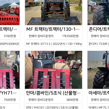
한국페라리트랙터/트랙터/기타/VELOCE-300PS500M2E/2022년식
MF 트랙터/트랙터/130-139hp/6713 S/2022년식
5780만원
판매자 장비다운영자
1억3500만원
판매자 장비다
0PS500M2E | 2022년식 | 기타
MF 트랙터 | 6713 S | 2022년식 | 130-139hp
존디어 | 7230R 
얀마/콤바인/7조식/YH7115/2021년식
얀마/콤바인/5조식 (산물형)/YH5101/2019년식
7500만원
판매자 장비다운영자
3800만원
판매자 장비다
 7조식
얀마 | YH5101 | 2019년식 | 5조식 (산물형)
아세아 | MF7S.1