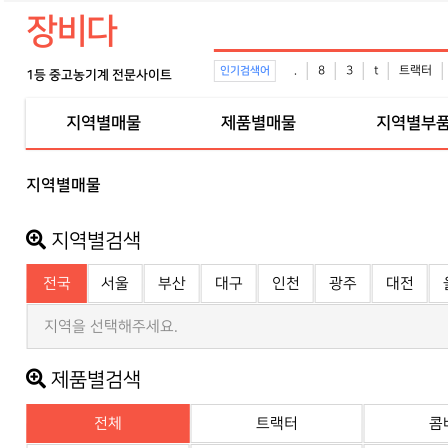
장비다
.
8
3
t
트랙터
인기검색어
1등 중고농기계 전문사이트
지역별매물
제품별매물
지역별부
지역별매물
지역별검색
전국
서울
부산
대구
인천
광주
대전
지역을 선택해주세요.
제품별검색
전체
트랙터
콤