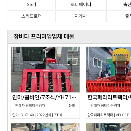
SS기
로타베이터
축
스키드로더
지게차
굴
장비다 프리미엄업체 매물
얀마/콤바인/7조식/YH7140/2024년식
판매자 장비다운영자
문의
판매자 장비다운영자
얀마 | YH7140 | 2022년식 | 7조식
한국페라리트랙터 | VELOCE-30