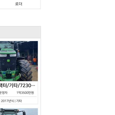
로더
존디어/트랙터/기타/7230R/2017년식
운영자
1억3500만원
| 2017년식 | 기타