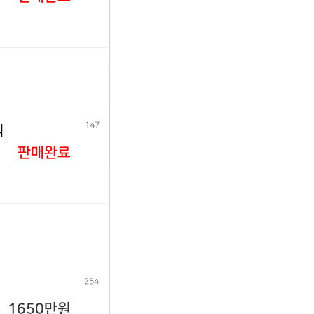
147
식
판매완료
254
1650만원