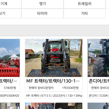
산기계
쟁기
트레일러
삭기
타이어
기타
한국페라리트랙터/트랙터/기타/VELOCE-300PS500M2E/2022년식
MF 트랙터/트랙터/130-139hp/6713 S/2022년식
5780만원
판매자 장비다운영자
1억3500만원
판매자 장비다
0PS500M2E | 2022년식 | 기타
MF 트랙터 | 6713 S | 2022년식 | 130-139hp
존디어 | 7230R 