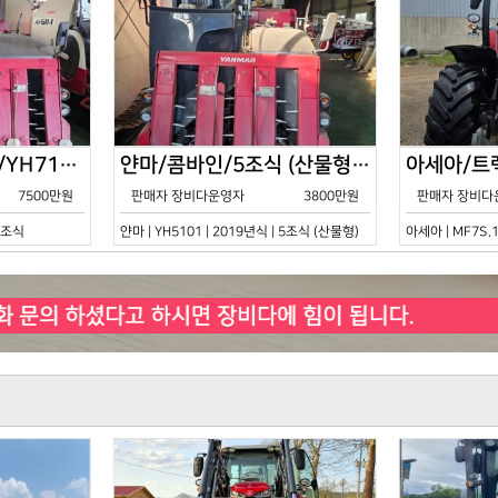
얀마/콤바인/7조식/YH7115/2021년식
얀마/콤바인/5조식 (산물형)/YH5101/2019년식
7500만원
판매자 장비다운영자
3800만원
판매자 장비다
 7조식
얀마 | YH5101 | 2019년식 | 5조식 (산물형)
아세아 | MF7S.1