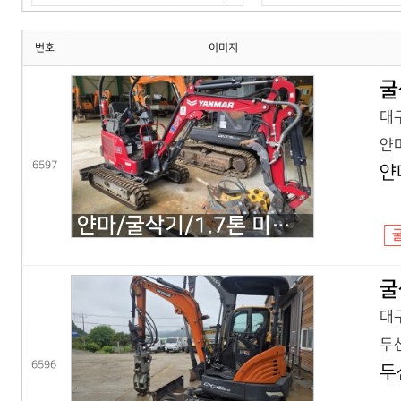
번호
이미지
굴
대구
얀마
6597
얀
얀마/굴삭기/1.7톤 미니굴삭기/VIO17(25년) 코,풀셋
굴
대구
두산
6596
두