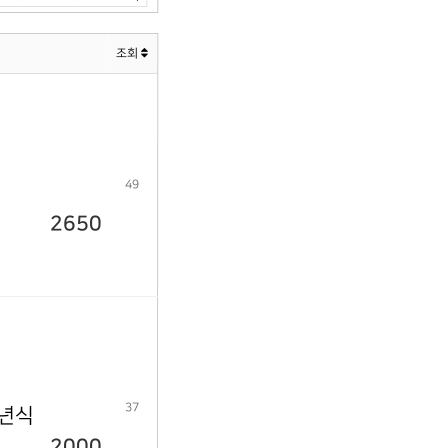
조회
49
2650
37
9년식
2000