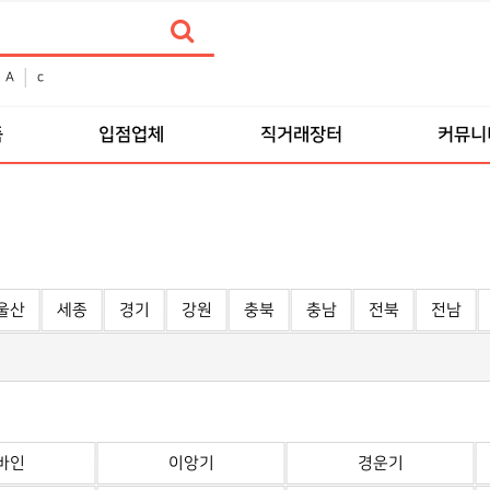
A
c
품
입점업체
직거래장터
커뮤니
울산
세종
경기
강원
충북
충남
전북
전남
바인
이앙기
경운기