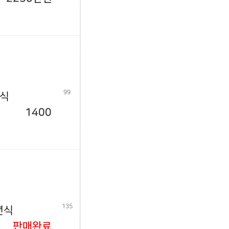
99
년식
1400
135
년식
판매완료