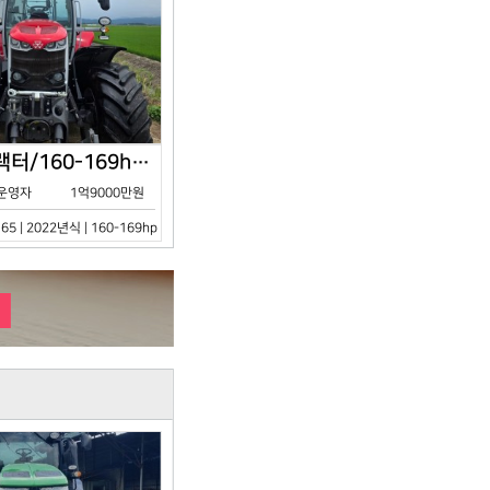
아세아/트랙터/160-169hp/MF7S.165/2023년식
운영자
1억9000만원
65 | 2022년식 | 160-169hp