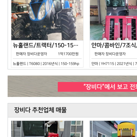
뉴홀랜드/트랙터/150-159hp/T6080/2016년식
판매자 장비다운영자
1억1700만원
판매자 장비다운영자
뉴홀랜드 | T6080 | 2016년식 | 150-159hp
얀마 | YH7115 | 2021년식 |
장비다 추천업체 매물