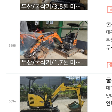
두산/굴삭기/3.5톤 미니굴삭기/DX35Z 회전집게/2019년식
굴
대구
두산
6595
두
두산/굴삭기/1.7톤 미니굴삭기/DX17Z 코끼리/2021년식
굴
대구
얀마
6594
얀