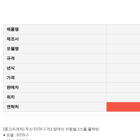
제품명
제조사
모델명
규격
년식
가격
판매자
위치
연락처
본문
[중고지게차] 두산 D25S-5 3단,양개식 자동발,3스풀,풀캐빈
● 모델 : D25S-5