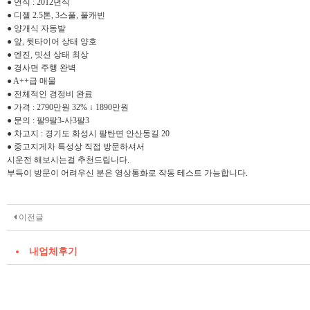
● 연식 : 2012년식
● 디젤 2.5톤, 3스풀, 풀캐빈
● 양개식 자동발
● 앞, 뒷타이어 상태 양호
● 엔진, 밋션 상태 최상
● 경사면 주행 완벽
● A++급 매물
● 전체적인 경정비 완료
● 가격 : 2790만원 32% ↓ 1890만원
● 문의 : 팔9팔3-사3팔3
● 차고지 : 경기도 화성시 팔탄면 안산동길 20
● 중고지게차 특성상 직접 방문하셔서
시운전 해보시는걸 추천드립니다.
부득이 방문이 어려우신 분은 영상통화로 작동 테스트 가능합니다.
이전글
내업체후기