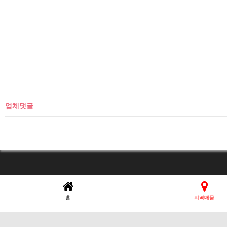
업체댓글
장비다는 중고농기계 
홈
지역매물