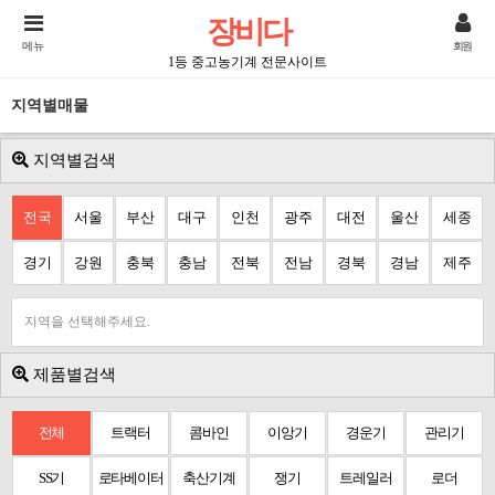
장비다
메뉴
회원
1등 중고농기계 전문사이트
지역별매물
지역별검색
전국
서울
부산
대구
인천
광주
대전
울산
세종
경기
강원
충북
충남
전북
전남
경북
경남
제주
지역을 선택해주세요.
제품별검색
전체
트랙터
콤바인
이앙기
경운기
관리기
SS기
로타베이터
축산기계
쟁기
트레일러
로더