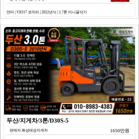
얀마 | VIO17 코끼리 | 2022년식 | 1.7톤 미니굴삭기
두산/지게차/3톤/D30S-5
판매자 화성태성지게차
1650만원