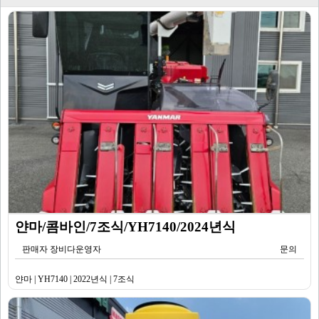
얀마/콤바인/7조식/YH7140/2024년식
판매자 장비다운영자
문의
얀마 | YH7140 | 2022년식 | 7조식