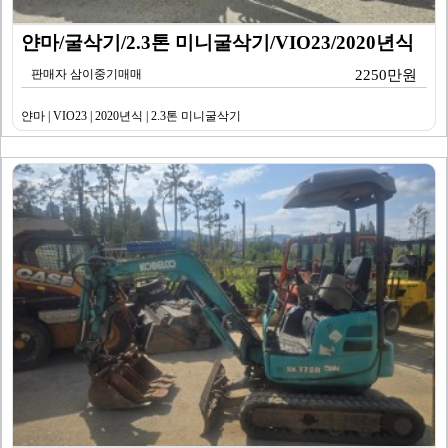
얀마/굴삭기/2.3톤 미니굴삭기/VIO23/2020년식
판매자 삼이중기매매
2250만원
얀마 | VIO23 | 2020년식 | 2.3톤 미니굴삭기