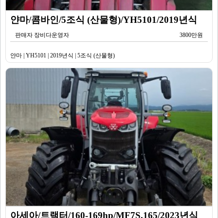
얀마/콤바인/5조식 (산물형)/YH5101/2019년식
판매자 장비다운영자
3800만원
얀마 | YH5101 | 2019년식 | 5조식 (산물형)
아세아/트랙터/160-169hp/MF7S.165/2023년식