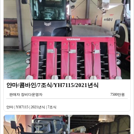
얀마/콤바인/7조식/YH7115/2021년식
판매자 장비다운영자
7500만원
얀마 | YH7115 | 2021년식 | 7조식