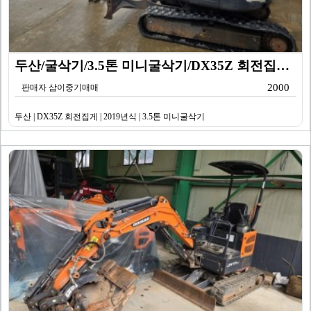
두산/굴삭기/3.5톤 미니굴삭기/DX35Z 회전집게/2…
2000
판매자 삼이중기매매
두산 | DX35Z 회전집게 | 2019년식 | 3.5톤 미니굴삭기