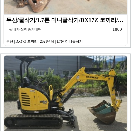
두산/굴삭기/1.7톤 미니굴삭기/DX17Z 코끼리/20…
1800
판매자 삼이중기매매
두산 | DX17Z 코끼리 | 2021년식 | 1.7톤 미니굴삭기