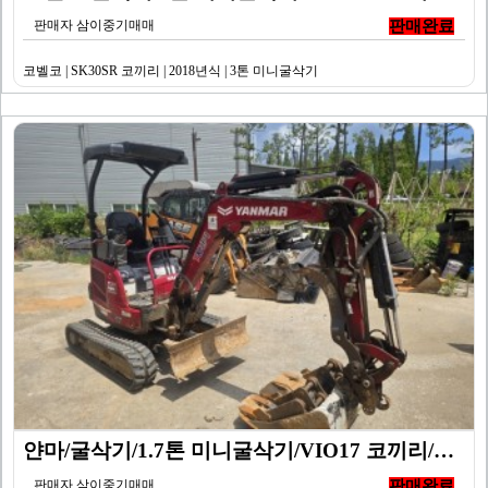
판매자 삼이중기매매
판매완료
코벨코 | SK30SR 코끼리 | 2018년식 | 3톤 미니굴삭기
얀마/굴삭기/1.7톤 미니굴삭기/VIO17 코끼리/20…
판매자 삼이중기매매
판매완료