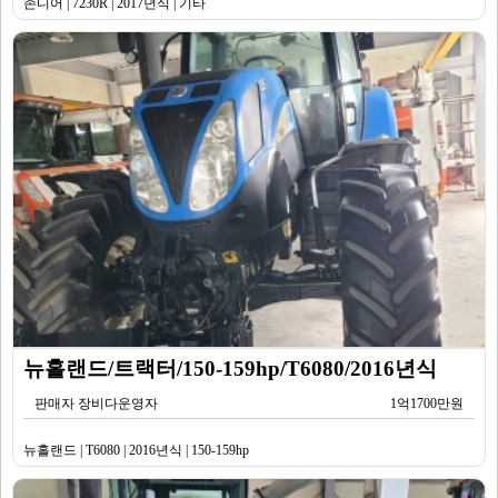
존디어 | 7230R | 2017년식 | 기타
뉴홀랜드/트랙터/150-159hp/T6080/2016년식
판매자 장비다운영자
1억1700만원
뉴홀랜드 | T6080 | 2016년식 | 150-159hp