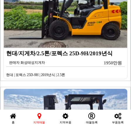
현대/지게차/2.5톤/포렉스 25D-9H/2019년식
판매자 화성태성지게차
1950만원
현대 | 포렉스 25D-9H | 2019년식 | 2.5톤
홈
지역매물
지역부품
매물등록
부품등록