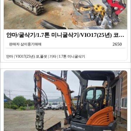
얀마/굴삭기/1.7톤 미니굴삭기/VIO17(25년) 코…
2650
판매자 삼이중기매매
얀마 | VIO17(25년) 코,풀셋 | 기타 | 1.7톤 미니굴삭기