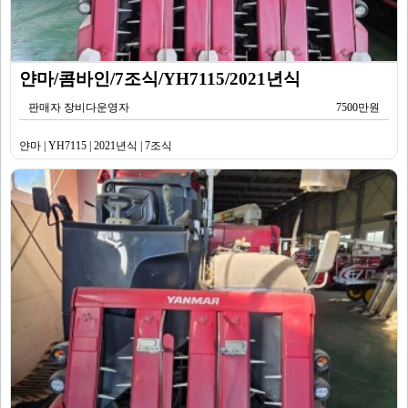
얀마/콤바인/7조식/YH7115/2021년식
판매자 장비다운영자
7500만원
얀마 | YH7115 | 2021년식 | 7조식