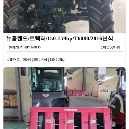
뉴홀랜드/트랙터/150-159hp/T6080/2016년식
판매자 장비다운영자
1억1700만원
뉴홀랜드 | T6080 | 2016년식 | 150-159hp