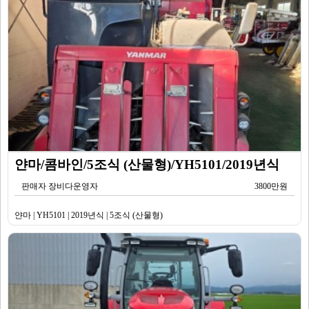
얀마/콤바인/5조식 (산물형)/YH5101/2019년식
판매자 장비다운영자
3800만원
얀마 | YH5101 | 2019년식 | 5조식 (산물형)