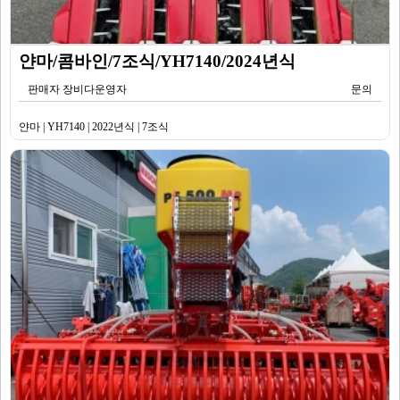
얀마/콤바인/7조식/YH7140/2024년식
판매자 장비다운영자
문의
얀마 | YH7140 | 2022년식 | 7조식