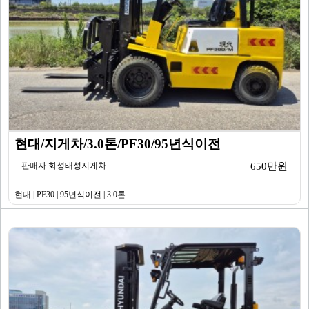
현대/지게차/3.0톤/PF30/95년식이전
판매자 화성태성지게차
650만원
현대 | PF30 | 95년식이전 | 3.0톤