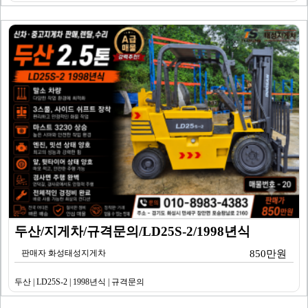
두산/지게차/규격문의/LD25S-2/1998년식
판매자 화성태성지게차
850만원
두산 | LD25S-2 | 1998년식 | 규격문의