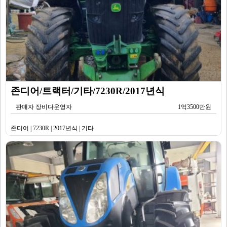
존디어/트랙터/기타/7230R/2017년식
판매자 장비다운영자
1억3500만원
존디어 | 7230R | 2017년식 | 기타