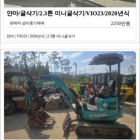
얀마/굴삭기/2.3톤 미니굴삭기/VIO23/2020년식
판매자 삼이중기매매
2250만원
얀마 | VIO23 | 2020년식 | 2.3톤 미니굴삭기