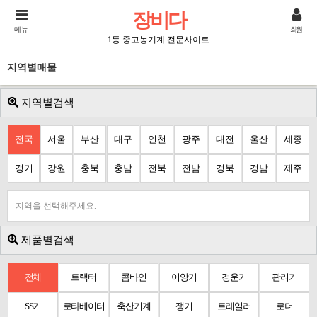
장비다
메뉴
회원
1등 중고농기계 전문사이트
지역별매물
지역별검색
전국
서울
부산
대구
인천
광주
대전
울산
세종
경기
강원
충북
충남
전북
전남
경북
경남
제주
지역을 선택해주세요.
제품별검색
전체
트랙터
콤바인
이앙기
경운기
관리기
SS기
로타베이터
축산기계
쟁기
트레일러
로더