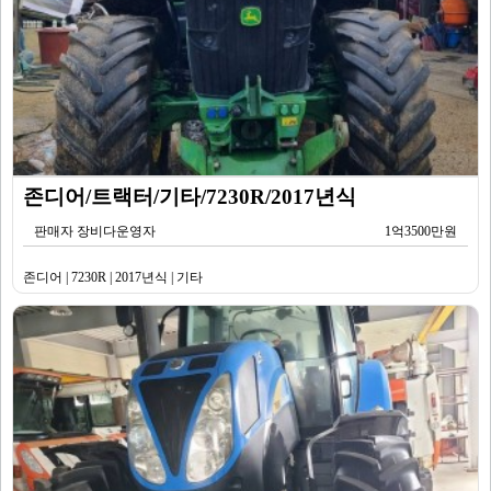
존디어/트랙터/기타/7230R/2017년식
판매자 장비다운영자
1억3500만원
존디어 | 7230R | 2017년식 | 기타