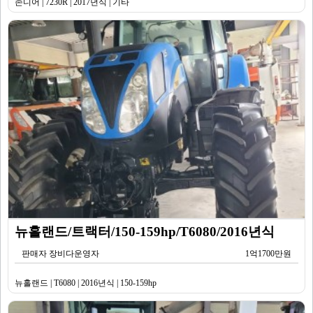
존디어 | 7230R | 2017년식 | 기타
뉴홀랜드/트랙터/150-159hp/T6080/2016년식
판매자 장비다운영자
1억1700만원
뉴홀랜드 | T6080 | 2016년식 | 150-159hp