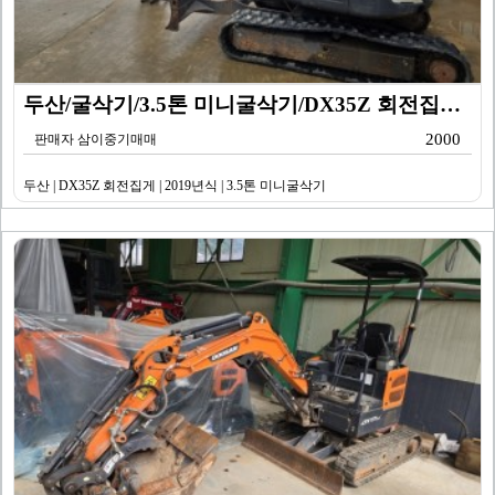
두산/굴삭기/3.5톤 미니굴삭기/DX35Z 회전집게/2…
2000
판매자 삼이중기매매
두산 | DX35Z 회전집게 | 2019년식 | 3.5톤 미니굴삭기