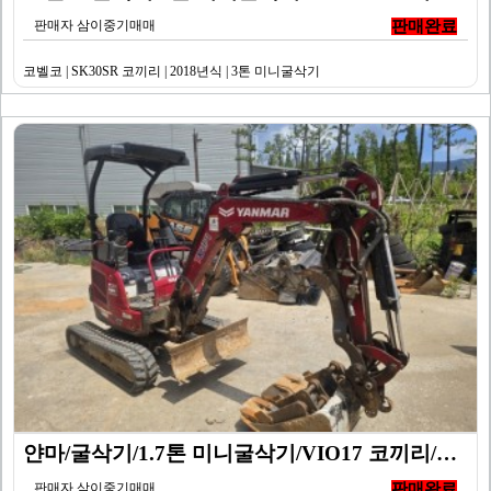
판매자 삼이중기매매
판매완료
코벨코 | SK30SR 코끼리 | 2018년식 | 3톤 미니굴삭기
얀마/굴삭기/1.7톤 미니굴삭기/VIO17 코끼리/20…
판매자 삼이중기매매
판매완료