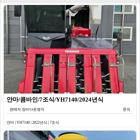
얀마/콤바인/7조식/YH7140/2024년식
판매자 장비다운영자
문의
얀마 | YH7140 | 2022년식 | 7조식