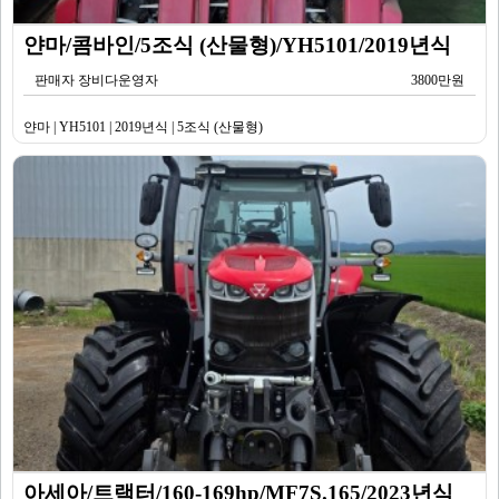
얀마/콤바인/5조식 (산물형)/YH5101/2019년식
판매자 장비다운영자
3800만원
얀마 | YH5101 | 2019년식 | 5조식 (산물형)
아세아/트랙터/160-169hp/MF7S.165/2023년식