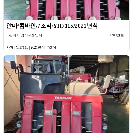
얀마/콤바인/7조식/YH7115/2021년식
판매자 장비다운영자
7500만원
얀마 | YH7115 | 2021년식 | 7조식