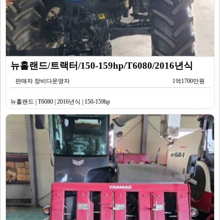
뉴홀랜드/트랙터/150-159hp/T6080/2016년식
판매자 장비다운영자
1억1700만원
뉴홀랜드 | T6080 | 2016년식 | 150-159hp