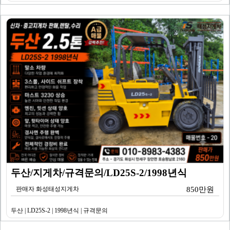
두산/지게차/규격문의/LD25S-2/1998년식
판매자 화성태성지게차
850만원
두산 | LD25S-2 | 1998년식 | 규격문의