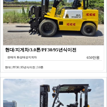
현대/지게차/3.0톤/PF30/95년식이전
판매자 화성태성지게차
650만원
현대 | PF30 | 95년식이전 | 3.0톤