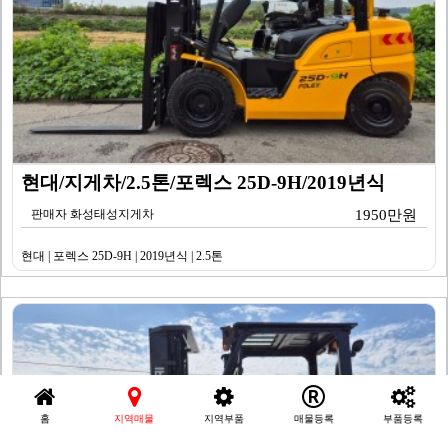
현대/지게차/2.5톤/포렉스 25D-9H/2019년식
판매자 화성태성지게차
1950만원
현대 | 포렉스 25D-9H | 2019년식 | 2.5톤
홈
지역매물
지역부품
매물등록
부품등록