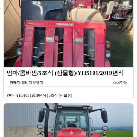
얀마/콤바인/5조식 (산물형)/YH5101/2019년식
판매자 장비다운영자
3800만원
얀마 | YH5101 | 2019년식 | 5조식 (산물형)