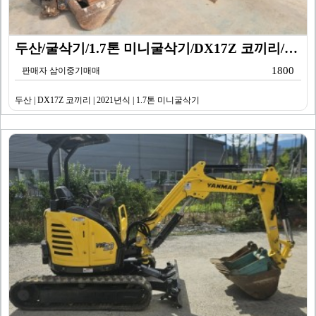
두산/굴삭기/1.7톤 미니굴삭기/DX17Z 코끼리/20…
1800
판매자 삼이중기매매
두산 | DX17Z 코끼리 | 2021년식 | 1.7톤 미니굴삭기