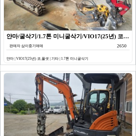
얀마/굴삭기/1.7톤 미니굴삭기/VIO17(25년) 코…
2650
판매자 삼이중기매매
얀마 | VIO17(25년) 코,풀셋 | 기타 | 1.7톤 미니굴삭기