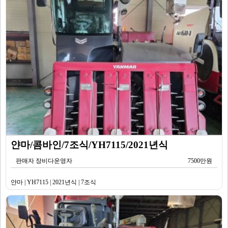
얀마/콤바인/7조식/YH7115/2021년식
판매자 장비다운영자
7500만원
얀마 | YH7115 | 2021년식 | 7조식