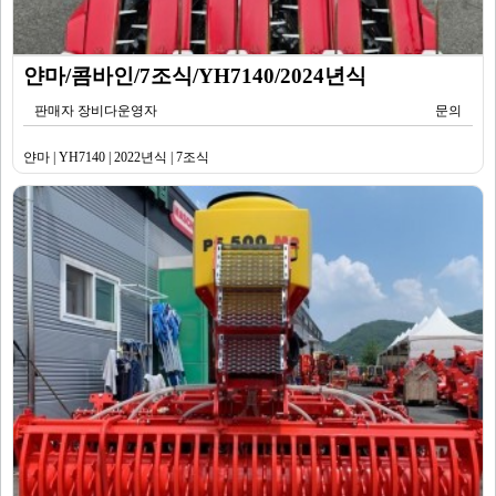
얀마/콤바인/7조식/YH7140/2024년식
판매자 장비다운영자
문의
얀마 | YH7140 | 2022년식 | 7조식