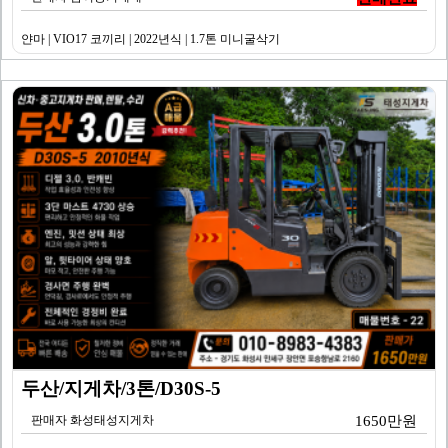
얀마 | VIO17 코끼리 | 2022년식 | 1.7톤 미니굴삭기
두산/지게차/3톤/D30S-5
판매자 화성태성지게차
1650만원