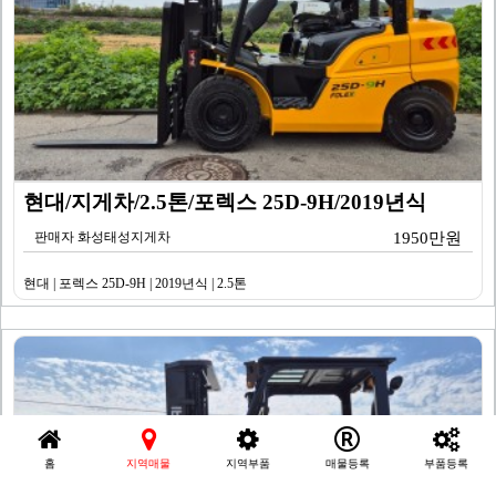
현대/지게차/2.5톤/포렉스 25D-9H/2019년식
판매자 화성태성지게차
1950만원
현대 | 포렉스 25D-9H | 2019년식 | 2.5톤
홈
지역매물
지역부품
매물등록
부품등록