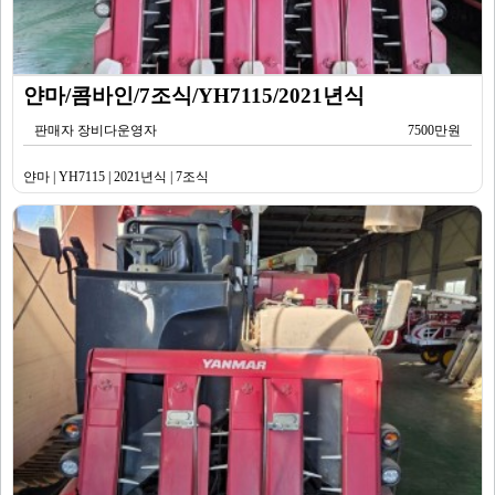
얀마/콤바인/7조식/YH7115/2021년식
판매자 장비다운영자
7500만원
얀마 | YH7115 | 2021년식 | 7조식