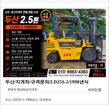
두산/지게차/규격문의/LD25S-2/1998년식
판매자 화성태성지게차
850만원
두산 | LD25S-2 | 1998년식 | 규격문의