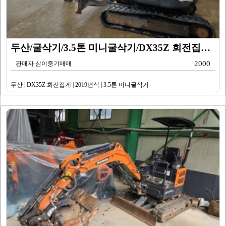
두산/굴삭기/3.5톤 미니굴삭기/DX35Z 회전집게/2…
2000
판매자 삼이중기매매
두산 | DX35Z 회전집게 | 2019년식 | 3.5톤 미니굴삭기