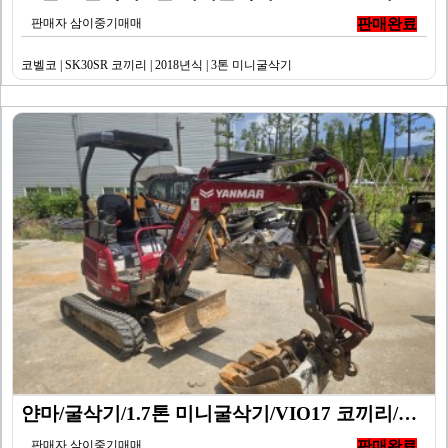
판매자 삼이중기매매
판매완료
코벨코 | SK30SR 코끼리 | 2018년식 | 3톤 미니굴삭기
얀마/굴삭기/1.7톤 미니굴삭기/VIO17 코끼리/20…
판매자 삼이중기매매
판매완료