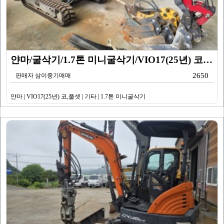
얀마/굴삭기/1.7톤 미니굴삭기/VIO17(25년) 코…
2650
판매자 삼이중기매매
얀마 | VIO17(25년) 코,풀셋 | 기타 | 1.7톤 미니굴삭기