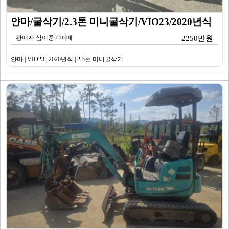
얀마/굴삭기/2.3톤 미니굴삭기/VIO23/2020년식
판매자 삼이중기매매
2250만원
얀마 | VIO23 | 2020년식 | 2.3톤 미니굴삭기