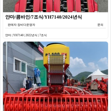
얀마/콤바인/7조식/YH7140/2024년식
판매자 장비다운영자
문의
얀마 | YH7140 | 2022년식 | 7조식