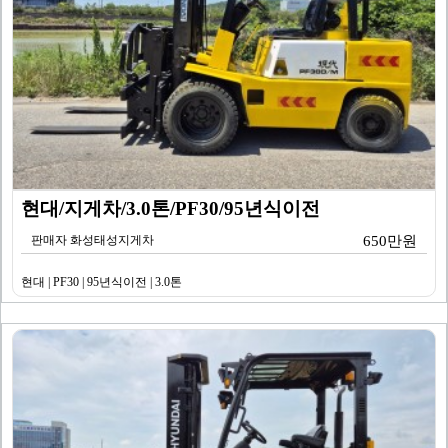
현대/지게차/3.0톤/PF30/95년식이전
판매자 화성태성지게차
650만원
현대 | PF30 | 95년식이전 | 3.0톤