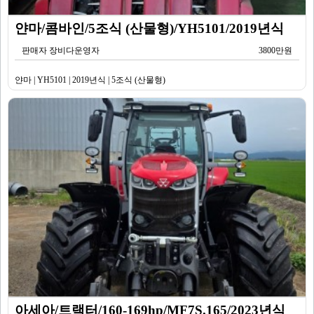
얀마/콤바인/5조식 (산물형)/YH5101/2019년식
판매자 장비다운영자
3800만원
얀마 | YH5101 | 2019년식 | 5조식 (산물형)
아세아/트랙터/160-169hp/MF7S.165/2023년식