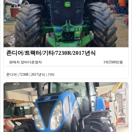
존디어/트랙터/기타/7230R/2017년식
판매자 장비다운영자
1억3500만원
존디어 | 7230R | 2017년식 | 기타