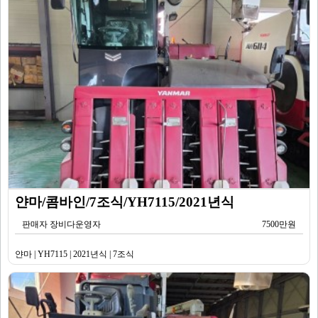
얀마/콤바인/7조식/YH7115/2021년식
판매자 장비다운영자
7500만원
얀마 | YH7115 | 2021년식 | 7조식