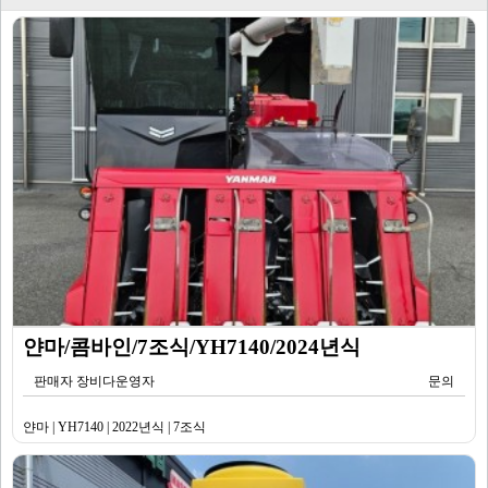
얀마/콤바인/7조식/YH7140/2024년식
판매자 장비다운영자
문의
얀마 | YH7140 | 2022년식 | 7조식