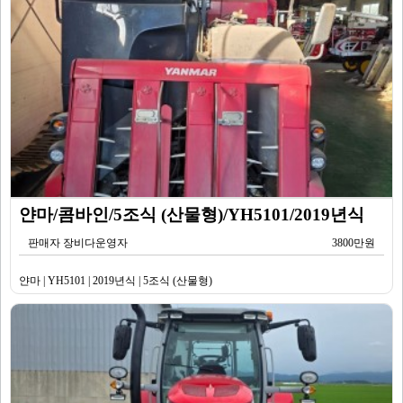
얀마/콤바인/5조식 (산물형)/YH5101/2019년식
판매자 장비다운영자
3800만원
얀마 | YH5101 | 2019년식 | 5조식 (산물형)