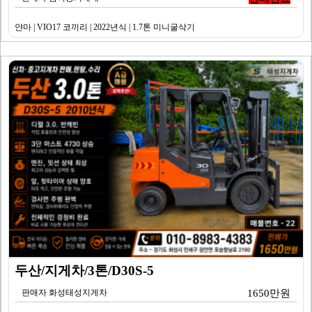
얀마 | VIO17 코끼리 | 2022년식 | 1.7톤 미니굴삭기
두산/지게차/3톤/D30S-5
판매자 화성태성지게차
1650만원