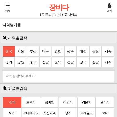
장비다
메뉴
회원
1등 중고농기계 전문사이트
지역별매물
지역별검색
전국
서울
부산
대구
인천
광주
대전
울산
세종
경기
강원
충북
충남
전북
전남
경북
경남
제주
지역을 선택해주세요.
제품별검색
전체
트랙터
콤바인
이앙기
경운기
관리기
SS기
로타베이터
축산기계
쟁기
트레일러
로더