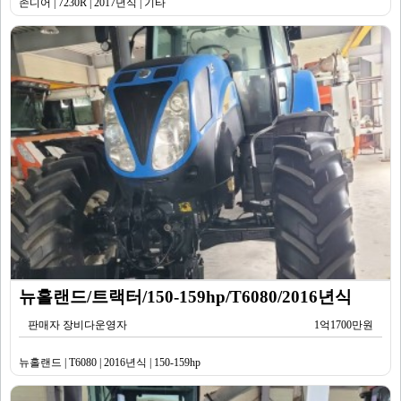
존디어 | 7230R | 2017년식 | 기타
뉴홀랜드/트랙터/150-159hp/T6080/2016년식
판매자 장비다운영자
1억1700만원
뉴홀랜드 | T6080 | 2016년식 | 150-159hp