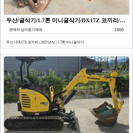
두산/굴삭기/1.7톤 미니굴삭기/DX17Z 코끼리/20…
1800
판매자 삼이중기매매
두산 | DX17Z 코끼리 | 2021년식 | 1.7톤 미니굴삭기