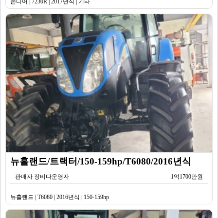
존디어 | 7230R | 2017년식 | 기타
뉴홀랜드/트랙터/150-159hp/T6080/2016년식
판매자 장비다운영자
1억1700만원
뉴홀랜드 | T6080 | 2016년식 | 150-159hp