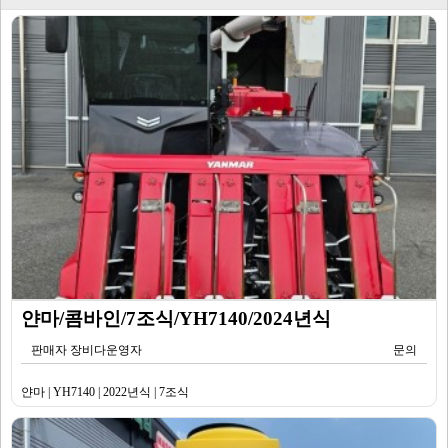
얀마/콤바인/7조식/YH7140/2024년식
판매자 장비다운영자
문의
얀마 | YH7140 | 2022년식 | 7조식