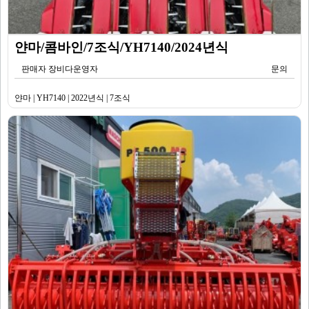
얀마/콤바인/7조식/YH7140/2024년식
판매자 장비다운영자
문의
얀마 | YH7140 | 2022년식 | 7조식