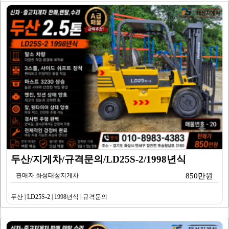
두산/지게차/규격문의/LD25S-2/1998년식
판매자 화성태성지게차
850만원
두산 | LD25S-2 | 1998년식 | 규격문의