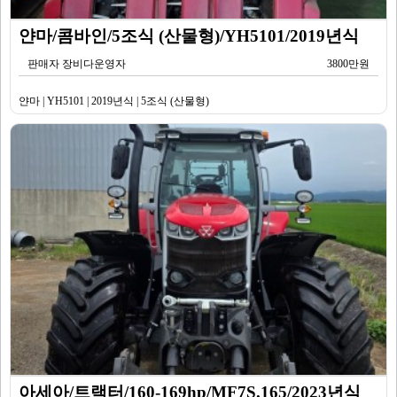
얀마/콤바인/5조식 (산물형)/YH5101/2019년식
판매자 장비다운영자
3800만원
얀마 | YH5101 | 2019년식 | 5조식 (산물형)
아세아/트랙터/160-169hp/MF7S.165/2023년식