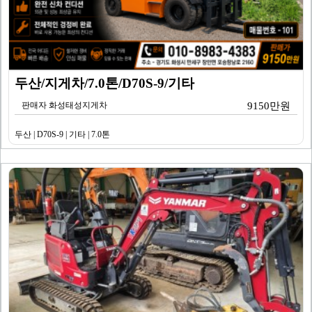
두산/지게차/7.0톤/D70S-9/기타
판매자 화성태성지게차
9150만원
두산 | D70S-9 | 기타 | 7.0톤