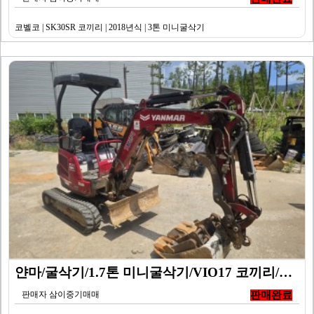
코벨코 | SK30SR 코끼리 | 2018년식 | 3톤 미니굴삭기
얀마/굴삭기/1.7톤 미니굴삭기/VIO17 코끼리/20…
판매자 삼이중기매매
판매완료