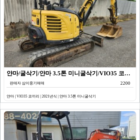
얀마/굴삭기/얀마 3.5톤 미니굴삭기/VIO35 코끼리…
2200
판매자 삼이중기매매
얀마 | VIO35 코끼리 | 2021년식 | 얀마 3.5톤 미니굴삭기