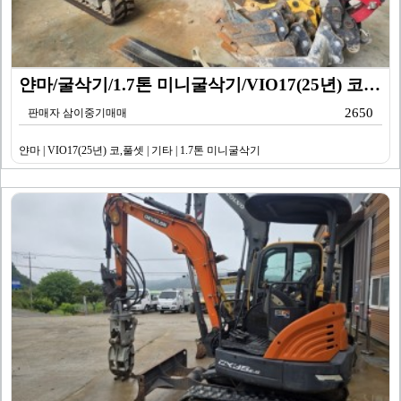
얀마/굴삭기/1.7톤 미니굴삭기/VIO17(25년) 코…
2650
판매자 삼이중기매매
얀마 | VIO17(25년) 코,풀셋 | 기타 | 1.7톤 미니굴삭기