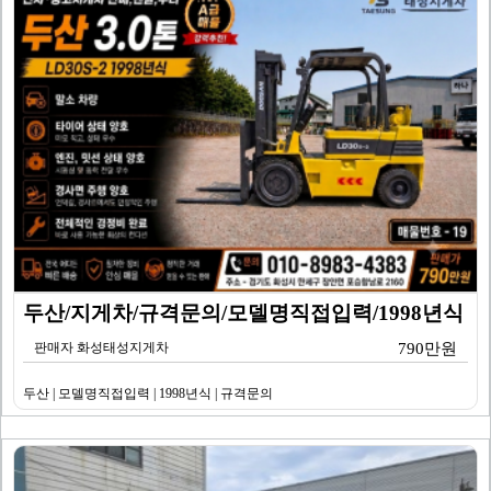
두산/지게차/규격문의/모델명직접입력/1998년식
판매자 화성태성지게차
790만원
두산 | 모델명직접입력 | 1998년식 | 규격문의