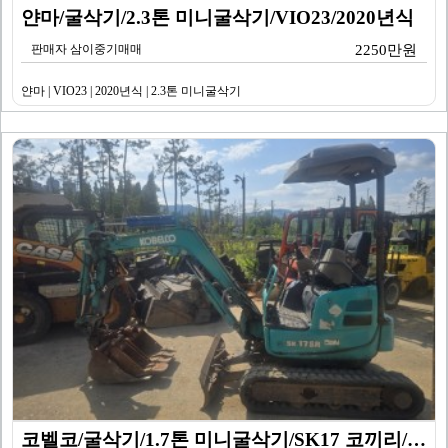
얀마/굴삭기/2.3톤 미니굴삭기/VIO23/2020년식
판매자 삼이중기매매
2250만원
얀마 | VIO23 | 2020년식 | 2.3톤 미니굴삭기
코벨코/굴삭기/1.7톤 미니굴삭기/SK17 코끼리/20…