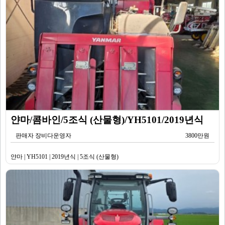
얀마/콤바인/5조식 (산물형)/YH5101/2019년식
판매자 장비다운영자
3800만원
얀마 | YH5101 | 2019년식 | 5조식 (산물형)