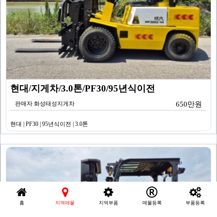
현대/지게차/3.0톤/PF30/95년식이전
판매자 화성태성지게차
650만원
현대 | PF30 | 95년식이전 | 3.0톤
홈
지역매물
지역부품
매물등록
부품등록