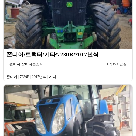
존디어/트랙터/기타/7230R/2017년식
판매자 장비다운영자
1억3500만원
존디어 | 7230R | 2017년식 | 기타