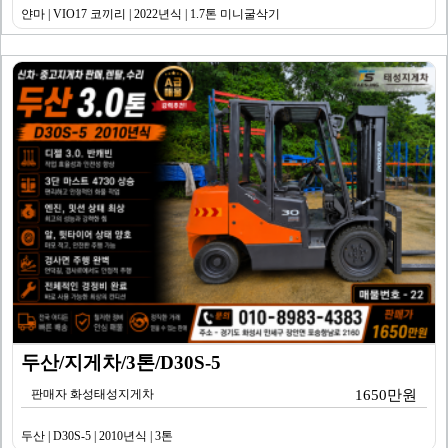
얀마 | VIO17 코끼리 | 2022년식 | 1.7톤 미니굴삭기
두산/지게차/3톤/D30S-5
판매자 화성태성지게차
1650만원
두산 | D30S-5 | 2010년식 | 3톤