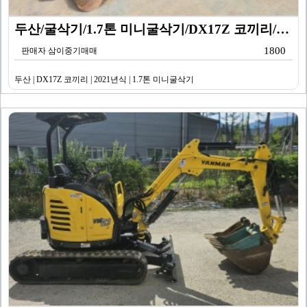
두산/굴삭기/1.7톤 미니굴삭기/DX17Z 코끼리/20…
1800
판매자 삼이중기매매
두산 | DX17Z 코끼리 | 2021년식 | 1.7톤 미니굴삭기