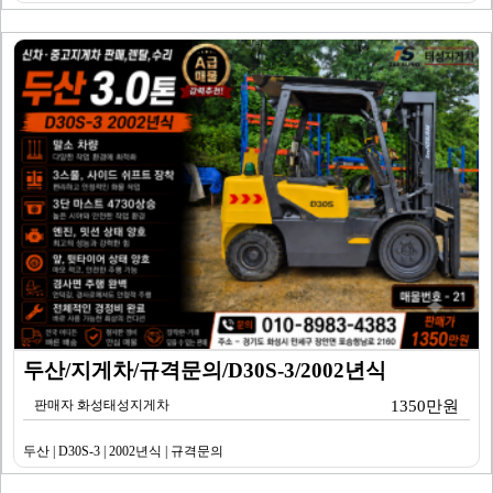
두산/지게차/규격문의/D30S-3/2002년식
판매자 화성태성지게차
1350만원
두산 | D30S-3 | 2002년식 | 규격문의