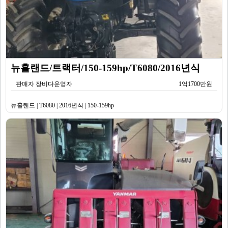
뉴홀랜드/트랙터/150-159hp/T6080/2016년식
판매자 장비다운영자
1억1700만원
뉴홀랜드 | T6080 | 2016년식 | 150-159hp