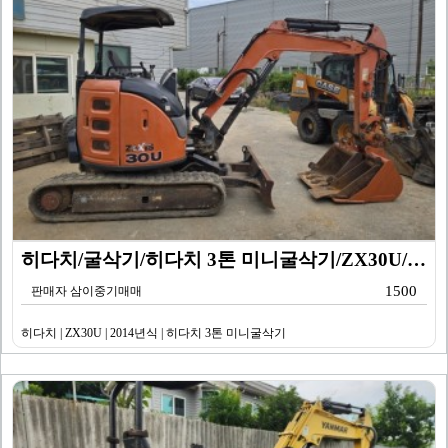
히다치/굴삭기/히다치 3톤 미니굴삭기/ZX30U/201…
1500
판매자 삼이중기매매
히다치 | ZX30U | 2014년식 | 히다치 3톤 미니굴삭기