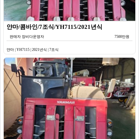
얀마/콤바인/7조식/YH7115/2021년식
판매자 장비다운영자
7500만원
얀마 | YH7115 | 2021년식 | 7조식