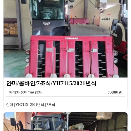
얀마/콤바인/7조식/YH7115/2021년식
판매자 장비다운영자
7500만원
얀마 | YH7115 | 2021년식 | 7조식