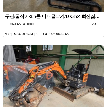
두산/굴삭기/3.5톤 미니굴삭기/DX35Z 회전집게/2…
2000
판매자 삼이중기매매
두산 | DX35Z 회전집게 | 2019년식 | 3.5톤 미니굴삭기