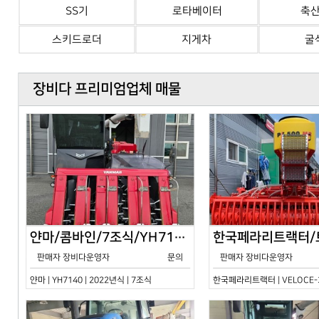
SS기
로타베이터
축
스키드로더
지게차
굴
장비다 프리미엄업체 매물
얀마/콤바인/7조식/YH7140/2024년식
판매자 장비다운영자
문의
판매자 장비다운영자
얀마 | YH7140 | 2022년식 | 7조식
한국페라리트랙터 | VELOCE-30