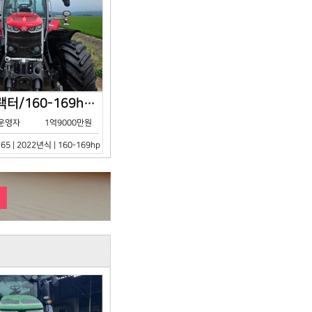
아세아/트랙터/160-169hp/MF7S.165/2023년식
운영자
1억9000만원
65 | 2022년식 | 160-169hp