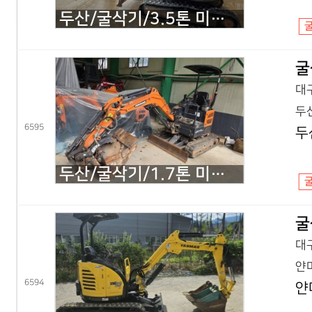
두산/굴삭기/3.5톤 미니굴삭기/DX35Z 회전집게/2019년식
굴
대구
두산
6595
두
두산/굴삭기/1.7톤 미니굴삭기/DX17Z 코끼리/2021년식
굴
대구
얀마
6594
얀