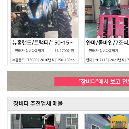
뉴홀랜드/트랙터/150-159hp/T6080/2016년식
판매자 장비다운영자
1억1700만원
판매자 장비다운영자
뉴홀랜드 | T6080 | 2016년식 | 150-159hp
얀마 | YH7115 | 2021년식 |
장비다 추천업체 매물