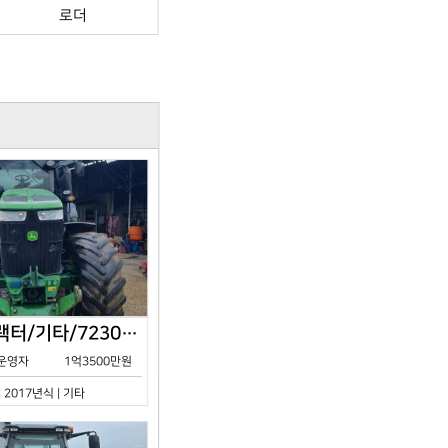
로더
존디어/트랙터/기타/7230R/2017년식
운영자
1억3500만원
| 2017년식 | 기타