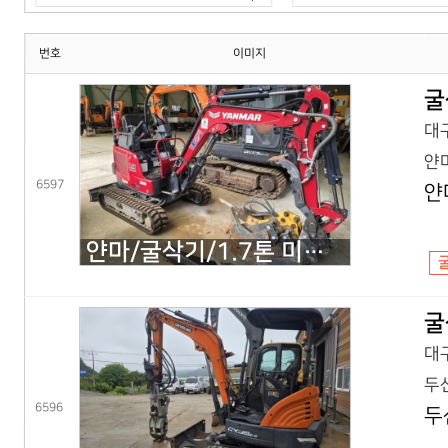
번호
이미지
굴
대구
얀마
6597
얀
얀마/굴삭기/1.7톤 미니굴삭기/VIO17(25년) 코,풀셋
굴
대구
두산
6596
두