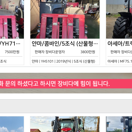
얀마/콤바인/7조식/YH7115/2021년식
얀마/콤바인/5조식 (산물형)/YH5101/2019년식
7500만원
판매자 장비다운영자
3800만원
판매자 장비다
 7조식
얀마 | YH5101 | 2019년식 | 5조식 (산물형)
아세아 | MF7S.1