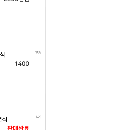
108
년식
1400
149
년식
판매완료