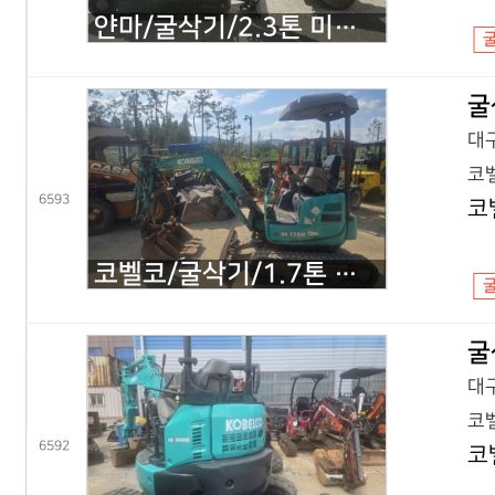
얀마/굴삭기/2.3톤 미니굴삭기/VIO23/2020년식
굴
대구
코벨
6593
코
코벨코/굴삭기/1.7톤 미니굴삭기/SK17 코끼리/2016년식
굴
대구
코벨
6592
코