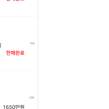
166
식
판매완료
266
1650만원