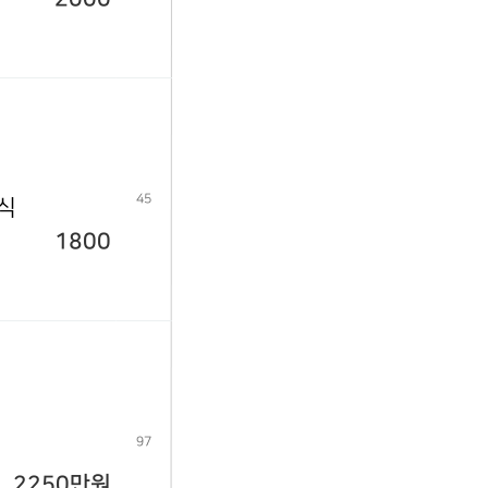
45
년식
1800
97
2250만원