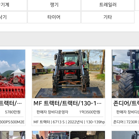
산기계
쟁기
트레일러
삭기
타이어
기타
한국페라리트랙터/트랙터/기타/VELOCE-300PS500M2E/2022년식
MF 트랙터/트랙터/130-139hp/6713 S/2022년식
5780만원
판매자 장비다운영자
1억3500만원
판매자 장비다
0PS500M2E | 2022년식 | 기타
MF 트랙터 | 6713 S | 2022년식 | 130-139hp
존디어 | 7230R 