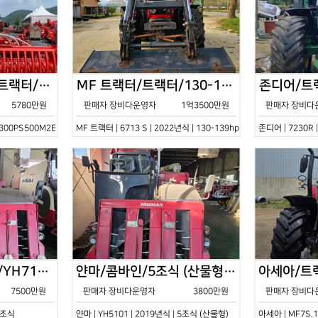
한국페라리트랙터/트랙터/기타/VELOCE-300PS500M2E/2022년식
MF 트랙터/트랙터/130-139hp/6713 S/2022년식
5780만원
판매자 장비다운영자
1억3500만원
판매자 장비다
0PS500M2E | 2022년식 | 기타
MF 트랙터 | 6713 S | 2022년식 | 130-139hp
존디어 | 7230R 
얀마/콤바인/7조식/YH7115/2021년식
얀마/콤바인/5조식 (산물형)/YH5101/2019년식
7500만원
판매자 장비다운영자
3800만원
판매자 장비다
 7조식
얀마 | YH5101 | 2019년식 | 5조식 (산물형)
아세아 | MF7S.1