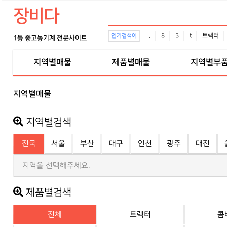
장비다
.
8
3
t
트랙터
인기검색어
1등 중고농기계 전문사이트
지역별매물
제품별매물
지역별부
지역별매물
지역별검색
전국
서울
부산
대구
인천
광주
대전
지역을 선택해주세요.
제품별검색
전체
트랙터
콤