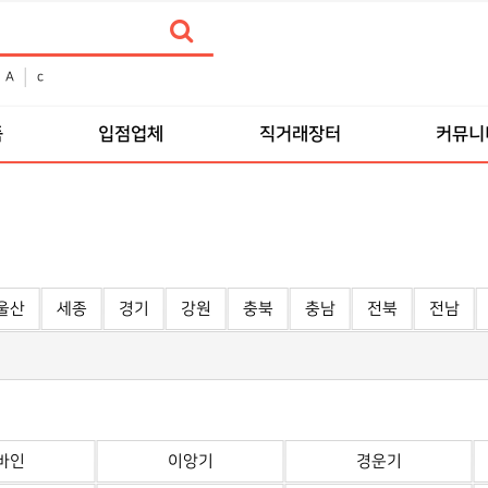
A
c
품
입점업체
직거래장터
커뮤니
울산
세종
경기
강원
충북
충남
전북
전남
바인
이앙기
경운기