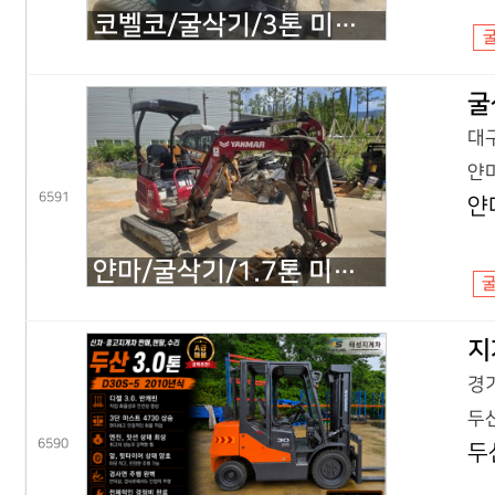
코벨코/굴삭기/3톤 미니굴삭기/SK30SR 코끼리/2018년식
굴
대구
얀마
6591
얀
얀마/굴삭기/1.7톤 미니굴삭기/VIO17 코끼리/2022년식
지
경기
두산
6590
두