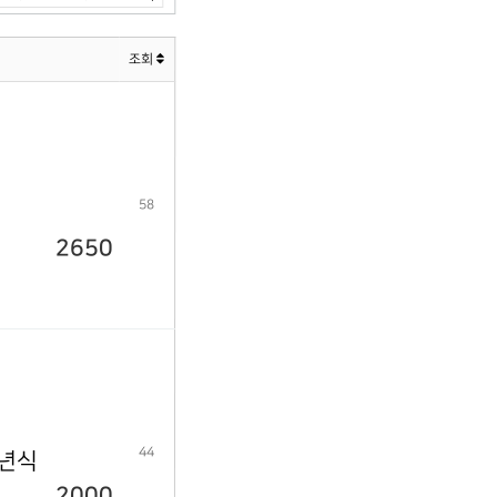
조회
58
2650
44
9년식
2000