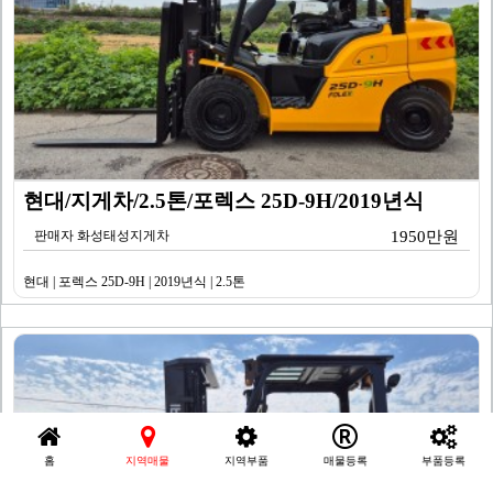
현대/지게차/2.5톤/포렉스 25D-9H/2019년식
판매자 화성태성지게차
1950만원
현대 | 포렉스 25D-9H | 2019년식 | 2.5톤
홈
지역매물
지역부품
매물등록
부품등록