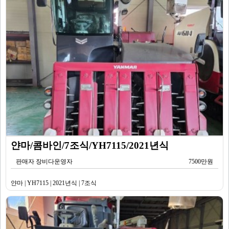
얀마/콤바인/7조식/YH7115/2021년식
판매자 장비다운영자
7500만원
얀마 | YH7115 | 2021년식 | 7조식