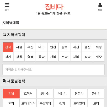
장비다
메뉴
회원
1등 중고농기계 전문사이트
지역별매물
지역별검색
전국
서울
부산
대구
인천
광주
대전
울산
세종
경기
강원
충북
충남
전북
전남
경북
경남
제주
지역을 선택해주세요.
제품별검색
전체
트랙터
콤바인
이앙기
경운기
관리기
SS기
로타베이터
축산기계
쟁기
트레일러
로더