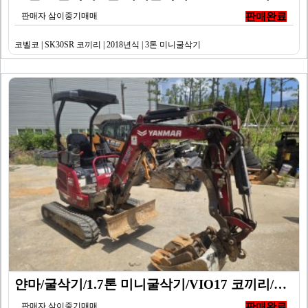
판매자 삼이중기매매
판매완료
코벨코 | SK30SR 코끼리 | 2018년식 | 3톤 미니굴삭기
얀마/굴삭기/1.7톤 미니굴삭기/VIO17 코끼리/20…
판매자 삼이중기매매
판매완료