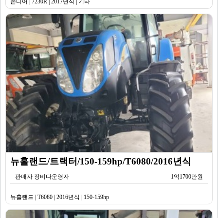
존디어 | 7230R | 2017년식 | 기타
뉴홀랜드/트랙터/150-159hp/T6080/2016년식
판매자 장비다운영자
1억1700만원
뉴홀랜드 | T6080 | 2016년식 | 150-159hp