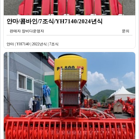
얀마/콤바인/7조식/YH7140/2024년식
판매자 장비다운영자
문의
얀마 | YH7140 | 2022년식 | 7조식