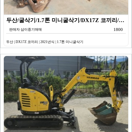
두산/굴삭기/1.7톤 미니굴삭기/DX17Z 코끼리/20…
1800
판매자 삼이중기매매
두산 | DX17Z 코끼리 | 2021년식 | 1.7톤 미니굴삭기