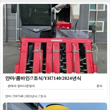
얀마/콤바인/7조식/YH7140/2024년식
판매자 장비다운영자
문의
얀마 | YH7140 | 2022년식 | 7조식