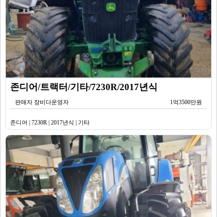
존디어/트랙터/기타/7230R/2017년식
판매자 장비다운영자
1억3500만원
존디어 | 7230R | 2017년식 | 기타