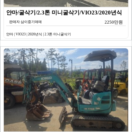
얀마/굴삭기/2.3톤 미니굴삭기/VIO23/2020년식
판매자 삼이중기매매
2250만원
얀마 | VIO23 | 2020년식 | 2.3톤 미니굴삭기