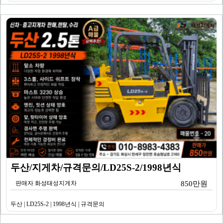
두산/지게차/규격문의/LD25S-2/1998년식
판매자 화성태성지게차
850만원
두산 | LD25S-2 | 1998년식 | 규격문의