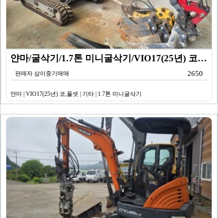
얀마/굴삭기/1.7톤 미니굴삭기/VIO17(25년) 코…
2650
판매자 삼이중기매매
얀마 | VIO17(25년) 코,풀셋 | 기타 | 1.7톤 미니굴삭기