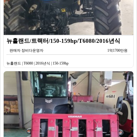
뉴홀랜드/트랙터/150-159hp/T6080/2016년식
판매자 장비다운영자
1억1700만원
뉴홀랜드 | T6080 | 2016년식 | 150-159hp