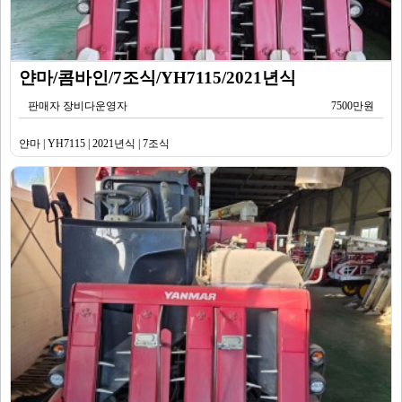
얀마/콤바인/7조식/YH7115/2021년식
판매자 장비다운영자
7500만원
얀마 | YH7115 | 2021년식 | 7조식