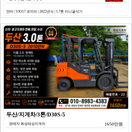
얀마 | VIO17 코끼리 | 2022년식 | 1.7톤 미니굴삭기
두산/지게차/3톤/D30S-5
판매자 화성태성지게차
1650만원