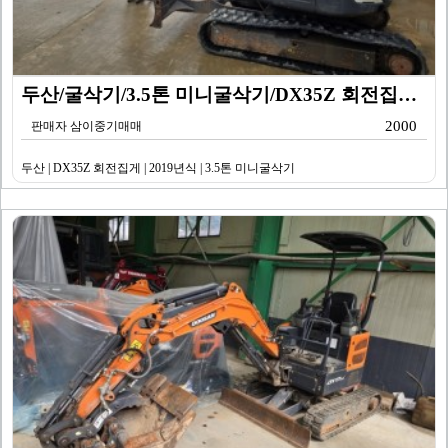
두산/굴삭기/3.5톤 미니굴삭기/DX35Z 회전집게/2…
2000
판매자 삼이중기매매
두산 | DX35Z 회전집게 | 2019년식 | 3.5톤 미니굴삭기