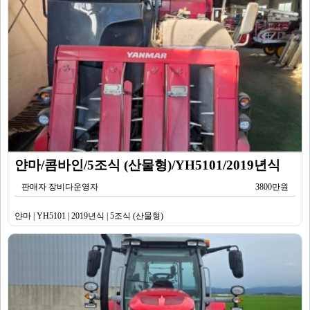
얀마/콤바인/5조식 (산물형)/YH5101/2019년식
판매자 장비다운영자
3800만원
얀마 | YH5101 | 2019년식 | 5조식 (산물형)