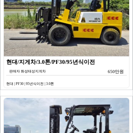
현대/지게차/3.0톤/PF30/95년식이전
판매자 화성태성지게차
650만원
현대 | PF30 | 95년식이전 | 3.0톤