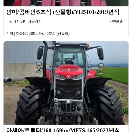
얀마/콤바인/5조식 (산물형)/YH5101/2019년식
판매자 장비다운영자
3800만원
얀마 | YH5101 | 2019년식 | 5조식 (산물형)
아세아/트랙터/160-169hp/MF7S.165/2023년식