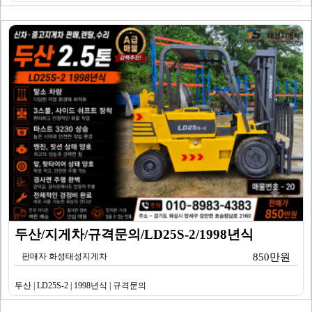
두산/지게차/규격문의/LD25S-2/1998년식
판매자 화성태성지게차
850만원
두산 | LD25S-2 | 1998년식 | 규격문의