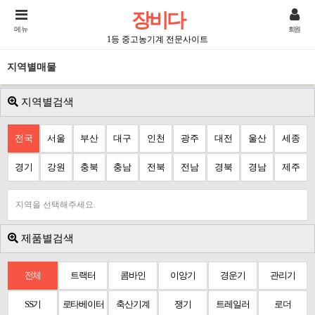
장비다
메뉴
회원
1등 중고농기계 전문사이트
지역별매물
지역별검색
전국
서울
부산
대구
인천
광주
대전
울산
세종
경기
강원
충북
충남
전북
전남
경북
경남
제주
지역을 선택해주세요.
제품별검색
전체
트랙터
콤바인
이앙기
경운기
관리기
SS기
로타베이터
축산기계
쟁기
트레일러
로더