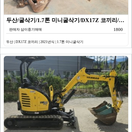
두산/굴삭기/1.7톤 미니굴삭기/DX17Z 코끼리/20…
1800
판매자 삼이중기매매
두산 | DX17Z 코끼리 | 2021년식 | 1.7톤 미니굴삭기