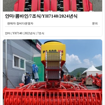
얀마/콤바인/7조식/YH7140/2024년식
판매자 장비다운영자
문의
얀마 | YH7140 | 2022년식 | 7조식