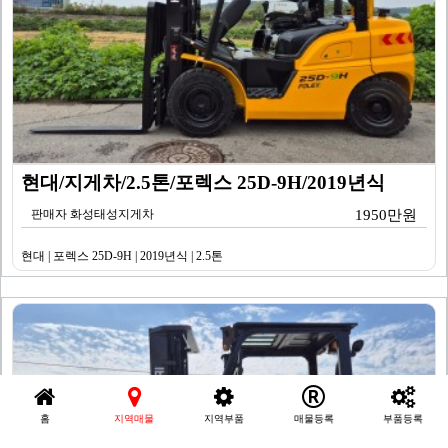
현대/지게차/2.5톤/포렉스 25D-9H/2019년식
판매자 화성태성지게차
1950만원
현대 | 포렉스 25D-9H | 2019년식 | 2.5톤
홈
지역매물
지역부품
매물등록
부품등록