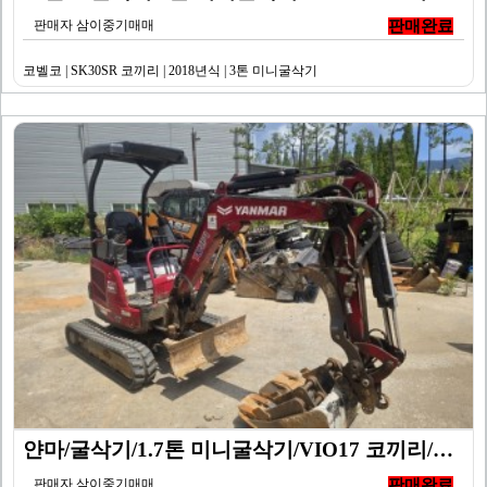
판매자 삼이중기매매
판매완료
코벨코 | SK30SR 코끼리 | 2018년식 | 3톤 미니굴삭기
얀마/굴삭기/1.7톤 미니굴삭기/VIO17 코끼리/20…
판매자 삼이중기매매
판매완료