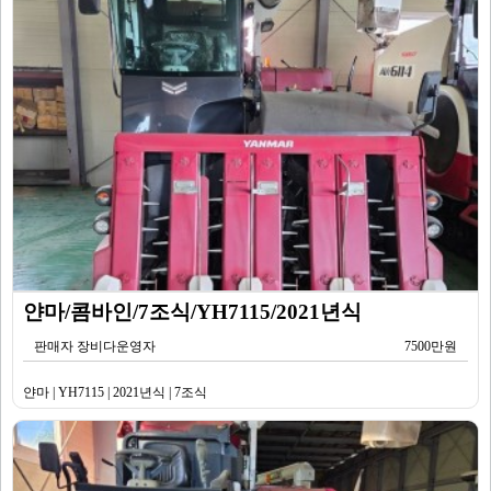
얀마/콤바인/7조식/YH7115/2021년식
판매자 장비다운영자
7500만원
얀마 | YH7115 | 2021년식 | 7조식