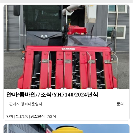
얀마/콤바인/7조식/YH7140/2024년식
판매자 장비다운영자
문의
얀마 | YH7140 | 2022년식 | 7조식