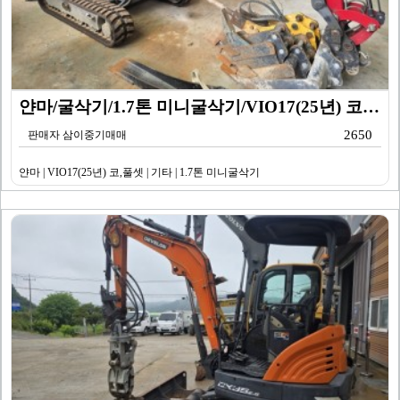
얀마/굴삭기/1.7톤 미니굴삭기/VIO17(25년) 코…
2650
판매자 삼이중기매매
얀마 | VIO17(25년) 코,풀셋 | 기타 | 1.7톤 미니굴삭기