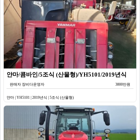
얀마/콤바인/5조식 (산물형)/YH5101/2019년식
판매자 장비다운영자
3800만원
얀마 | YH5101 | 2019년식 | 5조식 (산물형)