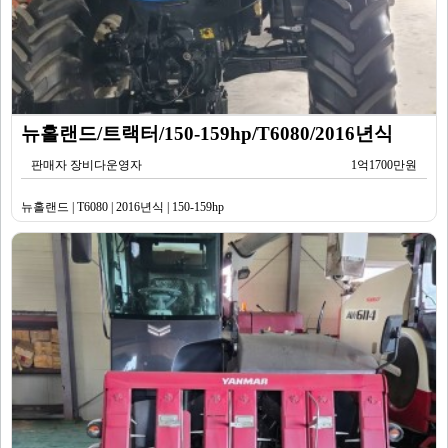
뉴홀랜드/트랙터/150-159hp/T6080/2016년식
판매자 장비다운영자
1억1700만원
뉴홀랜드 | T6080 | 2016년식 | 150-159hp