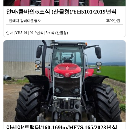
얀마/콤바인/5조식 (산물형)/YH5101/2019년식
판매자 장비다운영자
3800만원
얀마 | YH5101 | 2019년식 | 5조식 (산물형)
아세아/트랙터/160-169hp/MF7S.165/2023년식