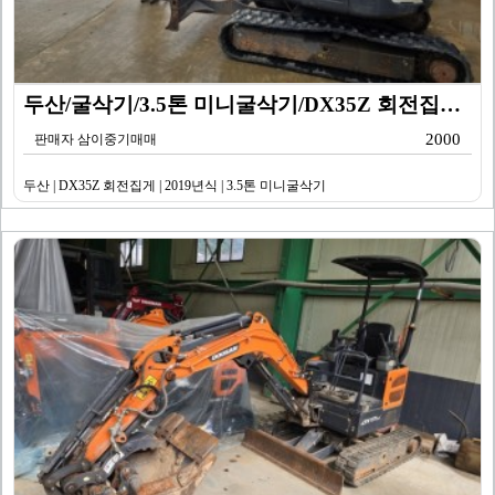
두산/굴삭기/3.5톤 미니굴삭기/DX35Z 회전집게/2…
2000
판매자 삼이중기매매
두산 | DX35Z 회전집게 | 2019년식 | 3.5톤 미니굴삭기