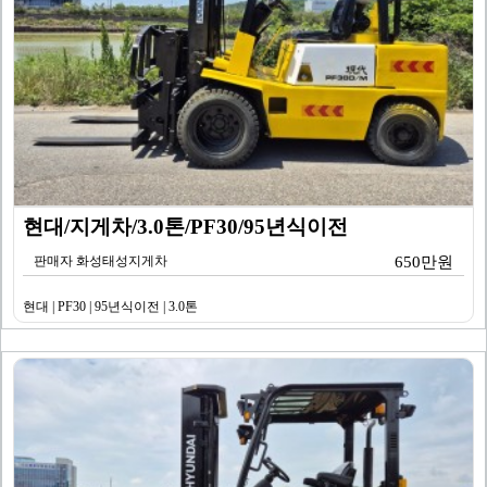
현대/지게차/3.0톤/PF30/95년식이전
판매자 화성태성지게차
650만원
현대 | PF30 | 95년식이전 | 3.0톤