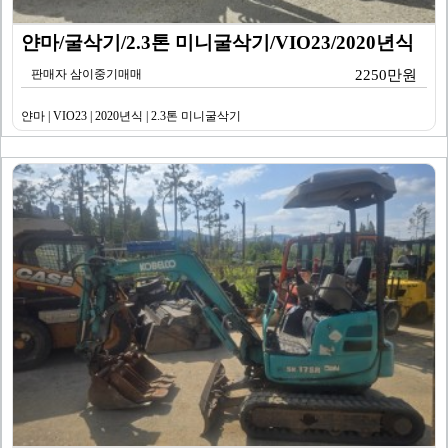
얀마/굴삭기/2.3톤 미니굴삭기/VIO23/2020년식
판매자 삼이중기매매
2250만원
얀마 | VIO23 | 2020년식 | 2.3톤 미니굴삭기