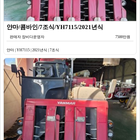
얀마/콤바인/7조식/YH7115/2021년식
판매자 장비다운영자
7500만원
얀마 | YH7115 | 2021년식 | 7조식