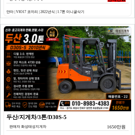
얀마 | VIO17 코끼리 | 2022년식 | 1.7톤 미니굴삭기
두산/지게차/3톤/D30S-5
판매자 화성태성지게차
1650만원