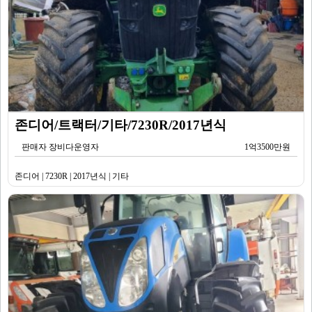
존디어/트랙터/기타/7230R/2017년식
판매자 장비다운영자
1억3500만원
존디어 | 7230R | 2017년식 | 기타