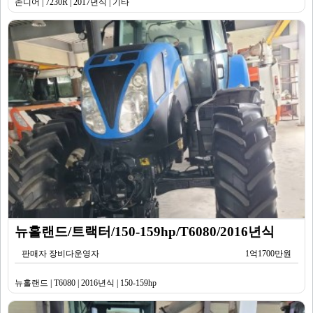
존디어 | 7230R | 2017년식 | 기타
뉴홀랜드/트랙터/150-159hp/T6080/2016년식
판매자 장비다운영자
1억1700만원
뉴홀랜드 | T6080 | 2016년식 | 150-159hp