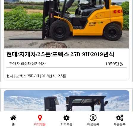
현대/지게차/2.5톤/포렉스 25D-9H/2019년식
판매자 화성태성지게차
1950만원
현대 | 포렉스 25D-9H | 2019년식 | 2.5톤
홈
지역매물
지역부품
매물등록
부품등록