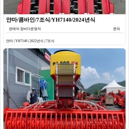
얀마/콤바인/7조식/YH7140/2024년식
판매자 장비다운영자
문의
얀마 | YH7140 | 2022년식 | 7조식