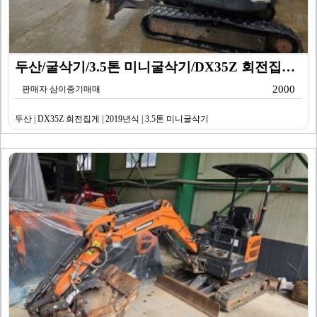
두산/굴삭기/3.5톤 미니굴삭기/DX35Z 회전집게/2…
2000
판매자 삼이중기매매
두산 | DX35Z 회전집게 | 2019년식 | 3.5톤 미니굴삭기