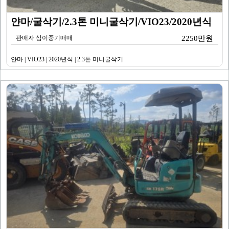
얀마/굴삭기/2.3톤 미니굴삭기/VIO23/2020년식
판매자 삼이중기매매
2250만원
얀마 | VIO23 | 2020년식 | 2.3톤 미니굴삭기