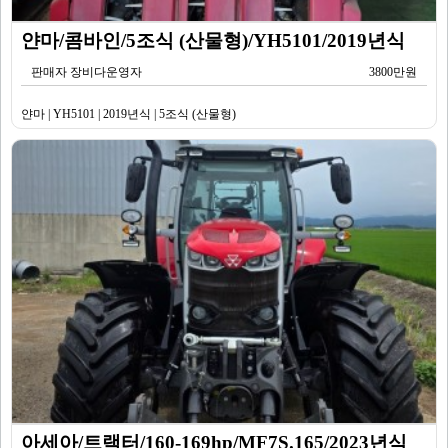
얀마/콤바인/5조식 (산물형)/YH5101/2019년식
판매자 장비다운영자
3800만원
얀마 | YH5101 | 2019년식 | 5조식 (산물형)
아세아/트랙터/160-169hp/MF7S.165/2023년식