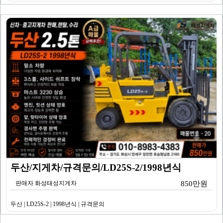
두산/지게차/규격문의/LD25S-2/1998년식
판매자 화성태성지게차
850만원
두산 | LD25S-2 | 1998년식 | 규격문의