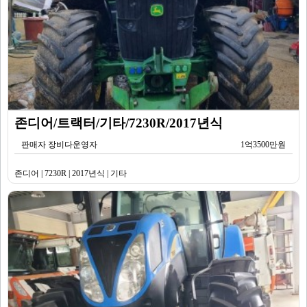
존디어/트랙터/기타/7230R/2017년식
판매자 장비다운영자
1억3500만원
존디어 | 7230R | 2017년식 | 기타