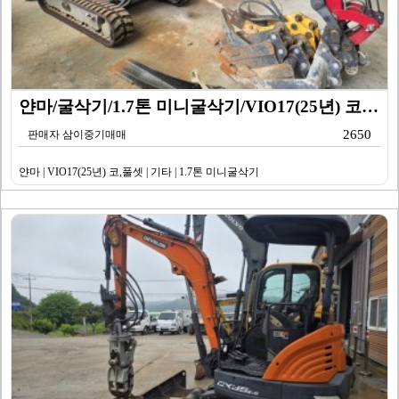
얀마/굴삭기/1.7톤 미니굴삭기/VIO17(25년) 코…
2650
판매자 삼이중기매매
얀마 | VIO17(25년) 코,풀셋 | 기타 | 1.7톤 미니굴삭기