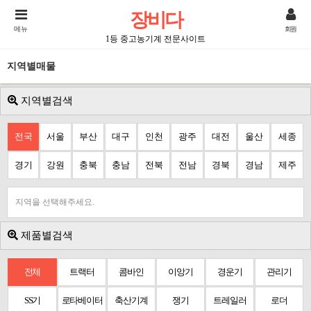
장비다
메뉴
회원
1등 중고농기계 전문사이트
지역별매물
지역별검색
전국
서울
부산
대구
인천
광주
대전
울산
세종
경기
강원
충북
충남
전북
전남
경북
경남
제주
지역을 선택해주세요.
제품별검색
전체
트랙터
콤바인
이앙기
경운기
관리기
SS기
로타베이터
축산기계
쟁기
트레일러
로더