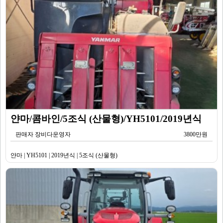
얀마/콤바인/5조식 (산물형)/YH5101/2019년식
판매자 장비다운영자
3800만원
얀마 | YH5101 | 2019년식 | 5조식 (산물형)