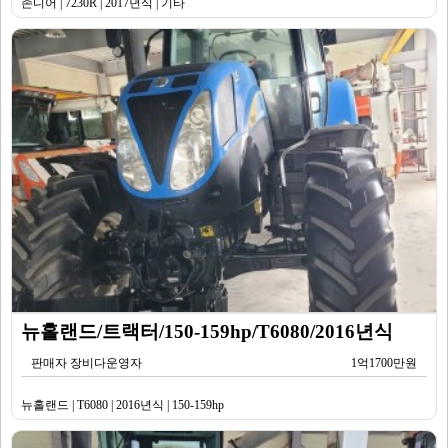
존디어 | 7230R | 2017년식 | 기타
뉴홀랜드/트랙터/150-159hp/T6080/2016년식
판매자 장비다운영자
1억1700만원
뉴홀랜드 | T6080 | 2016년식 | 150-159hp