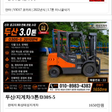
얀마 | VIO17 코끼리 | 2022년식 | 1.7톤 미니굴삭기
두산/지게차/3톤/D30S-5
판매자 화성태성지게차
1650만원