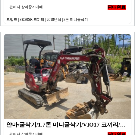
판매자 삼이중기매매
판매완료
코벨코 | SK30SR 코끼리 | 2018년식 | 3톤 미니굴삭기
얀마/굴삭기/1.7톤 미니굴삭기/VIO17 코끼리/20…
판매자 삼이중기매매
판매완료