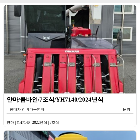
얀마/콤바인/7조식/YH7140/2024년식
판매자 장비다운영자
문의
얀마 | YH7140 | 2022년식 | 7조식