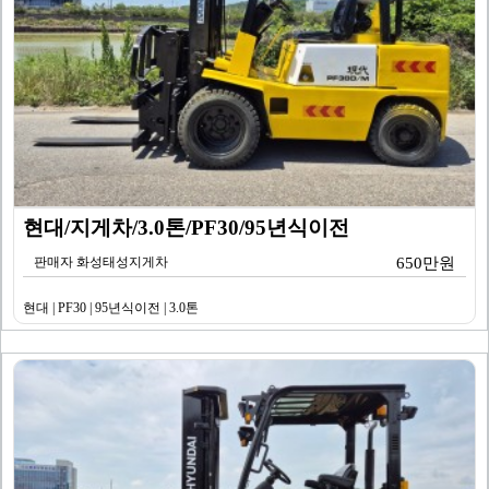
현대/지게차/3.0톤/PF30/95년식이전
판매자 화성태성지게차
650만원
현대 | PF30 | 95년식이전 | 3.0톤