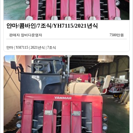
얀마/콤바인/7조식/YH7115/2021년식
판매자 장비다운영자
7500만원
얀마 | YH7115 | 2021년식 | 7조식