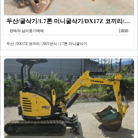
두산/굴삭기/1.7톤 미니굴삭기/DX17Z 코끼리/20…
1800
판매자 삼이중기매매
두산 | DX17Z 코끼리 | 2021년식 | 1.7톤 미니굴삭기