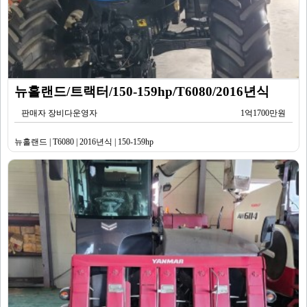
뉴홀랜드/트랙터/150-159hp/T6080/2016년식
판매자 장비다운영자
1억1700만원
뉴홀랜드 | T6080 | 2016년식 | 150-159hp