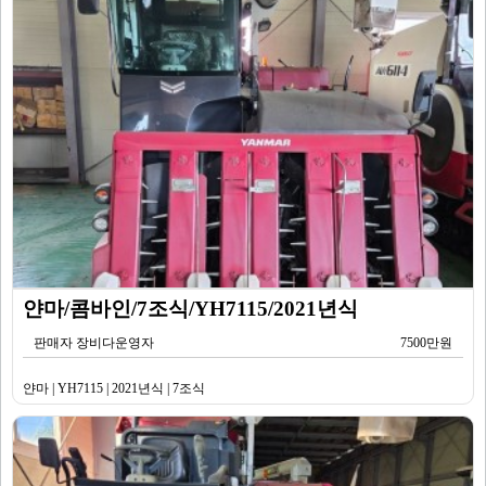
얀마/콤바인/7조식/YH7115/2021년식
판매자 장비다운영자
7500만원
얀마 | YH7115 | 2021년식 | 7조식