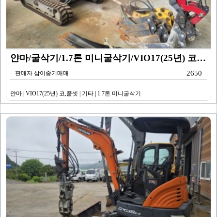
얀마/굴삭기/1.7톤 미니굴삭기/VIO17(25년) 코…
2650
판매자 삼이중기매매
얀마 | VIO17(25년) 코,풀셋 | 기타 | 1.7톤 미니굴삭기