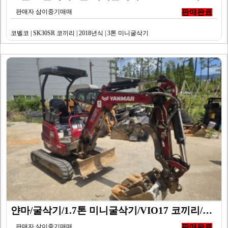
판매자 삼이중기매매
판매완료
코벨코 | SK30SR 코끼리 | 2018년식 | 3톤 미니굴삭기
얀마/굴삭기/1.7톤 미니굴삭기/VIO17 코끼리/20…
판매자 삼이중기매매
판매완료