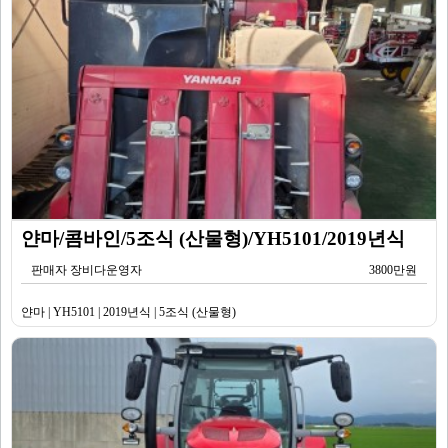
얀마/콤바인/5조식 (산물형)/YH5101/2019년식
판매자 장비다운영자
3800만원
얀마 | YH5101 | 2019년식 | 5조식 (산물형)