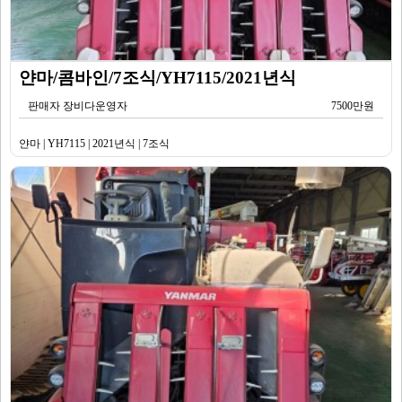
얀마/콤바인/7조식/YH7115/2021년식
판매자 장비다운영자
7500만원
얀마 | YH7115 | 2021년식 | 7조식