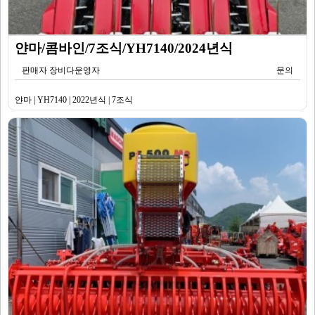
얀마/콤바인/7조식/YH7140/2024년식
판매자 장비다운영자
문의
얀마 | YH7140 | 2022년식 | 7조식