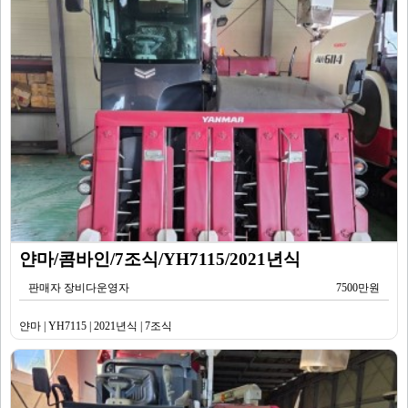
얀마/콤바인/7조식/YH7115/2021년식
판매자 장비다운영자
7500만원
얀마 | YH7115 | 2021년식 | 7조식