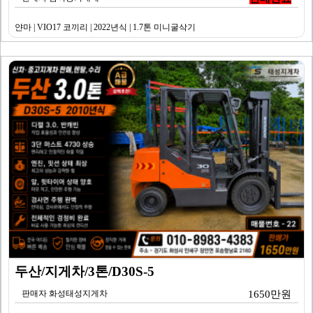
얀마 | VIO17 코끼리 | 2022년식 | 1.7톤 미니굴삭기
두산/지게차/3톤/D30S-5
판매자 화성태성지게차
1650만원