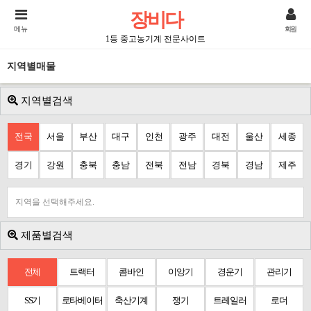
장비다
메뉴
회원
1등 중고농기계 전문사이트
지역별매물
지역별검색
전국
서울
부산
대구
인천
광주
대전
울산
세종
경기
강원
충북
충남
전북
전남
경북
경남
제주
지역을 선택해주세요.
제품별검색
전체
트랙터
콤바인
이앙기
경운기
관리기
SS기
로타베이터
축산기계
쟁기
트레일러
로더