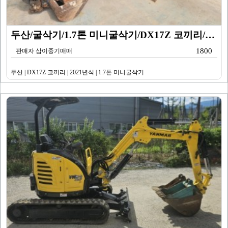
두산/굴삭기/1.7톤 미니굴삭기/DX17Z 코끼리/20…
1800
판매자 삼이중기매매
두산 | DX17Z 코끼리 | 2021년식 | 1.7톤 미니굴삭기