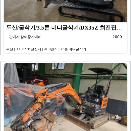
두산/굴삭기/3.5톤 미니굴삭기/DX35Z 회전집게/2…
2000
판매자 삼이중기매매
두산 | DX35Z 회전집게 | 2019년식 | 3.5톤 미니굴삭기