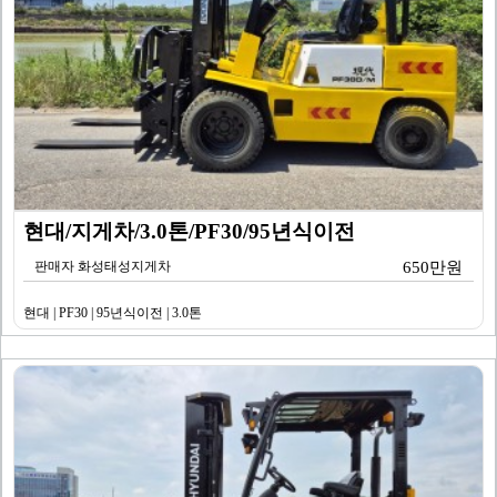
현대/지게차/3.0톤/PF30/95년식이전
판매자 화성태성지게차
650만원
현대 | PF30 | 95년식이전 | 3.0톤