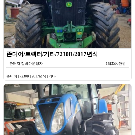
존디어/트랙터/기타/7230R/2017년식
판매자 장비다운영자
1억3500만원
존디어 | 7230R | 2017년식 | 기타