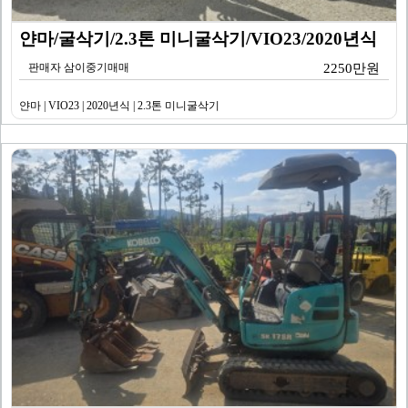
얀마/굴삭기/2.3톤 미니굴삭기/VIO23/2020년식
판매자 삼이중기매매
2250만원
얀마 | VIO23 | 2020년식 | 2.3톤 미니굴삭기