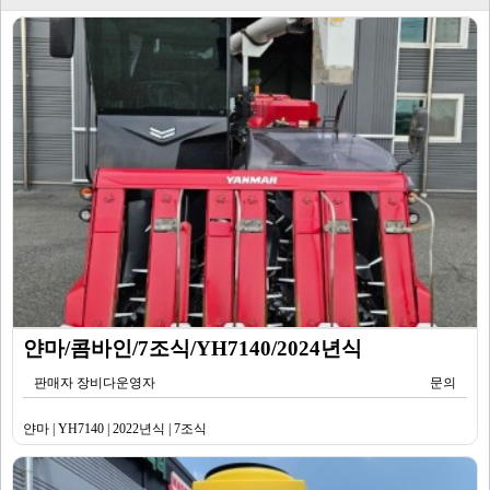
얀마/콤바인/7조식/YH7140/2024년식
판매자 장비다운영자
문의
얀마 | YH7140 | 2022년식 | 7조식