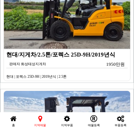
현대/지게차/2.5톤/포렉스 25D-9H/2019년식
판매자 화성태성지게차
1950만원
현대 | 포렉스 25D-9H | 2019년식 | 2.5톤
홈
지역매물
지역부품
매물등록
부품등록