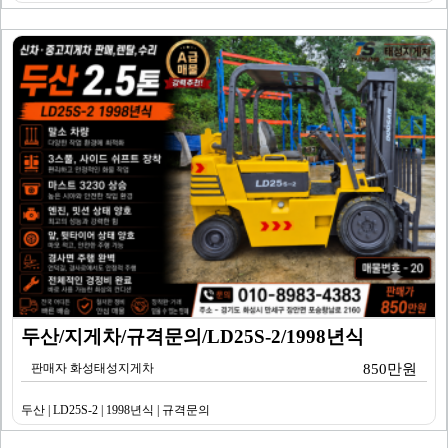
두산/지게차/규격문의/LD25S-2/1998년식
판매자 화성태성지게차
850만원
두산 | LD25S-2 | 1998년식 | 규격문의