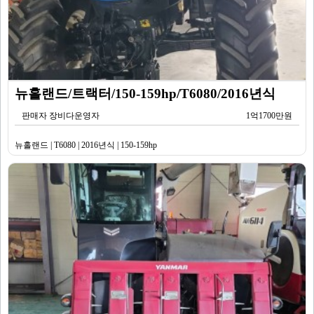
뉴홀랜드/트랙터/150-159hp/T6080/2016년식
판매자 장비다운영자
1억1700만원
뉴홀랜드 | T6080 | 2016년식 | 150-159hp