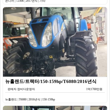
존디어 | 7230R | 2017년식 | 기타
뉴홀랜드/트랙터/150-159hp/T6080/2016년식
판매자 장비다운영자
1억1700만원
뉴홀랜드 | T6080 | 2016년식 | 150-159hp