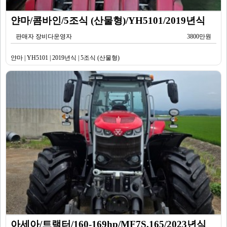
얀마/콤바인/5조식 (산물형)/YH5101/2019년식
판매자 장비다운영자
3800만원
얀마 | YH5101 | 2019년식 | 5조식 (산물형)
아세아/트랙터/160-169hp/MF7S.165/2023년식