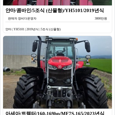
얀마/콤바인/5조식 (산물형)/YH5101/2019년식
판매자 장비다운영자
3800만원
얀마 | YH5101 | 2019년식 | 5조식 (산물형)
아세아/트랙터/160-169hp/MF7S.165/2023년식