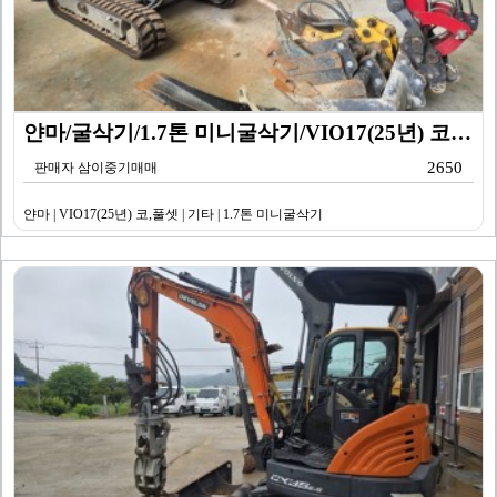
얀마/굴삭기/1.7톤 미니굴삭기/VIO17(25년) 코…
2650
판매자 삼이중기매매
얀마 | VIO17(25년) 코,풀셋 | 기타 | 1.7톤 미니굴삭기