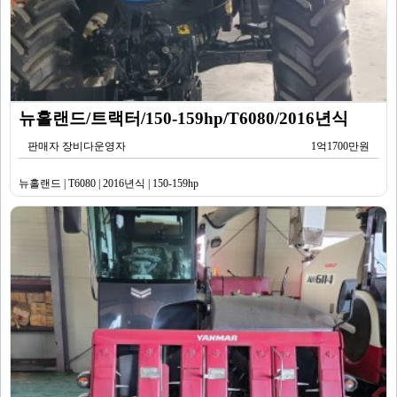
뉴홀랜드/트랙터/150-159hp/T6080/2016년식
판매자 장비다운영자
1억1700만원
뉴홀랜드 | T6080 | 2016년식 | 150-159hp