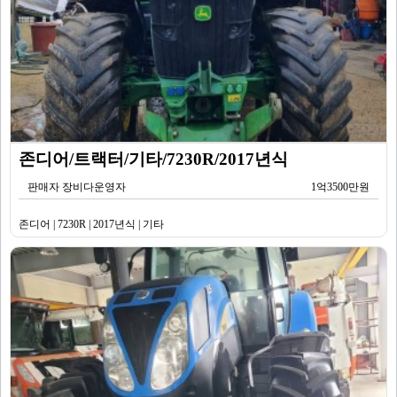
존디어/트랙터/기타/7230R/2017년식
판매자 장비다운영자
1억3500만원
존디어 | 7230R | 2017년식 | 기타