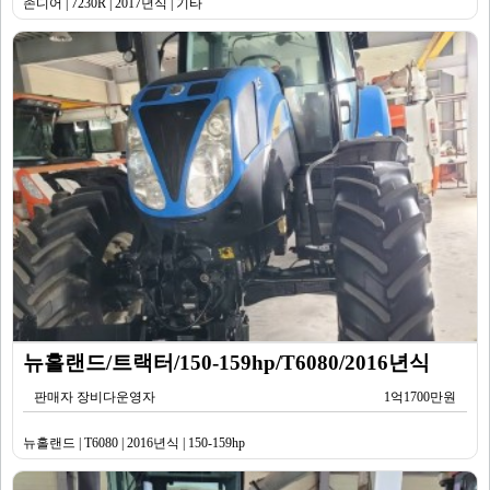
존디어 | 7230R | 2017년식 | 기타
뉴홀랜드/트랙터/150-159hp/T6080/2016년식
판매자 장비다운영자
1억1700만원
뉴홀랜드 | T6080 | 2016년식 | 150-159hp