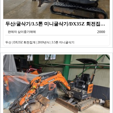
두산/굴삭기/3.5톤 미니굴삭기/DX35Z 회전집게/2…
2000
판매자 삼이중기매매
두산 | DX35Z 회전집게 | 2019년식 | 3.5톤 미니굴삭기