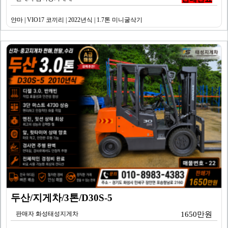
얀마 | VIO17 코끼리 | 2022년식 | 1.7톤 미니굴삭기
두산/지게차/3톤/D30S-5
판매자 화성태성지게차
1650만원