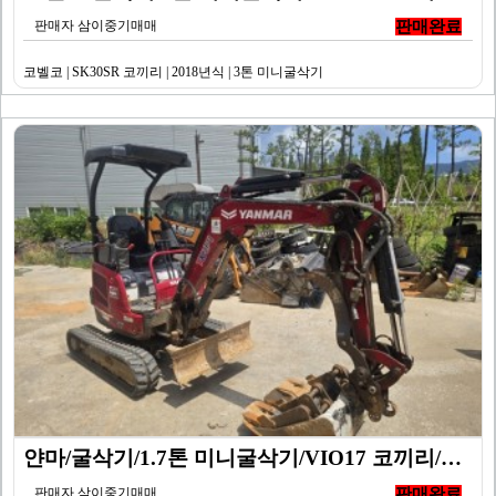
판매자 삼이중기매매
판매완료
코벨코 | SK30SR 코끼리 | 2018년식 | 3톤 미니굴삭기
얀마/굴삭기/1.7톤 미니굴삭기/VIO17 코끼리/20…
판매자 삼이중기매매
판매완료