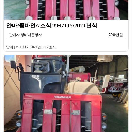
얀마/콤바인/7조식/YH7115/2021년식
판매자 장비다운영자
7500만원
얀마 | YH7115 | 2021년식 | 7조식