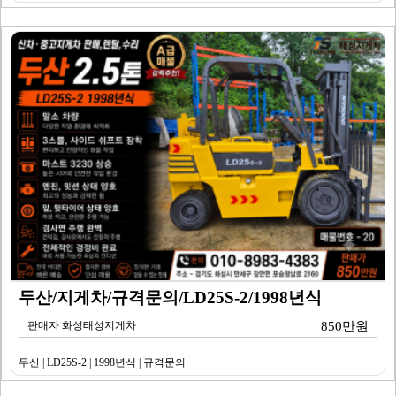
두산/지게차/규격문의/LD25S-2/1998년식
판매자 화성태성지게차
850만원
두산 | LD25S-2 | 1998년식 | 규격문의