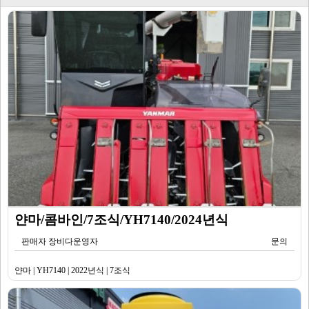
얀마/콤바인/7조식/YH7140/2024년식
판매자 장비다운영자
문의
얀마 | YH7140 | 2022년식 | 7조식