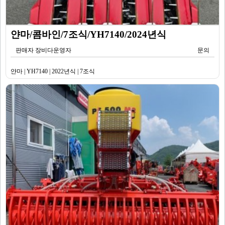
얀마/콤바인/7조식/YH7140/2024년식
판매자 장비다운영자
문의
얀마 | YH7140 | 2022년식 | 7조식