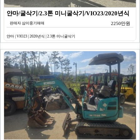
얀마/굴삭기/2.3톤 미니굴삭기/VIO23/2020년식
판매자 삼이중기매매
2250만원
얀마 | VIO23 | 2020년식 | 2.3톤 미니굴삭기