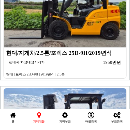
현대/지게차/2.5톤/포렉스 25D-9H/2019년식
판매자 화성태성지게차
1950만원
현대 | 포렉스 25D-9H | 2019년식 | 2.5톤
홈
지역매물
지역부품
매물등록
부품등록