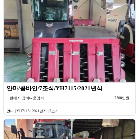
얀마/콤바인/7조식/YH7115/2021년식
판매자 장비다운영자
7500만원
얀마 | YH7115 | 2021년식 | 7조식