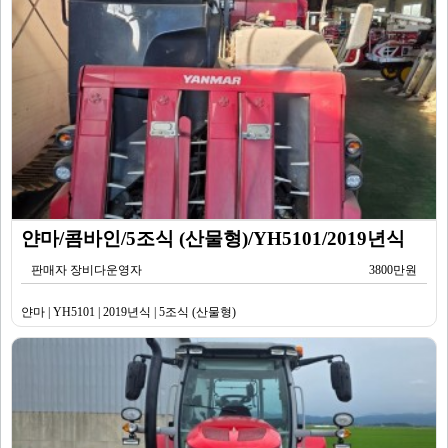
얀마/콤바인/5조식 (산물형)/YH5101/2019년식
판매자 장비다운영자
3800만원
얀마 | YH5101 | 2019년식 | 5조식 (산물형)