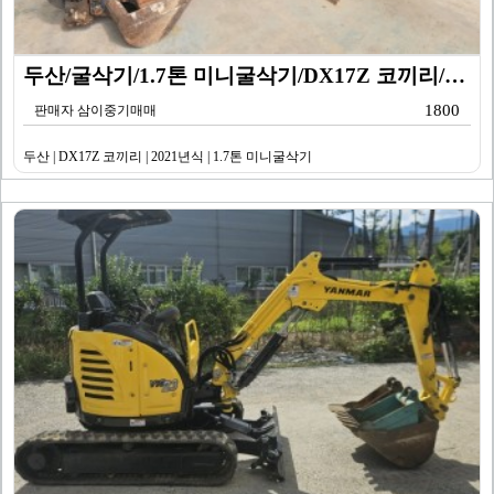
두산/굴삭기/1.7톤 미니굴삭기/DX17Z 코끼리/20…
1800
판매자 삼이중기매매
두산 | DX17Z 코끼리 | 2021년식 | 1.7톤 미니굴삭기