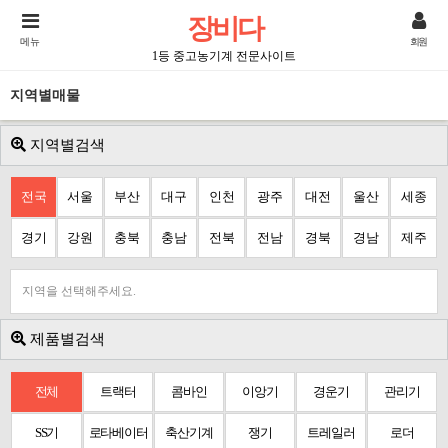
장비다
메뉴
회원
1등 중고농기계 전문사이트
지역별매물
지역별검색
전국
서울
부산
대구
인천
광주
대전
울산
세종
경기
강원
충북
충남
전북
전남
경북
경남
제주
지역을 선택해주세요.
제품별검색
전체
트랙터
콤바인
이앙기
경운기
관리기
SS기
로타베이터
축산기계
쟁기
트레일러
로더