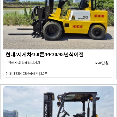
현대/지게차/3.0톤/PF30/95년식이전
판매자 화성태성지게차
650만원
현대 | PF30 | 95년식이전 | 3.0톤