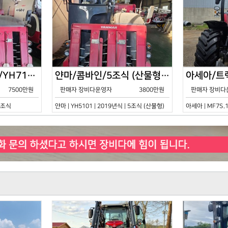
얀마/콤바인/7조식/YH7115/2021년식
얀마/콤바인/5조식 (산물형)/YH5101/2019년식
7500만원
판매자 장비다운영자
3800만원
판매자 장비다
 7조식
얀마 | YH5101 | 2019년식 | 5조식 (산물형)
아세아 | MF7S.1