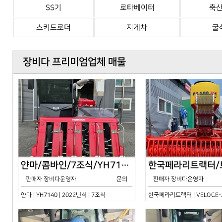
SS기
로타베이터
축
스키드로더
지게차
굴
장비다 프리미엄업체 매물
얀마/콤바인/7조식/YH7140/2024년식
판매자 장비다운영자
문의
판매자 장비다운영자
얀마 | YH7140 | 2022년식 | 7조식
한국페라리트랙터 | VELOCE-30