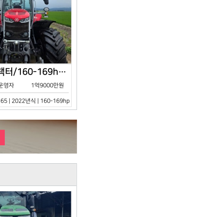
아세아/트랙터/160-169hp/MF7S.165/2023년식
운영자
1억9000만원
65 | 2022년식 | 160-169hp