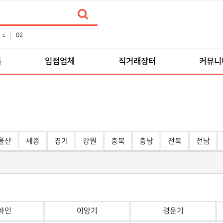
c
02
품
입점업체
직거래장터
커뮤니
울산
세종
경기
강원
충북
충남
전북
전남
바인
이앙기
경운기