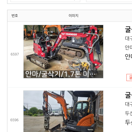
번호
이미지
굴
대구
얀마
6597
얀
얀마/굴삭기/1.7톤 미니굴삭기/VIO17(25년) 코,풀셋
굴
대구
두산
6596
두