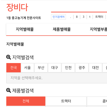
장비다
.
8
3
t
트랙터
인기검색어
1등 중고농기계 전문사이트
지역별매물
제품별매물
지역별부
지역별매물
지역별검색
전국
서울
부산
대구
인천
광주
대전
지역을 선택해주세요.
제품별검색
전체
트랙터
콤