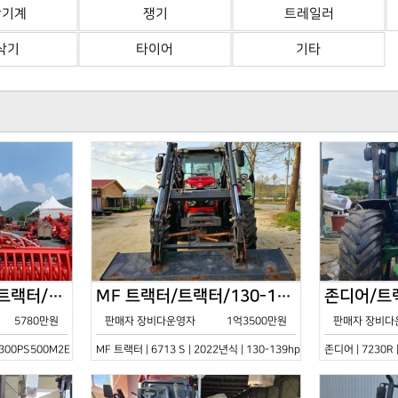
산기계
쟁기
트레일러
삭기
타이어
기타
한국페라리트랙터/트랙터/기타/VELOCE-300PS500M2E/2022년식
MF 트랙터/트랙터/130-139hp/6713 S/2022년식
5780만원
판매자 장비다운영자
1억3500만원
판매자 장비다
0PS500M2E | 2022년식 | 기타
MF 트랙터 | 6713 S | 2022년식 | 130-139hp
존디어 | 7230R 