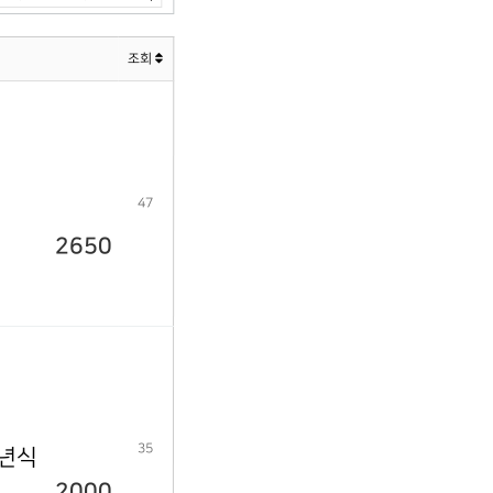
조회
47
2650
35
9년식
2000