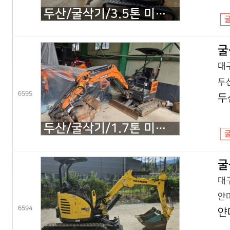
두산/굴삭기/3.5톤 미니굴삭기/DX35Z 회전집게/2019년식
굴
대구
두산
6595
두
두산/굴삭기/1.7톤 미니굴삭기/DX17Z 코끼리/2021년식
굴
대구
얀마
6594
얀