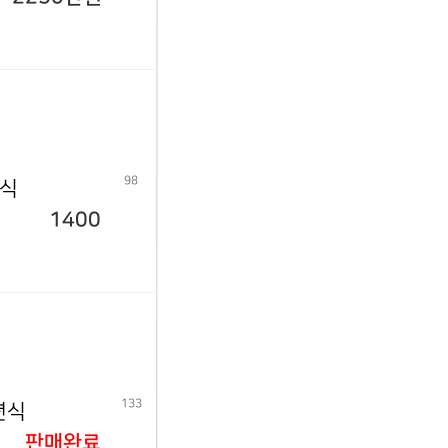
98
년식
1400
133
년식
판매완료