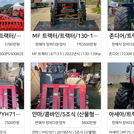
한국페라리트랙터/트랙터/기타/VELOCE-300PS500M2E/2022년식
MF 트랙터/트랙터/130-139hp/6713 S/2022년식
5780만원
판매자 장비다운영자
1억3500만원
판매자 장비다
0PS500M2E | 2022년식 | 기타
MF 트랙터 | 6713 S | 2022년식 | 130-139hp
존디어 | 7230R 
얀마/콤바인/7조식/YH7115/2021년식
얀마/콤바인/5조식 (산물형)/YH5101/2019년식
7500만원
판매자 장비다운영자
3800만원
판매자 장비다
 7조식
얀마 | YH5101 | 2019년식 | 5조식 (산물형)
아세아 | MF7S.1