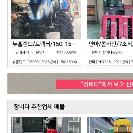
뉴홀랜드/트랙터/150-159hp/T6080/2016년식
판매자 장비다운영자
1억1700만원
판매자 장비다운영자
뉴홀랜드 | T6080 | 2016년식 | 150-159hp
얀마 | YH7115 | 2021년식 |
장비다 추천업체 매물