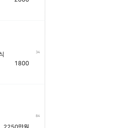
34
년식
1800
84
2250만원