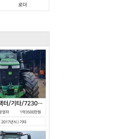
로더
존디어/트랙터/기타/7230R/2017년식
운영자
1억3500만원
| 2017년식 | 기타