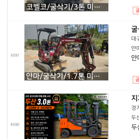
코벨코/굴삭기/3톤 미니굴삭기/SK30SR 코끼리/2018년식
굴
대구
얀마
6591
얀
얀마/굴삭기/1.7톤 미니굴삭기/VIO17 코끼리/2022년식
지
경기
두산
6590
두