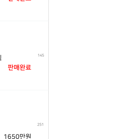
145
식
판매완료
251
1650만원