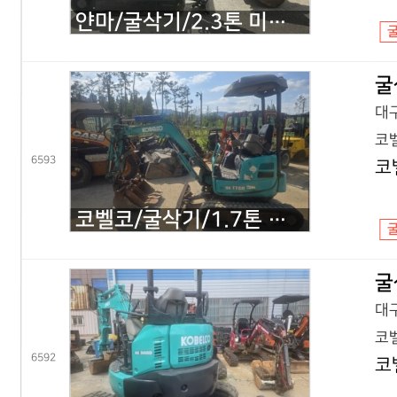
얀마/굴삭기/2.3톤 미니굴삭기/VIO23/2020년식
굴
대구
코벨
6593
코
코벨코/굴삭기/1.7톤 미니굴삭기/SK17 코끼리/2016년식
굴
대구
코벨
6592
코