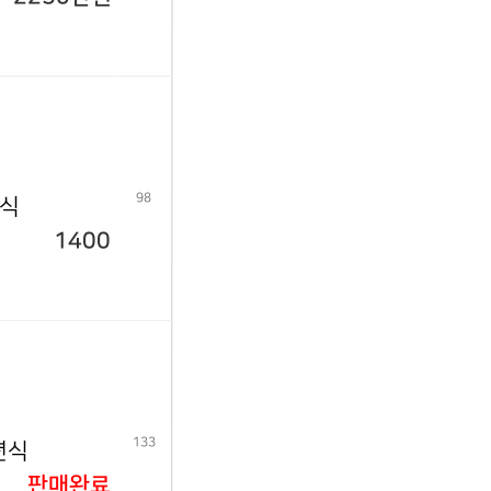
98
년식
1400
133
년식
판매완료