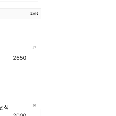
조회
47
2650
36
9년식
2000