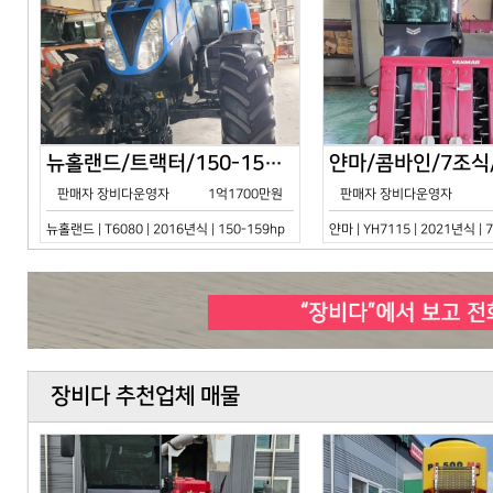
뉴홀랜드/트랙터/150-159hp/T6080/2016년식
판매자 장비다운영자
1억1700만원
판매자 장비다운영자
뉴홀랜드 | T6080 | 2016년식 | 150-159hp
얀마 | YH7115 | 2021년식 |
장비다 추천업체 매물