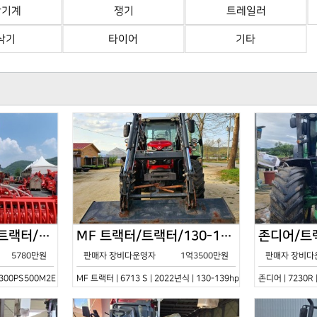
산기계
쟁기
트레일러
삭기
타이어
기타
한국페라리트랙터/트랙터/기타/VELOCE-300PS500M2E/2022년식
MF 트랙터/트랙터/130-139hp/6713 S/2022년식
5780만원
판매자 장비다운영자
1억3500만원
판매자 장비다
0PS500M2E | 2022년식 | 기타
MF 트랙터 | 6713 S | 2022년식 | 130-139hp
존디어 | 7230R 