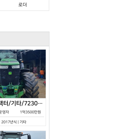
로더
존디어/트랙터/기타/7230R/2017년식
운영자
1억3500만원
| 2017년식 | 기타