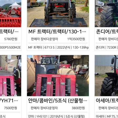
한국페라리트랙터/트랙터/기타/VELOCE-300PS500M2E/2022년식
MF 트랙터/트랙터/130-139hp/6713 S/2022년식
5780만원
판매자 장비다운영자
1억3500만원
판매자 장비다
0PS500M2E | 2022년식 | 기타
MF 트랙터 | 6713 S | 2022년식 | 130-139hp
존디어 | 7230R 
얀마/콤바인/7조식/YH7115/2021년식
얀마/콤바인/5조식 (산물형)/YH5101/2019년식
7500만원
판매자 장비다운영자
3800만원
판매자 장비다
 7조식
얀마 | YH5101 | 2019년식 | 5조식 (산물형)
아세아 | MF7S.1