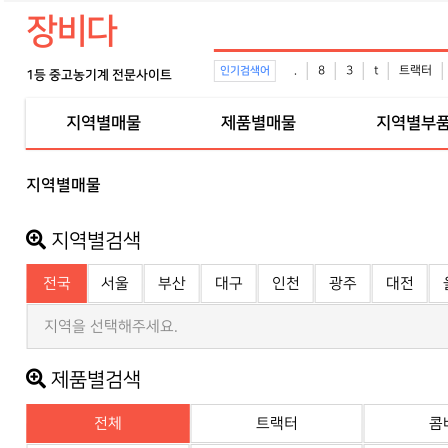
장비다
.
8
3
t
트랙터
인기검색어
1등 중고농기계 전문사이트
지역별매물
제품별매물
지역별부
지역별매물
지역별검색
전국
서울
부산
대구
인천
광주
대전
지역을 선택해주세요.
제품별검색
전체
트랙터
콤