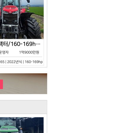
아세아/트랙터/160-169hp/MF7S.165/2023년식
운영자
1억9000만원
65 | 2022년식 | 160-169hp