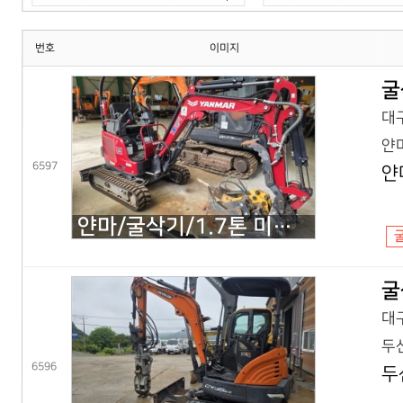
번호
이미지
굴
대구
얀마
6597
얀
얀마/굴삭기/1.7톤 미니굴삭기/VIO17(25년) 코,풀셋
굴
대구
두산
6596
두