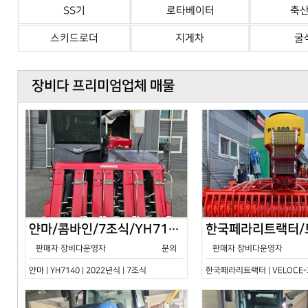
SS기
로타베이터
축
스키드로더
지게차
굴
장비다 프리미엄업체 매물
얀마/콤바인/7조식/YH7140/2024년식
판매자 장비다운영자
문의
판매자 장비다운영자
얀마 | YH7140 | 2022년식 | 7조식
한국페라리트랙터 | VELOCE-30