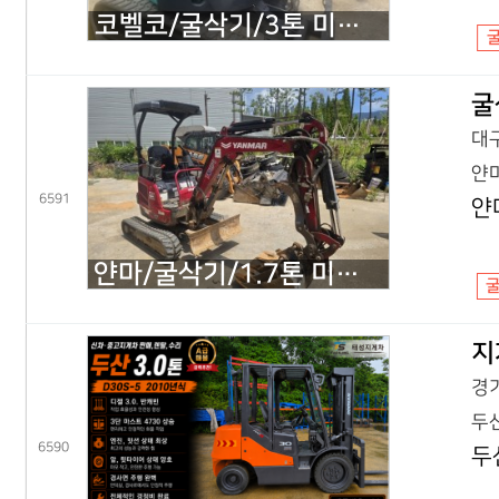
코벨코/굴삭기/3톤 미니굴삭기/SK30SR 코끼리/2018년식
굴
대구
얀마
6591
얀
얀마/굴삭기/1.7톤 미니굴삭기/VIO17 코끼리/2022년식
지
경기
두산
6590
두