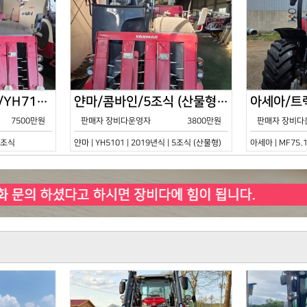
얀마/콤바인/7조식/YH7115/2021년식
얀마/콤바인/5조식 (산물형)/YH5101/2019년식
7500만원
판매자 장비다운영자
3800만원
판매자 장비다
 7조식
얀마 | YH5101 | 2019년식 | 5조식 (산물형)
아세아 | MF7S.1