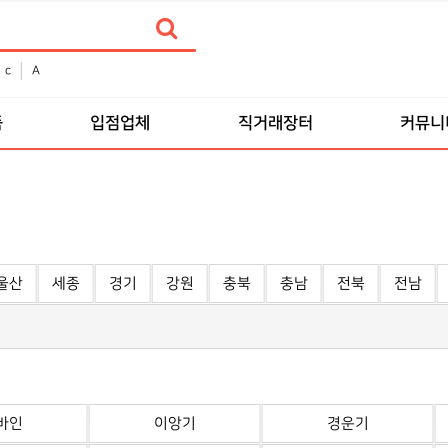
c
A
품
입점업체
직거래장터
커뮤니
울산
세종
경기
강원
충북
충남
전북
전남
바인
이앙기
경운기