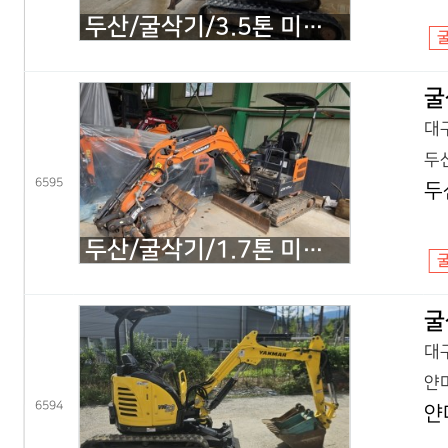
두산/굴삭기/3.5톤 미니굴삭기/DX35Z 회전집게/2019년식
굴
대구
두산
6595
두
두산/굴삭기/1.7톤 미니굴삭기/DX17Z 코끼리/2021년식
굴
대구
얀마
6594
얀