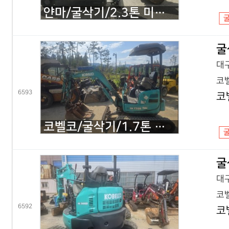
얀마/굴삭기/2.3톤 미니굴삭기/VIO23/2020년식
굴
대구
코벨
6593
코
코벨코/굴삭기/1.7톤 미니굴삭기/SK17 코끼리/2016년식
굴
대구
코벨
6592
코