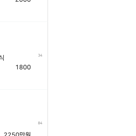
34
년식
1800
84
2250만원