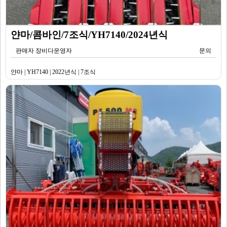
얀마/콤바인/7조식/YH7140/2024년식
판매자 장비다운영자
문의
얀마 | YH7140 | 2022년식 | 7조식