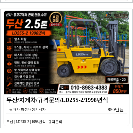
두산/지게차/규격문의/LD25S-2/1998년식
판매자 화성태성지게차
850만원
두산 | LD25S-2 | 1998년식 | 규격문의