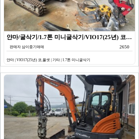
얀마/굴삭기/1.7톤 미니굴삭기/VIO17(25년) 코…
2650
판매자 삼이중기매매
얀마 | VIO17(25년) 코,풀셋 | 기타 | 1.7톤 미니굴삭기