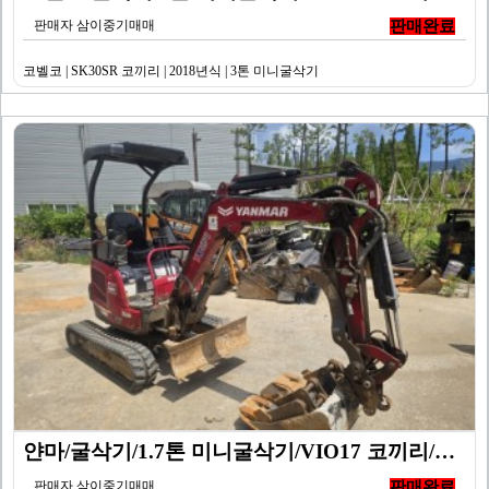
판매자 삼이중기매매
판매완료
코벨코 | SK30SR 코끼리 | 2018년식 | 3톤 미니굴삭기
얀마/굴삭기/1.7톤 미니굴삭기/VIO17 코끼리/20…
판매자 삼이중기매매
판매완료