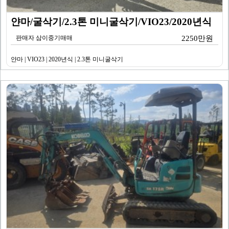
얀마/굴삭기/2.3톤 미니굴삭기/VIO23/2020년식
판매자 삼이중기매매
2250만원
얀마 | VIO23 | 2020년식 | 2.3톤 미니굴삭기