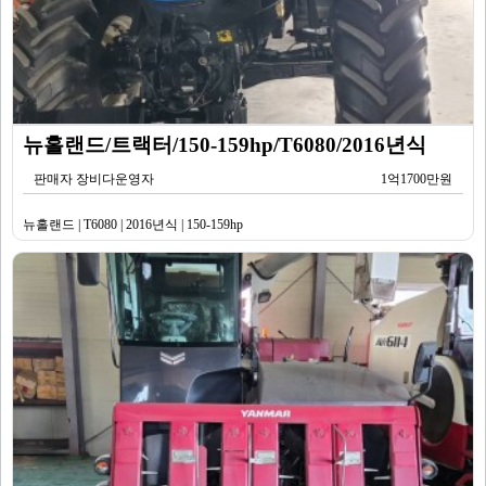
뉴홀랜드/트랙터/150-159hp/T6080/2016년식
판매자 장비다운영자
1억1700만원
뉴홀랜드 | T6080 | 2016년식 | 150-159hp