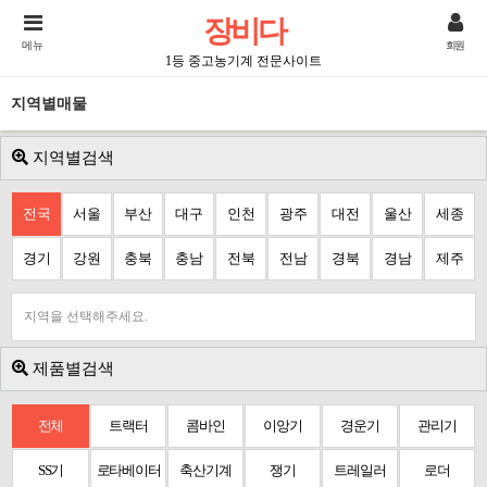
장비다
메뉴
회원
1등 중고농기계 전문사이트
지역별매물
지역별검색
전국
서울
부산
대구
인천
광주
대전
울산
세종
경기
강원
충북
충남
전북
전남
경북
경남
제주
지역을 선택해주세요.
제품별검색
전체
트랙터
콤바인
이앙기
경운기
관리기
SS기
로타베이터
축산기계
쟁기
트레일러
로더