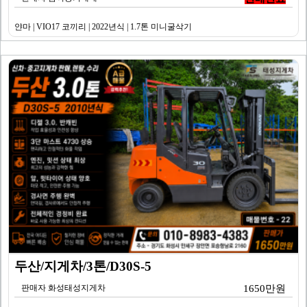
얀마 | VIO17 코끼리 | 2022년식 | 1.7톤 미니굴삭기
두산/지게차/3톤/D30S-5
판매자 화성태성지게차
1650만원