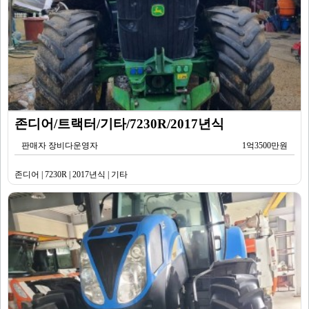
존디어/트랙터/기타/7230R/2017년식
판매자 장비다운영자
1억3500만원
존디어 | 7230R | 2017년식 | 기타