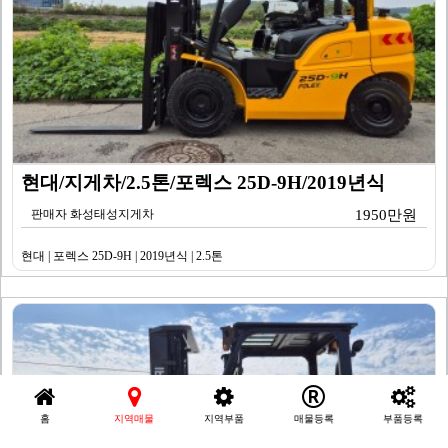
현대/지게차/2.5톤/포렉스 25D-9H/2019년식
판매자 화성태성지게차
1950만원
현대 | 포렉스 25D-9H | 2019년식 | 2.5톤
홈
지역매물
지역부품
매물등록
부품등록