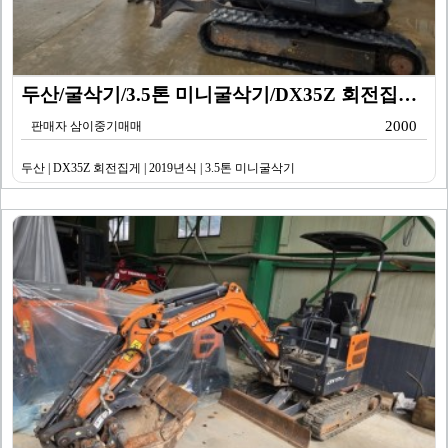
두산/굴삭기/3.5톤 미니굴삭기/DX35Z 회전집게/2…
2000
판매자 삼이중기매매
두산 | DX35Z 회전집게 | 2019년식 | 3.5톤 미니굴삭기