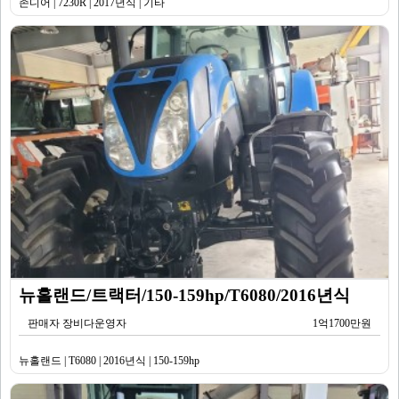
존디어 | 7230R | 2017년식 | 기타
뉴홀랜드/트랙터/150-159hp/T6080/2016년식
판매자 장비다운영자
1억1700만원
뉴홀랜드 | T6080 | 2016년식 | 150-159hp