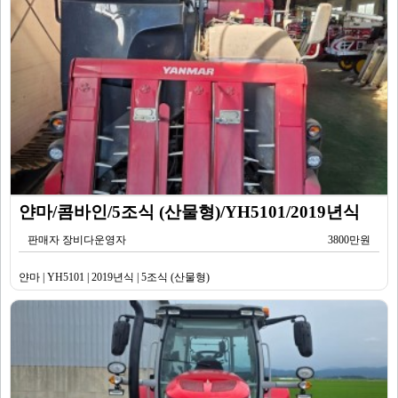
얀마/콤바인/5조식 (산물형)/YH5101/2019년식
판매자 장비다운영자
3800만원
얀마 | YH5101 | 2019년식 | 5조식 (산물형)