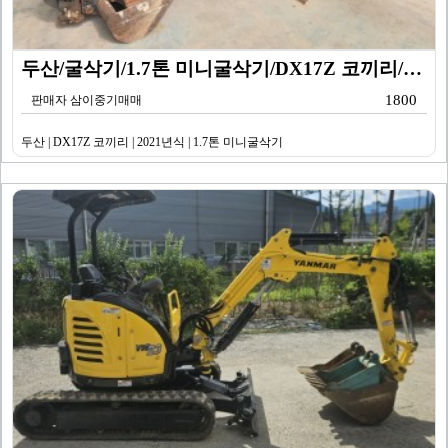
두산/굴삭기/1.7톤 미니굴삭기/DX17Z 코끼리/20…
1800
판매자 삼이중기매매
두산 | DX17Z 코끼리 | 2021년식 | 1.7톤 미니굴삭기