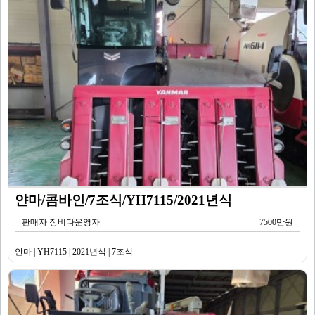
얀마/콤바인/7조식/YH7115/2021년식
판매자 장비다운영자
7500만원
얀마 | YH7115 | 2021년식 | 7조식