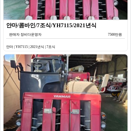
얀마/콤바인/7조식/YH7115/2021년식
판매자 장비다운영자
7500만원
얀마 | YH7115 | 2021년식 | 7조식