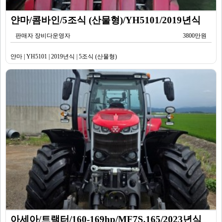
얀마/콤바인/5조식 (산물형)/YH5101/2019년식
판매자 장비다운영자
3800만원
얀마 | YH5101 | 2019년식 | 5조식 (산물형)
아세아/트랙터/160-169hp/MF7S.165/2023년식