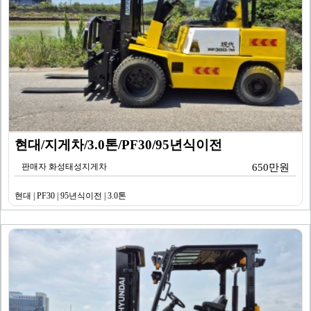
현대/지게차/3.0톤/PF30/95년식이전
판매자 화성태성지게차
650만원
현대 | PF30 | 95년식이전 | 3.0톤