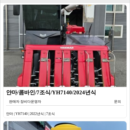
얀마/콤바인/7조식/YH7140/2024년식
판매자 장비다운영자
문의
얀마 | YH7140 | 2022년식 | 7조식