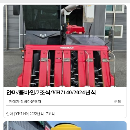
얀마/콤바인/7조식/YH7140/2024년식
판매자 장비다운영자
문의
얀마 | YH7140 | 2022년식 | 7조식