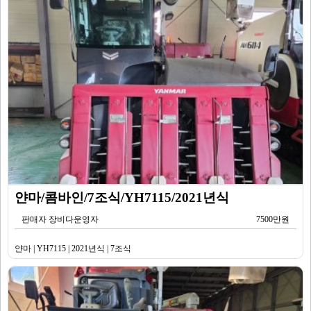
얀마/콤바인/7조식/YH7115/2021년식
판매자 장비다운영자
7500만원
얀마 | YH7115 | 2021년식 | 7조식