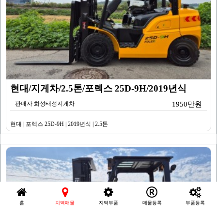
현대/지게차/2.5톤/포렉스 25D-9H/2019년식
판매자 화성태성지게차
1950만원
현대 | 포렉스 25D-9H | 2019년식 | 2.5톤
홈
지역매물
지역부품
매물등록
부품등록