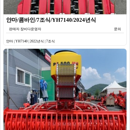
얀마/콤바인/7조식/YH7140/2024년식
판매자 장비다운영자
문의
얀마 | YH7140 | 2022년식 | 7조식