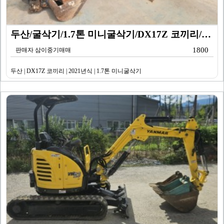
두산/굴삭기/1.7톤 미니굴삭기/DX17Z 코끼리/20…
1800
판매자 삼이중기매매
두산 | DX17Z 코끼리 | 2021년식 | 1.7톤 미니굴삭기