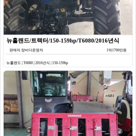
뉴홀랜드/트랙터/150-159hp/T6080/2016년식
판매자 장비다운영자
1억1700만원
뉴홀랜드 | T6080 | 2016년식 | 150-159hp