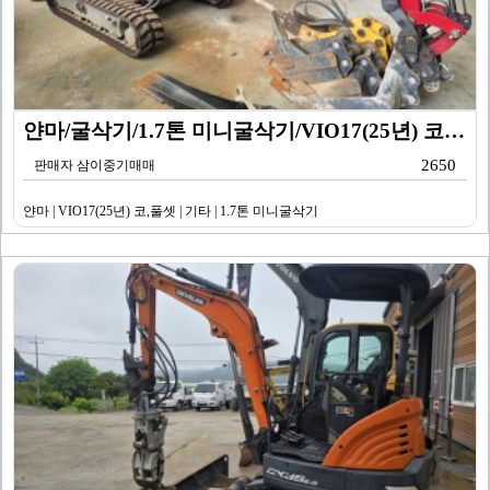
얀마/굴삭기/1.7톤 미니굴삭기/VIO17(25년) 코…
2650
판매자 삼이중기매매
얀마 | VIO17(25년) 코,풀셋 | 기타 | 1.7톤 미니굴삭기