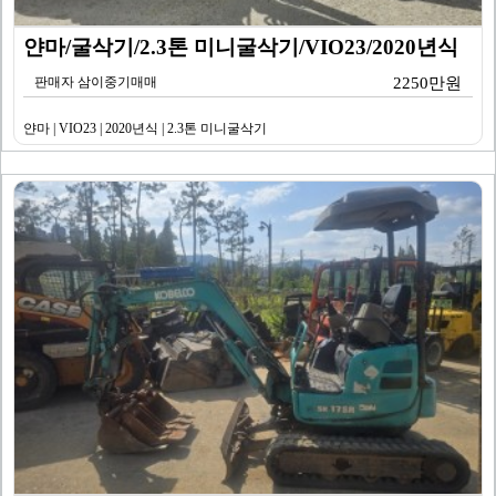
얀마/굴삭기/2.3톤 미니굴삭기/VIO23/2020년식
판매자 삼이중기매매
2250만원
얀마 | VIO23 | 2020년식 | 2.3톤 미니굴삭기