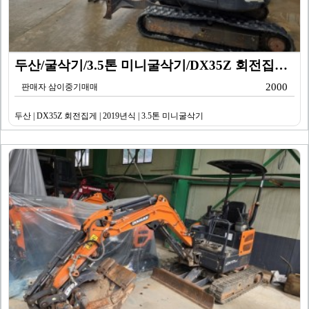
두산/굴삭기/3.5톤 미니굴삭기/DX35Z 회전집게/2…
2000
판매자 삼이중기매매
두산 | DX35Z 회전집게 | 2019년식 | 3.5톤 미니굴삭기