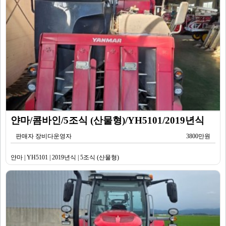
얀마/콤바인/5조식 (산물형)/YH5101/2019년식
판매자 장비다운영자
3800만원
얀마 | YH5101 | 2019년식 | 5조식 (산물형)