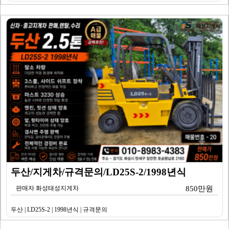
두산/지게차/규격문의/LD25S-2/1998년식
판매자 화성태성지게차
850만원
두산 | LD25S-2 | 1998년식 | 규격문의