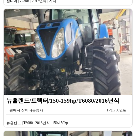
존디어 | 7230R | 2017년식 | 기타
뉴홀랜드/트랙터/150-159hp/T6080/2016년식
판매자 장비다운영자
1억1700만원
뉴홀랜드 | T6080 | 2016년식 | 150-159hp