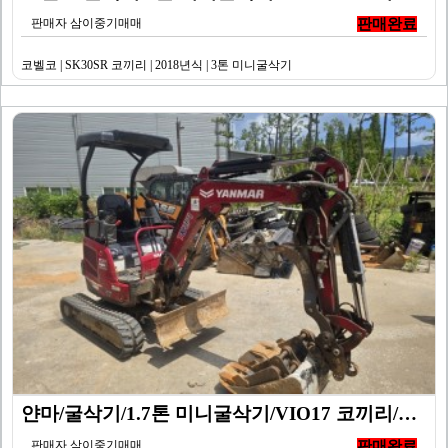
판매자 삼이중기매매
판매완료
코벨코 | SK30SR 코끼리 | 2018년식 | 3톤 미니굴삭기
얀마/굴삭기/1.7톤 미니굴삭기/VIO17 코끼리/20…
판매자 삼이중기매매
판매완료