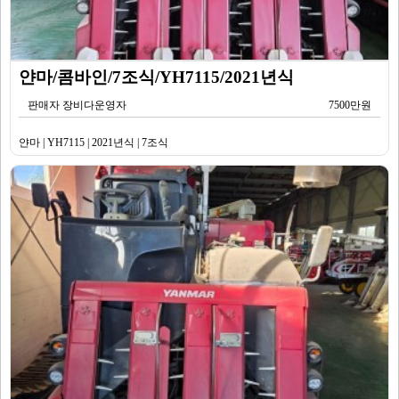
얀마/콤바인/7조식/YH7115/2021년식
판매자 장비다운영자
7500만원
얀마 | YH7115 | 2021년식 | 7조식