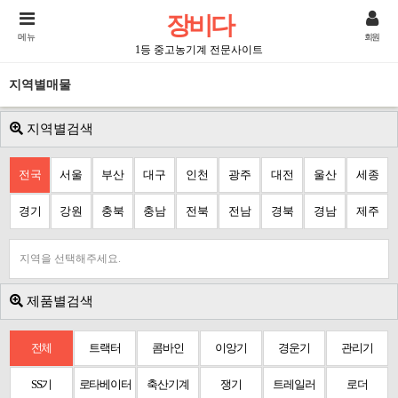
장비다
메뉴
회원
1등 중고농기계 전문사이트
지역별매물
지역별검색
전국
서울
부산
대구
인천
광주
대전
울산
세종
경기
강원
충북
충남
전북
전남
경북
경남
제주
지역을 선택해주세요.
제품별검색
전체
트랙터
콤바인
이앙기
경운기
관리기
SS기
로타베이터
축산기계
쟁기
트레일러
로더