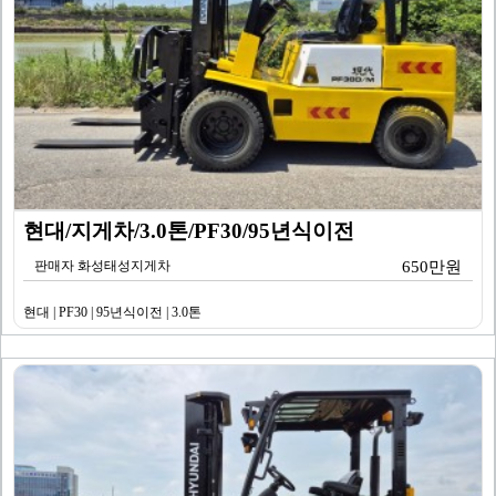
현대/지게차/3.0톤/PF30/95년식이전
판매자 화성태성지게차
650만원
현대 | PF30 | 95년식이전 | 3.0톤