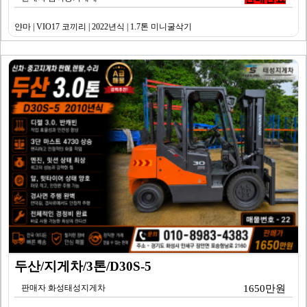
얀마 | VIO17 코끼리 | 2022년식 | 1.7톤 미니굴삭기
두산/지게차/3톤/D30S-5
판매자 화성태성지게차
1650만원