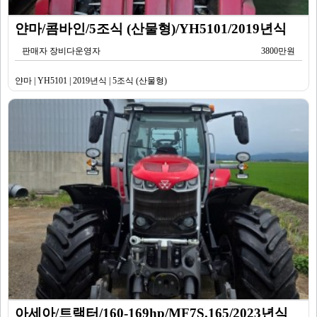
얀마/콤바인/5조식 (산물형)/YH5101/2019년식
판매자 장비다운영자
3800만원
얀마 | YH5101 | 2019년식 | 5조식 (산물형)
아세아/트랙터/160-169hp/MF7S.165/2023년식