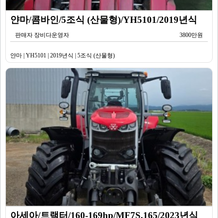
얀마/콤바인/5조식 (산물형)/YH5101/2019년식
판매자 장비다운영자
3800만원
얀마 | YH5101 | 2019년식 | 5조식 (산물형)
아세아/트랙터/160-169hp/MF7S.165/2023년식