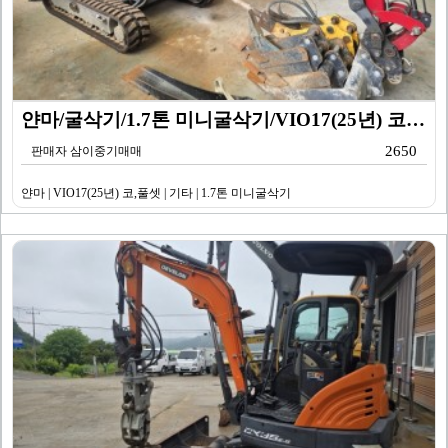
얀마/굴삭기/1.7톤 미니굴삭기/VIO17(25년) 코…
2650
판매자 삼이중기매매
얀마 | VIO17(25년) 코,풀셋 | 기타 | 1.7톤 미니굴삭기