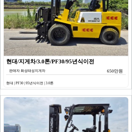
현대/지게차/3.0톤/PF30/95년식이전
판매자 화성태성지게차
650만원
현대 | PF30 | 95년식이전 | 3.0톤