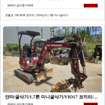
판매자 삼이중기매매
판매완료
코벨코 | SK30SR 코끼리 | 2018년식 | 3톤 미니굴삭기
얀마/굴삭기/1.7톤 미니굴삭기/VIO17 코끼리/20…
판매자 삼이중기매매
판매완료