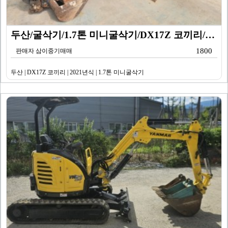
두산/굴삭기/1.7톤 미니굴삭기/DX17Z 코끼리/20…
1800
판매자 삼이중기매매
두산 | DX17Z 코끼리 | 2021년식 | 1.7톤 미니굴삭기