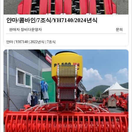
얀마/콤바인/7조식/YH7140/2024년식
판매자 장비다운영자
문의
얀마 | YH7140 | 2022년식 | 7조식