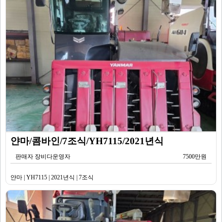
얀마/콤바인/7조식/YH7115/2021년식
판매자 장비다운영자
7500만원
얀마 | YH7115 | 2021년식 | 7조식