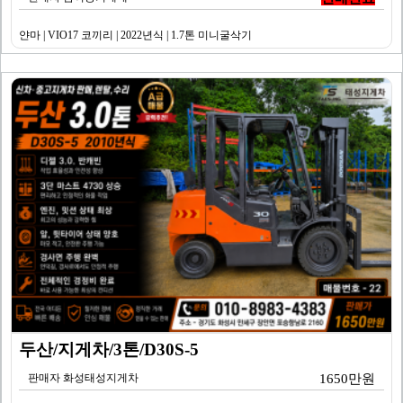
얀마 | VIO17 코끼리 | 2022년식 | 1.7톤 미니굴삭기
두산/지게차/3톤/D30S-5
판매자 화성태성지게차
1650만원