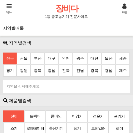
장비다
메뉴
회원
1등 중고농기계 전문사이트
지역별매물
지역별검색
전국
서울
부산
대구
인천
광주
대전
울산
세종
경기
강원
충북
충남
전북
전남
경북
경남
제주
지역을 선택해주세요.
제품별검색
전체
트랙터
콤바인
이앙기
경운기
관리기
SS기
로타베이터
축산기계
쟁기
트레일러
로더