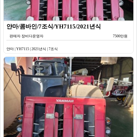
얀마/콤바인/7조식/YH7115/2021년식
판매자 장비다운영자
7500만원
얀마 | YH7115 | 2021년식 | 7조식