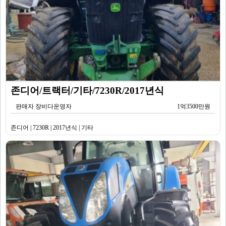
존디어/트랙터/기타/7230R/2017년식
판매자 장비다운영자
1억3500만원
존디어 | 7230R | 2017년식 | 기타