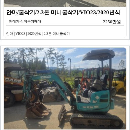
얀마/굴삭기/2.3톤 미니굴삭기/VIO23/2020년식
판매자 삼이중기매매
2250만원
얀마 | VIO23 | 2020년식 | 2.3톤 미니굴삭기