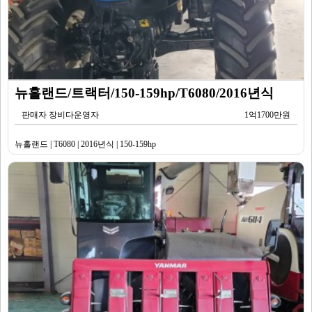
뉴홀랜드/트랙터/150-159hp/T6080/2016년식
판매자 장비다운영자
1억1700만원
뉴홀랜드 | T6080 | 2016년식 | 150-159hp