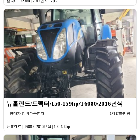
존디어 | 7230R | 2017년식 | 기타
뉴홀랜드/트랙터/150-159hp/T6080/2016년식
판매자 장비다운영자
1억1700만원
뉴홀랜드 | T6080 | 2016년식 | 150-159hp