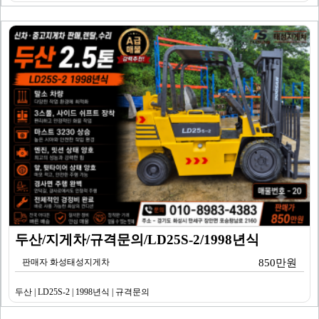
두산/지게차/규격문의/LD25S-2/1998년식
판매자 화성태성지게차
850만원
두산 | LD25S-2 | 1998년식 | 규격문의