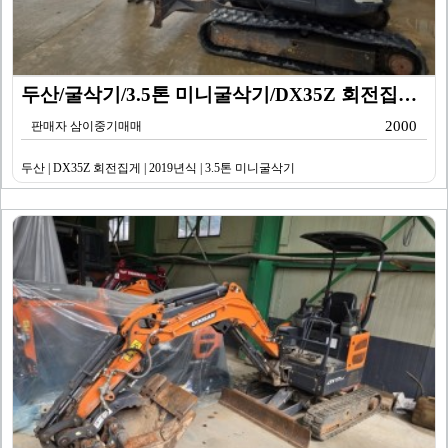
두산/굴삭기/3.5톤 미니굴삭기/DX35Z 회전집게/2…
2000
판매자 삼이중기매매
두산 | DX35Z 회전집게 | 2019년식 | 3.5톤 미니굴삭기