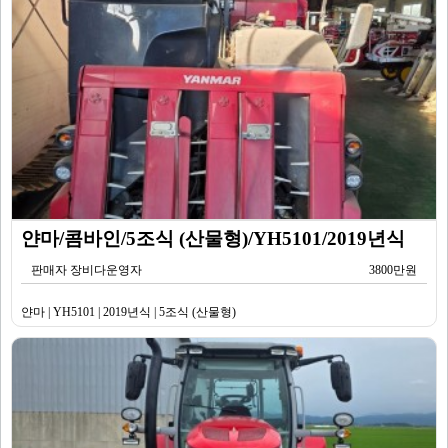
얀마/콤바인/5조식 (산물형)/YH5101/2019년식
판매자 장비다운영자
3800만원
얀마 | YH5101 | 2019년식 | 5조식 (산물형)