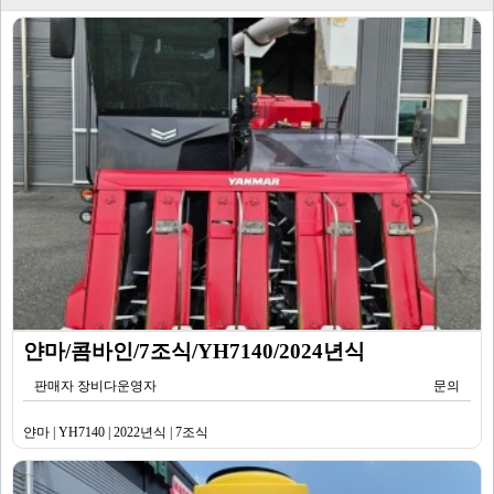
얀마/콤바인/7조식/YH7140/2024년식
판매자 장비다운영자
문의
얀마 | YH7140 | 2022년식 | 7조식