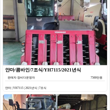
얀마/콤바인/7조식/YH7115/2021년식
판매자 장비다운영자
7500만원
얀마 | YH7115 | 2021년식 | 7조식