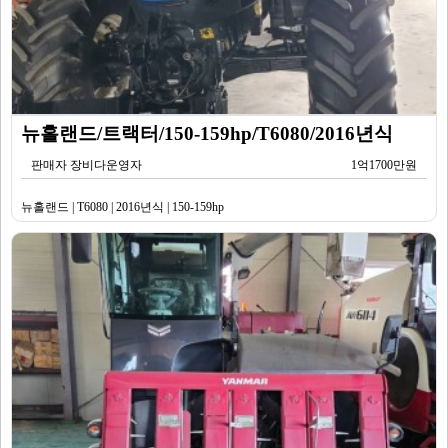
뉴홀랜드/트랙터/150-159hp/T6080/2016년식
판매자 장비다운영자
1억1700만원
뉴홀랜드 | T6080 | 2016년식 | 150-159hp