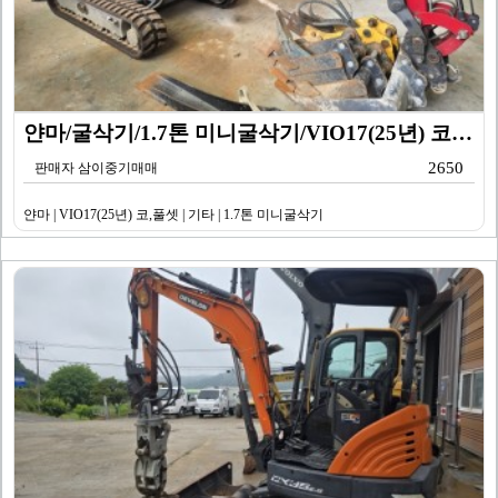
얀마/굴삭기/1.7톤 미니굴삭기/VIO17(25년) 코…
2650
판매자 삼이중기매매
얀마 | VIO17(25년) 코,풀셋 | 기타 | 1.7톤 미니굴삭기