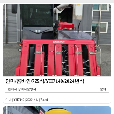
얀마/콤바인/7조식/YH7140/2024년식
판매자 장비다운영자
문의
얀마 | YH7140 | 2022년식 | 7조식