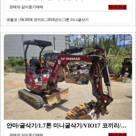
판매자 삼이중기매매
판매완료
코벨코 | SK30SR 코끼리 | 2018년식 | 3톤 미니굴삭기
얀마/굴삭기/1.7톤 미니굴삭기/VIO17 코끼리/20…
판매자 삼이중기매매
판매완료