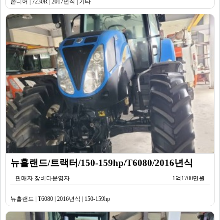
존디어 | 7230R | 2017년식 | 기타
뉴홀랜드/트랙터/150-159hp/T6080/2016년식
판매자 장비다운영자
1억1700만원
뉴홀랜드 | T6080 | 2016년식 | 150-159hp