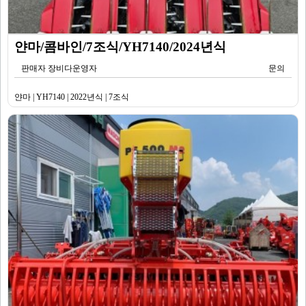
얀마/콤바인/7조식/YH7140/2024년식
판매자 장비다운영자
문의
얀마 | YH7140 | 2022년식 | 7조식