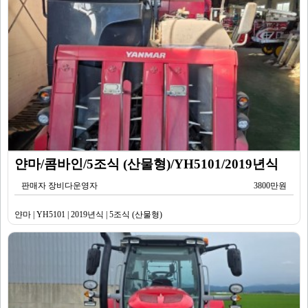
얀마/콤바인/5조식 (산물형)/YH5101/2019년식
판매자 장비다운영자
3800만원
얀마 | YH5101 | 2019년식 | 5조식 (산물형)