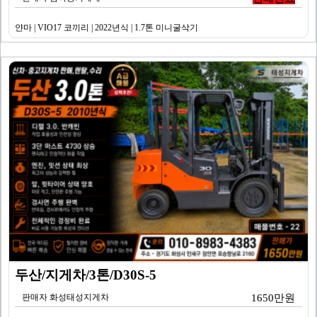
얀마 | VIO17 코끼리 | 2022년식 | 1.7톤 미니굴삭기
두산/지게차/3톤/D30S-5
판매자 화성태성지게차
1650만원