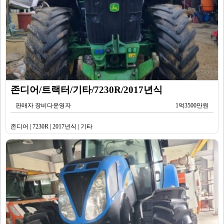
존디어/트랙터/기타/7230R/2017년식
판매자 장비다운영자
1억3500만원
존디어 | 7230R | 2017년식 | 기타