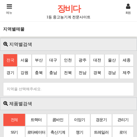
장비다
메뉴
회원
1등 중고농기계 전문사이트
지역별매물
지역별검색
전국
서울
부산
대구
인천
광주
대전
울산
세종
경기
강원
충북
충남
전북
전남
경북
경남
제주
지역을 선택해주세요.
제품별검색
전체
트랙터
콤바인
이앙기
경운기
관리기
SS기
로타베이터
축산기계
쟁기
트레일러
로더