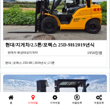
현대/지게차/2.5톤/포렉스 25D-9H/2019년식
판매자 화성태성지게차
1950만원
현대 | 포렉스 25D-9H | 2019년식 | 2.5톤
홈
지역매물
지역부품
매물등록
부품등록