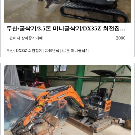
두산/굴삭기/3.5톤 미니굴삭기/DX35Z 회전집게/2…
2000
판매자 삼이중기매매
두산 | DX35Z 회전집게 | 2019년식 | 3.5톤 미니굴삭기