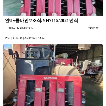
얀마/콤바인/7조식/YH7115/2021년식
판매자 장비다운영자
7500만원
얀마 | YH7115 | 2021년식 | 7조식