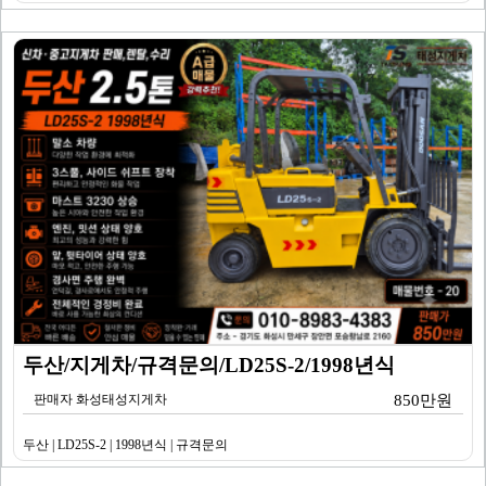
두산/지게차/규격문의/LD25S-2/1998년식
판매자 화성태성지게차
850만원
두산 | LD25S-2 | 1998년식 | 규격문의