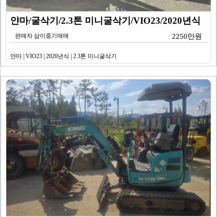
얀마/굴삭기/2.3톤 미니굴삭기/VIO23/2020년식
판매자 삼이중기매매
2250만원
얀마 | VIO23 | 2020년식 | 2.3톤 미니굴삭기