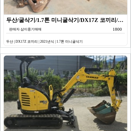
두산/굴삭기/1.7톤 미니굴삭기/DX17Z 코끼리/20…
1800
판매자 삼이중기매매
두산 | DX17Z 코끼리 | 2021년식 | 1.7톤 미니굴삭기