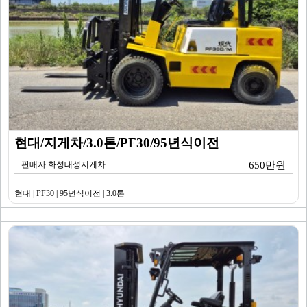
현대/지게차/3.0톤/PF30/95년식이전
판매자 화성태성지게차
650만원
현대 | PF30 | 95년식이전 | 3.0톤