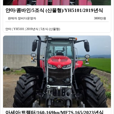
얀마/콤바인/5조식 (산물형)/YH5101/2019년식
판매자 장비다운영자
3800만원
얀마 | YH5101 | 2019년식 | 5조식 (산물형)
아세아/트랙터/160-169hp/MF7S.165/2023년식