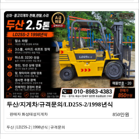
두산/지게차/규격문의/LD25S-2/1998년식
판매자 화성태성지게차
850만원
두산 | LD25S-2 | 1998년식 | 규격문의