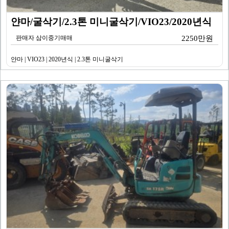
얀마/굴삭기/2.3톤 미니굴삭기/VIO23/2020년식
판매자 삼이중기매매
2250만원
얀마 | VIO23 | 2020년식 | 2.3톤 미니굴삭기