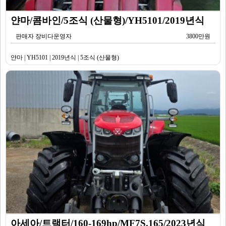
얀마/콤바인/5조식 (산물형)/YH5101/2019년식
판매자 장비다운영자
3800만원
얀마 | YH5101 | 2019년식 | 5조식 (산물형)
아세아/트랙터/160-169hp/MF7S.165/2023년식