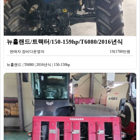
뉴홀랜드/트랙터/150-159hp/T6080/2016년식
판매자 장비다운영자
1억1700만원
뉴홀랜드 | T6080 | 2016년식 | 150-159hp