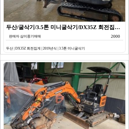
두산/굴삭기/3.5톤 미니굴삭기/DX35Z 회전집게/2…
2000
판매자 삼이중기매매
두산 | DX35Z 회전집게 | 2019년식 | 3.5톤 미니굴삭기