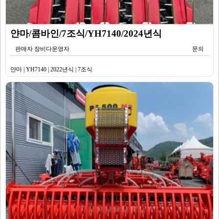
얀마/콤바인/7조식/YH7140/2024년식
판매자 장비다운영자
문의
얀마 | YH7140 | 2022년식 | 7조식