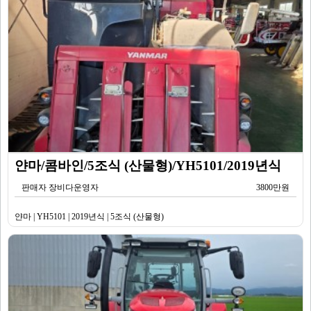
얀마/콤바인/5조식 (산물형)/YH5101/2019년식
판매자 장비다운영자
3800만원
얀마 | YH5101 | 2019년식 | 5조식 (산물형)