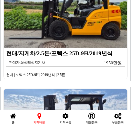
현대/지게차/2.5톤/포렉스 25D-9H/2019년식
판매자 화성태성지게차
1950만원
현대 | 포렉스 25D-9H | 2019년식 | 2.5톤
홈
지역매물
지역부품
매물등록
부품등록