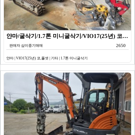
얀마/굴삭기/1.7톤 미니굴삭기/VIO17(25년) 코…
2650
판매자 삼이중기매매
얀마 | VIO17(25년) 코,풀셋 | 기타 | 1.7톤 미니굴삭기