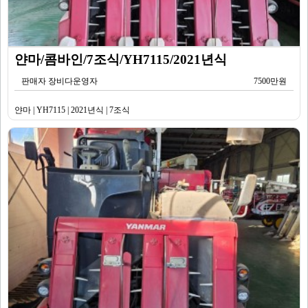
얀마/콤바인/7조식/YH7115/2021년식
판매자 장비다운영자
7500만원
얀마 | YH7115 | 2021년식 | 7조식