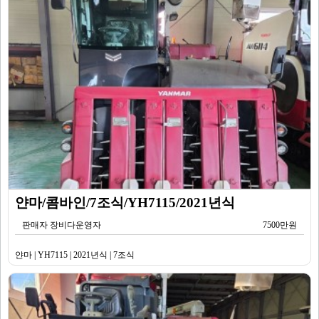
얀마/콤바인/7조식/YH7115/2021년식
판매자 장비다운영자
7500만원
얀마 | YH7115 | 2021년식 | 7조식