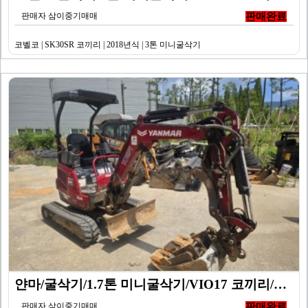
판매자 삼이중기매매
판매완료
코벨코 | SK30SR 코끼리 | 2018년식 | 3톤 미니굴삭기
얀마/굴삭기/1.7톤 미니굴삭기/VIO17 코끼리/20…
판매자 삼이중기매매
판매완료