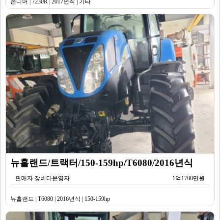
존디어 | 7230R | 2017년식 | 기타
뉴홀랜드/트랙터/150-159hp/T6080/2016년식
판매자 장비다운영자
1억1700만원
뉴홀랜드 | T6080 | 2016년식 | 150-159hp