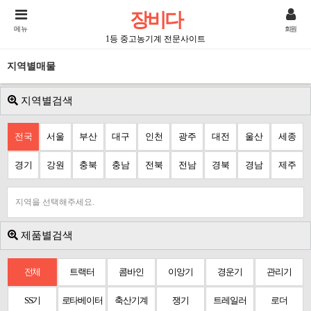
장비다
메뉴
회원
1등 중고농기계 전문사이트
지역별매물
지역별검색
전국
서울
부산
대구
인천
광주
대전
울산
세종
경기
강원
충북
충남
전북
전남
경북
경남
제주
지역을 선택해주세요.
제품별검색
전체
트랙터
콤바인
이앙기
경운기
관리기
SS기
로타베이터
축산기계
쟁기
트레일러
로더