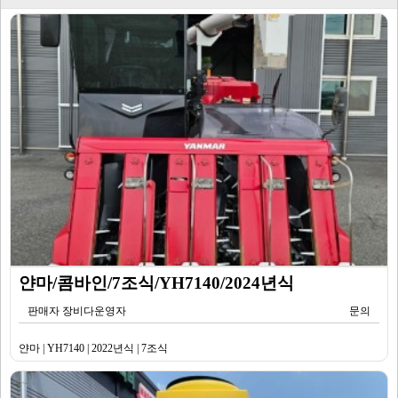
얀마/콤바인/7조식/YH7140/2024년식
판매자 장비다운영자
문의
얀마 | YH7140 | 2022년식 | 7조식