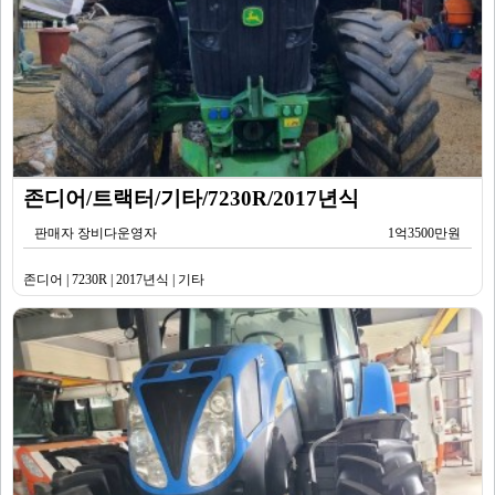
존디어/트랙터/기타/7230R/2017년식
판매자 장비다운영자
1억3500만원
존디어 | 7230R | 2017년식 | 기타