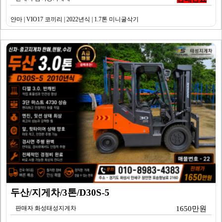
얀마 | VIO17 코끼리 | 2022년식 | 1.7톤 미니굴삭기
두산/지게차/3톤/D30S-5
판매자 화성태성지게차
1650만원