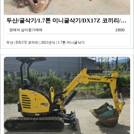
두산/굴삭기/1.7톤 미니굴삭기/DX17Z 코끼리/20…
1800
판매자 삼이중기매매
두산 | DX17Z 코끼리 | 2021년식 | 1.7톤 미니굴삭기