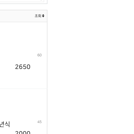
조회
60
2650
45
9년식
2000