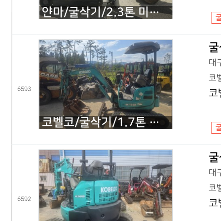
얀마/굴삭기/2.3톤 미니굴삭기/VIO23/2020년식
굴
대구
코벨
6593
코
코벨코/굴삭기/1.7톤 미니굴삭기/SK17 코끼리/2016년식
굴
대구
코벨
6592
코