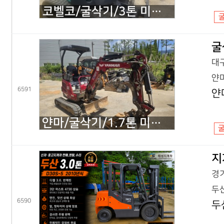
코벨코/굴삭기/3톤 미니굴삭기/SK30SR 코끼리/2018년식
굴
대구
얀마
6591
얀
얀마/굴삭기/1.7톤 미니굴삭기/VIO17 코끼리/2022년식
지
경기
두산
6590
두