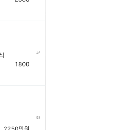
46
년식
1800
98
2250만원