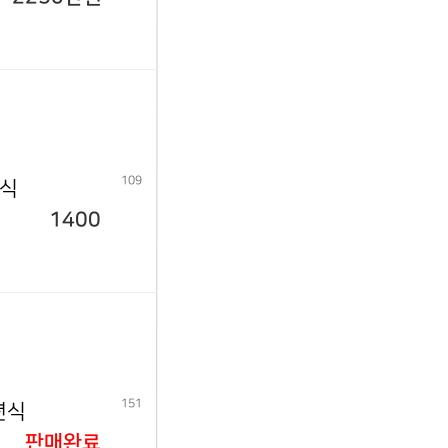
109
년식
1400
151
년식
판매완료