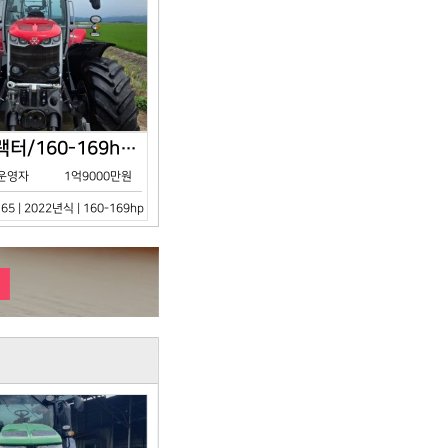
아세아/트랙터/160-169hp/MF7S.165/2023년식
운영자
1억9000만원
65 | 2022년식 | 160-169hp