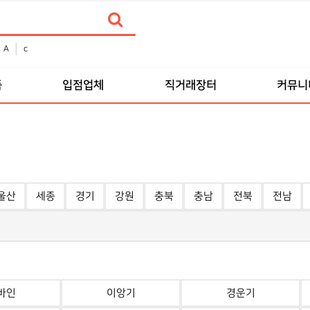
A
c
품
입점업체
직거래장터
커뮤니
울산
세종
경기
강원
충북
충남
전북
전남
바인
이앙기
경운기