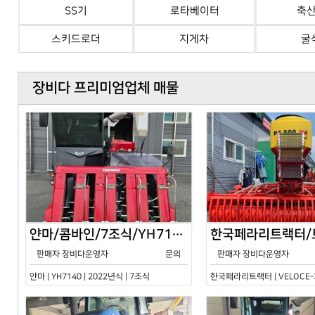
SS기
로타베이터
축
스키드로더
지게차
굴
장비다 프리미엄업체 매물
얀마/콤바인/7조식/YH7140/2024년식
판매자 장비다운영자
문의
판매자 장비다운영자
얀마 | YH7140 | 2022년식 | 7조식
한국페라리트랙터 | VELOCE-30