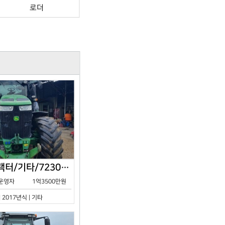
로더
존디어/트랙터/기타/7230R/2017년식
운영자
1억3500만원
| 2017년식 | 기타