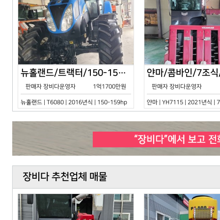
뉴홀랜드/트랙터/150-159hp/T6080/2016년식
판매자 장비다운영자
1억1700만원
판매자 장비다운영자
뉴홀랜드 | T6080 | 2016년식 | 150-159hp
얀마 | YH7115 | 2021년식 |
장비다 추천업체 매물