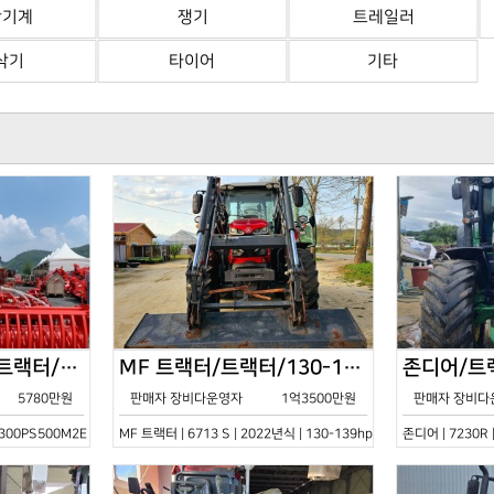
산기계
쟁기
트레일러
삭기
타이어
기타
한국페라리트랙터/트랙터/기타/VELOCE-300PS500M2E/2022년식
MF 트랙터/트랙터/130-139hp/6713 S/2022년식
5780만원
판매자 장비다운영자
1억3500만원
판매자 장비다
0PS500M2E | 2022년식 | 기타
MF 트랙터 | 6713 S | 2022년식 | 130-139hp
존디어 | 7230R 