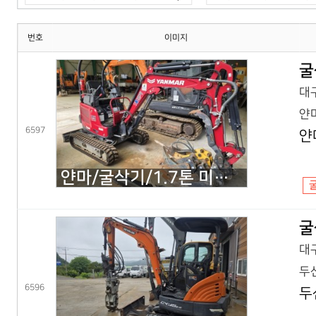
번호
이미지
굴
대구
얀마
6597
얀
얀마/굴삭기/1.7톤 미니굴삭기/VIO17(25년) 코,풀셋
굴
대구
두산
6596
두