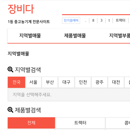
장비다
.
8
3
t
트랙터
인기검색어
1등 중고농기계 전문사이트
지역별매물
제품별매물
지역별부
지역별매물
지역별검색
전국
서울
부산
대구
인천
광주
대전
지역을 선택해주세요.
제품별검색
전체
트랙터
콤