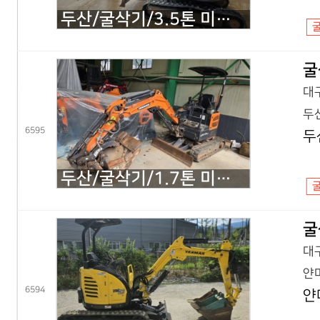
두산/굴삭기/3.5톤 미니굴삭기/DX35Z 회전집게/2019년식
굴
대구
두산
6595
두
두산/굴삭기/1.7톤 미니굴삭기/DX17Z 코끼리/2021년식
굴
대구
얀마
6594
얀