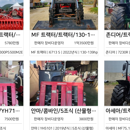
한국페라리트랙터/트랙터/기타/VELOCE-300PS500M2E/2022년식
MF 트랙터/트랙터/130-139hp/6713 S/2022년식
5780만원
판매자 장비다운영자
1억3500만원
판매자 장비다
0PS500M2E | 2022년식 | 기타
MF 트랙터 | 6713 S | 2022년식 | 130-139hp
존디어 | 7230R 
얀마/콤바인/7조식/YH7115/2021년식
얀마/콤바인/5조식 (산물형)/YH5101/2019년식
7500만원
판매자 장비다운영자
3800만원
판매자 장비다
 7조식
얀마 | YH5101 | 2019년식 | 5조식 (산물형)
아세아 | MF7S.1