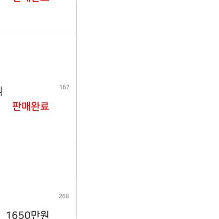
167
식
판매완료
268
1650만원