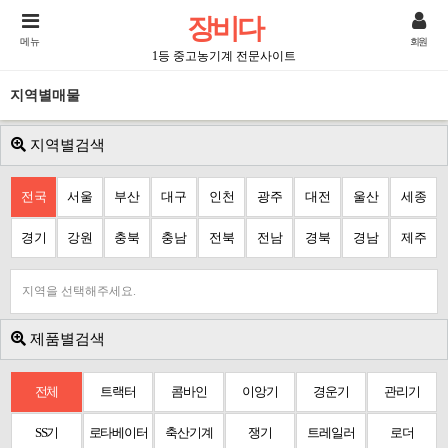
장비다
메뉴
회원
1등 중고농기계 전문사이트
지역별매물
지역별검색
전국
서울
부산
대구
인천
광주
대전
울산
세종
경기
강원
충북
충남
전북
전남
경북
경남
제주
지역을 선택해주세요.
제품별검색
전체
트랙터
콤바인
이앙기
경운기
관리기
SS기
로타베이터
축산기계
쟁기
트레일러
로더