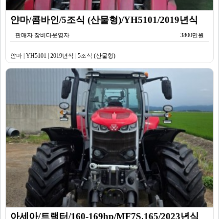
얀마/콤바인/5조식 (산물형)/YH5101/2019년식
판매자 장비다운영자
3800만원
얀마 | YH5101 | 2019년식 | 5조식 (산물형)
아세아/트랙터/160-169hp/MF7S.165/2023년식