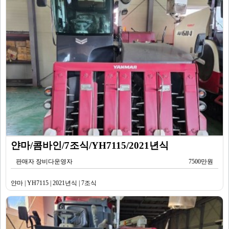
얀마/콤바인/7조식/YH7115/2021년식
판매자 장비다운영자
7500만원
얀마 | YH7115 | 2021년식 | 7조식