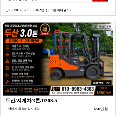
얀마 | VIO17 코끼리 | 2022년식 | 1.7톤 미니굴삭기
두산/지게차/3톤/D30S-5
판매자 화성태성지게차
1650만원