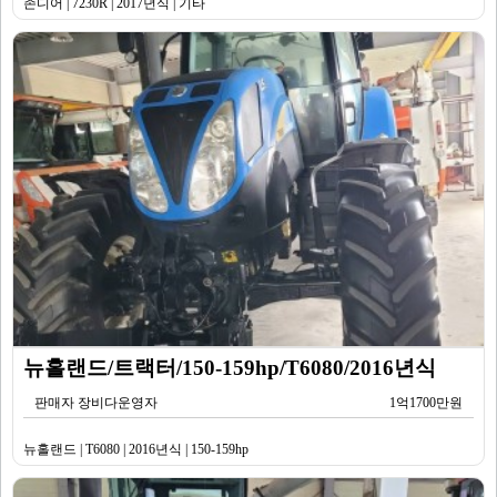
존디어 | 7230R | 2017년식 | 기타
뉴홀랜드/트랙터/150-159hp/T6080/2016년식
판매자 장비다운영자
1억1700만원
뉴홀랜드 | T6080 | 2016년식 | 150-159hp