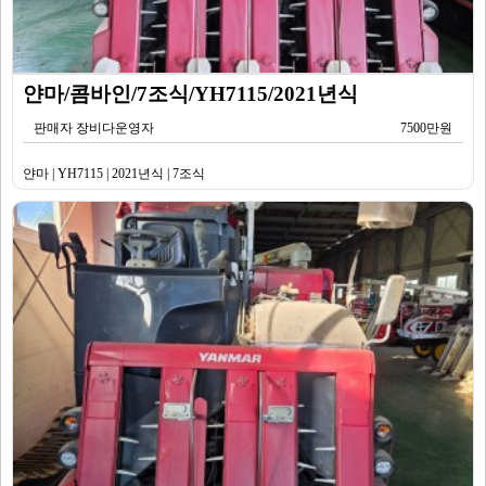
얀마/콤바인/7조식/YH7115/2021년식
판매자 장비다운영자
7500만원
얀마 | YH7115 | 2021년식 | 7조식