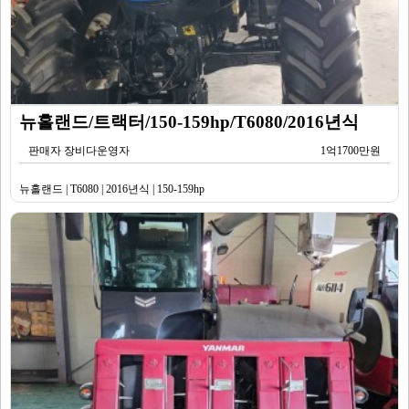
뉴홀랜드/트랙터/150-159hp/T6080/2016년식
판매자 장비다운영자
1억1700만원
뉴홀랜드 | T6080 | 2016년식 | 150-159hp