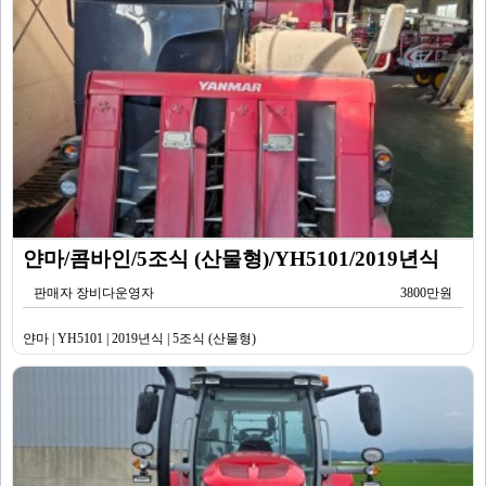
얀마/콤바인/5조식 (산물형)/YH5101/2019년식
판매자 장비다운영자
3800만원
얀마 | YH5101 | 2019년식 | 5조식 (산물형)