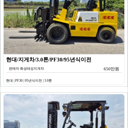
현대/지게차/3.0톤/PF30/95년식이전
판매자 화성태성지게차
650만원
현대 | PF30 | 95년식이전 | 3.0톤