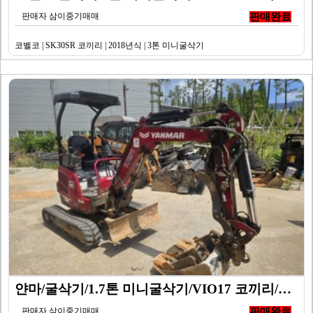
판매자 삼이중기매매
판매완료
코벨코 | SK30SR 코끼리 | 2018년식 | 3톤 미니굴삭기
얀마/굴삭기/1.7톤 미니굴삭기/VIO17 코끼리/20…
판매자 삼이중기매매
판매완료