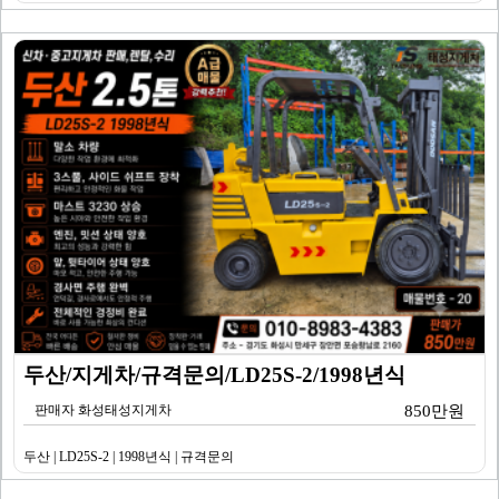
두산/지게차/규격문의/LD25S-2/1998년식
판매자 화성태성지게차
850만원
두산 | LD25S-2 | 1998년식 | 규격문의