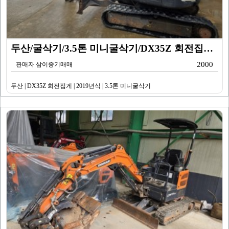
두산/굴삭기/3.5톤 미니굴삭기/DX35Z 회전집게/2…
2000
판매자 삼이중기매매
두산 | DX35Z 회전집게 | 2019년식 | 3.5톤 미니굴삭기