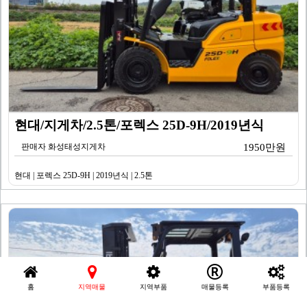
현대/지게차/2.5톤/포렉스 25D-9H/2019년식
판매자 화성태성지게차
1950만원
현대 | 포렉스 25D-9H | 2019년식 | 2.5톤
홈
지역매물
지역부품
매물등록
부품등록