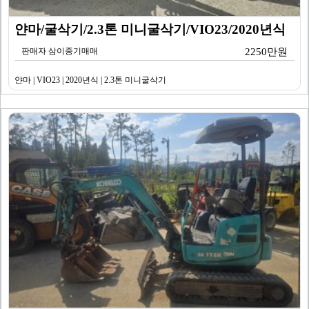
얀마/굴삭기/2.3톤 미니굴삭기/VIO23/2020년식
판매자 삼이중기매매
2250만원
얀마 | VIO23 | 2020년식 | 2.3톤 미니굴삭기