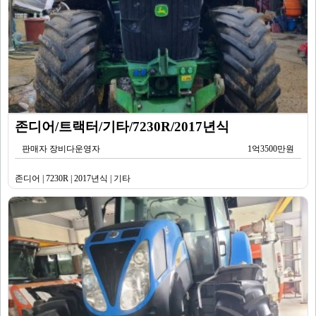
존디어/트랙터/기타/7230R/2017년식
판매자 장비다운영자
1억3500만원
존디어 | 7230R | 2017년식 | 기타