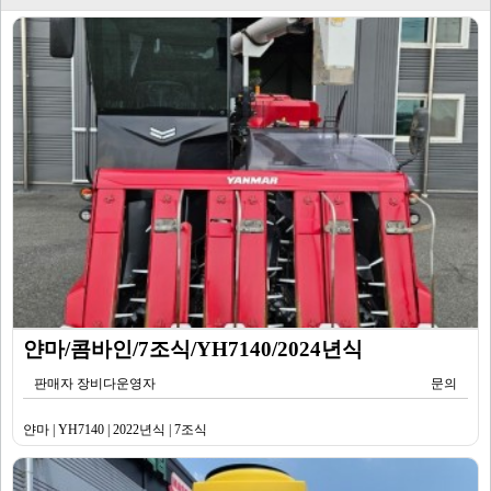
얀마/콤바인/7조식/YH7140/2024년식
판매자 장비다운영자
문의
얀마 | YH7140 | 2022년식 | 7조식