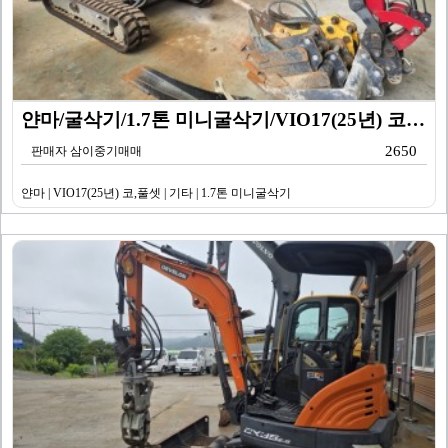
얀마/굴삭기/1.7톤 미니굴삭기/VIO17(25년) 코…
2650
판매자 삼이중기매매
얀마 | VIO17(25년) 코,풀셋 | 기타 | 1.7톤 미니굴삭기