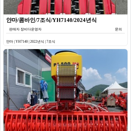
얀마/콤바인/7조식/YH7140/2024년식
판매자 장비다운영자
문의
얀마 | YH7140 | 2022년식 | 7조식