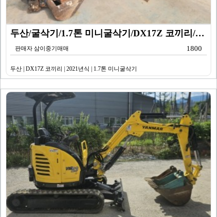
두산/굴삭기/1.7톤 미니굴삭기/DX17Z 코끼리/20…
1800
판매자 삼이중기매매
두산 | DX17Z 코끼리 | 2021년식 | 1.7톤 미니굴삭기