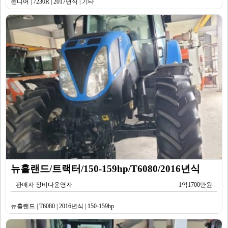
존디어 | 7230R | 2017년식 | 기타
뉴홀랜드/트랙터/150-159hp/T6080/2016년식
판매자 장비다운영자
1억1700만원
뉴홀랜드 | T6080 | 2016년식 | 150-159hp