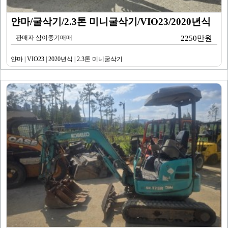
얀마/굴삭기/2.3톤 미니굴삭기/VIO23/2020년식
판매자 삼이중기매매
2250만원
얀마 | VIO23 | 2020년식 | 2.3톤 미니굴삭기