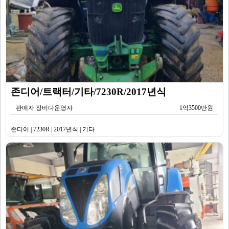
존디어/트랙터/기타/7230R/2017년식
판매자 장비다운영자
1억3500만원
존디어 | 7230R | 2017년식 | 기타