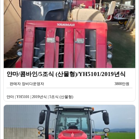
얀마/콤바인/5조식 (산물형)/YH5101/2019년식
판매자 장비다운영자
3800만원
얀마 | YH5101 | 2019년식 | 5조식 (산물형)