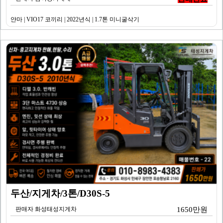
얀마 | VIO17 코끼리 | 2022년식 | 1.7톤 미니굴삭기
두산/지게차/3톤/D30S-5
판매자 화성태성지게차
1650만원