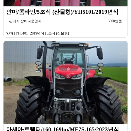
얀마/콤바인/5조식 (산물형)/YH5101/2019년식
판매자 장비다운영자
3800만원
얀마 | YH5101 | 2019년식 | 5조식 (산물형)
아세아/트랙터/160-169hp/MF7S.165/2023년식