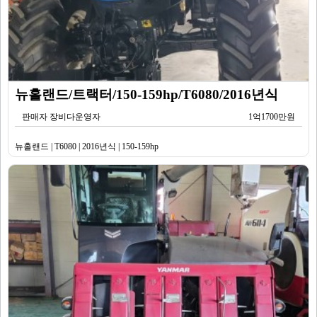
뉴홀랜드/트랙터/150-159hp/T6080/2016년식
판매자 장비다운영자
1억1700만원
뉴홀랜드 | T6080 | 2016년식 | 150-159hp