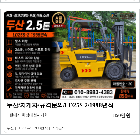
두산/지게차/규격문의/LD25S-2/1998년식
판매자 화성태성지게차
850만원
두산 | LD25S-2 | 1998년식 | 규격문의