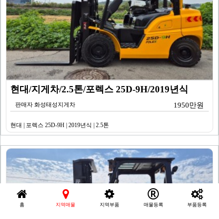
현대/지게차/2.5톤/포렉스 25D-9H/2019년식
판매자 화성태성지게차
1950만원
현대 | 포렉스 25D-9H | 2019년식 | 2.5톤
홈
지역매물
지역부품
매물등록
부품등록