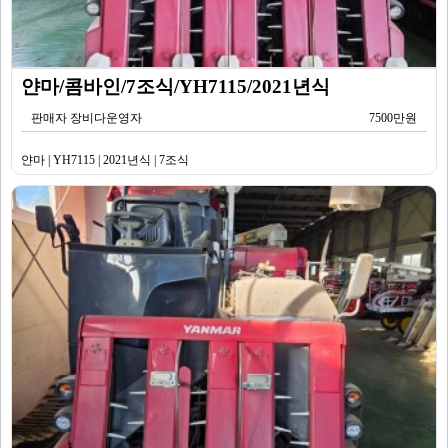
얀마/콤바인/7조식/YH7115/2021년식
판매자 장비다운영자
7500만원
얀마 | YH7115 | 2021년식 | 7조식