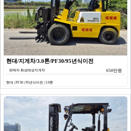
현대/지게차/3.0톤/PF30/95년식이전
판매자 화성태성지게차
650만원
현대 | PF30 | 95년식이전 | 3.0톤