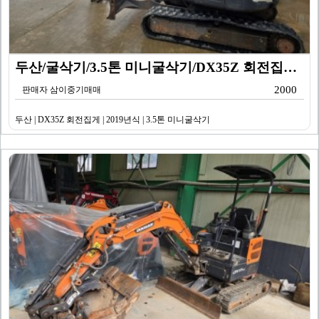
두산/굴삭기/3.5톤 미니굴삭기/DX35Z 회전집게/2…
2000
판매자 삼이중기매매
두산 | DX35Z 회전집게 | 2019년식 | 3.5톤 미니굴삭기