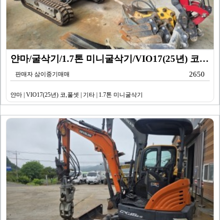
얀마/굴삭기/1.7톤 미니굴삭기/VIO17(25년) 코…
2650
판매자 삼이중기매매
얀마 | VIO17(25년) 코,풀셋 | 기타 | 1.7톤 미니굴삭기