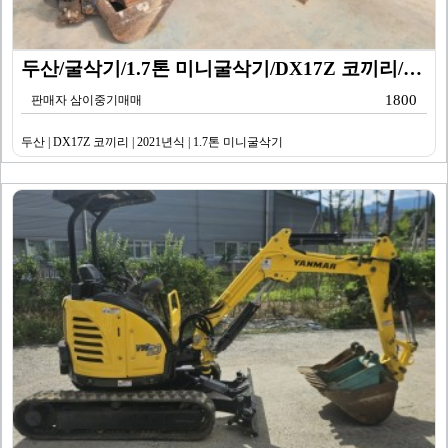
두산/굴삭기/1.7톤 미니굴삭기/DX17Z 코끼리/20…
1800
판매자 삼이중기매매
두산 | DX17Z 코끼리 | 2021년식 | 1.7톤 미니굴삭기