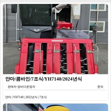
얀마/콤바인/7조식/YH7140/2024년식
판매자 장비다운영자
문의
얀마 | YH7140 | 2022년식 | 7조식