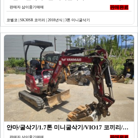
판매자 삼이중기매매
판매완료
코벨코 | SK30SR 코끼리 | 2018년식 | 3톤 미니굴삭기
얀마/굴삭기/1.7톤 미니굴삭기/VIO17 코끼리/20…
판매자 삼이중기매매
판매완료