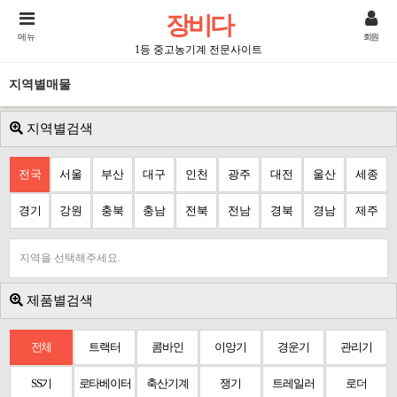
장비다
메뉴
회원
1등 중고농기계 전문사이트
지역별매물
지역별검색
전국
서울
부산
대구
인천
광주
대전
울산
세종
경기
강원
충북
충남
전북
전남
경북
경남
제주
지역을 선택해주세요.
제품별검색
전체
트랙터
콤바인
이앙기
경운기
관리기
SS기
로타베이터
축산기계
쟁기
트레일러
로더