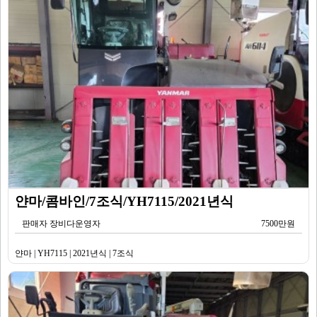
얀마/콤바인/7조식/YH7115/2021년식
판매자 장비다운영자
7500만원
얀마 | YH7115 | 2021년식 | 7조식