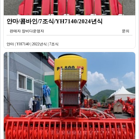
얀마/콤바인/7조식/YH7140/2024년식
판매자 장비다운영자
문의
얀마 | YH7140 | 2022년식 | 7조식