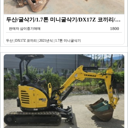
두산/굴삭기/1.7톤 미니굴삭기/DX17Z 코끼리/20…
1800
판매자 삼이중기매매
두산 | DX17Z 코끼리 | 2021년식 | 1.7톤 미니굴삭기