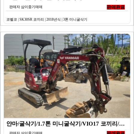
판매자 삼이중기매매
판매완료
코벨코 | SK30SR 코끼리 | 2018년식 | 3톤 미니굴삭기
얀마/굴삭기/1.7톤 미니굴삭기/VIO17 코끼리/20…
판매자 삼이중기매매
판매완료