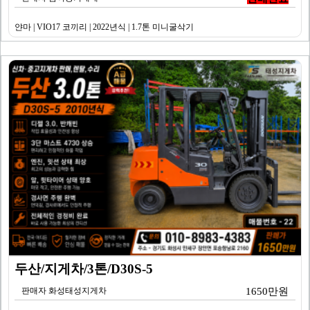
얀마 | VIO17 코끼리 | 2022년식 | 1.7톤 미니굴삭기
두산/지게차/3톤/D30S-5
판매자 화성태성지게차
1650만원