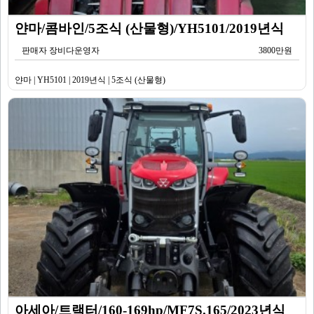
얀마/콤바인/5조식 (산물형)/YH5101/2019년식
판매자 장비다운영자
3800만원
얀마 | YH5101 | 2019년식 | 5조식 (산물형)
아세아/트랙터/160-169hp/MF7S.165/2023년식