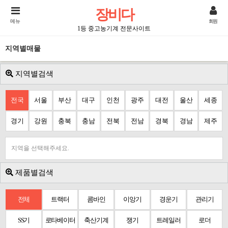
장비다
메뉴
회원
1등 중고농기계 전문사이트
지역별매물
지역별검색
전국
서울
부산
대구
인천
광주
대전
울산
세종
경기
강원
충북
충남
전북
전남
경북
경남
제주
지역을 선택해주세요.
제품별검색
전체
트랙터
콤바인
이앙기
경운기
관리기
SS기
로타베이터
축산기계
쟁기
트레일러
로더