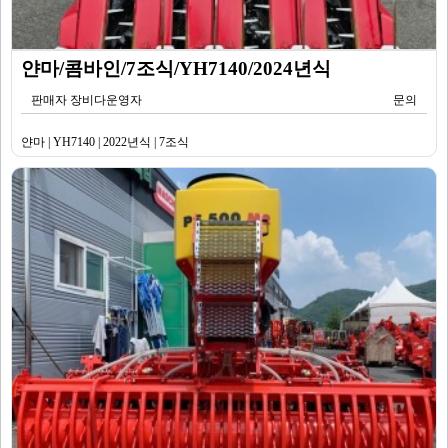
얀마/콤바인/7조식/YH7140/2024년식
판매자 장비다운영자
문의
얀마 | YH7140 | 2022년식 | 7조식