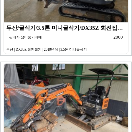
두산/굴삭기/3.5톤 미니굴삭기/DX35Z 회전집게/2…
2000
판매자 삼이중기매매
두산 | DX35Z 회전집게 | 2019년식 | 3.5톤 미니굴삭기