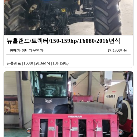
뉴홀랜드/트랙터/150-159hp/T6080/2016년식
판매자 장비다운영자
1억1700만원
뉴홀랜드 | T6080 | 2016년식 | 150-159hp