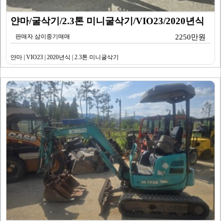
얀마/굴삭기/2.3톤 미니굴삭기/VIO23/2020년식
판매자 삼이중기매매
2250만원
얀마 | VIO23 | 2020년식 | 2.3톤 미니굴삭기