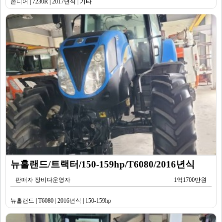
존디어 | 7230R | 2017년식 | 기타
뉴홀랜드/트랙터/150-159hp/T6080/2016년식
판매자 장비다운영자
1억1700만원
뉴홀랜드 | T6080 | 2016년식 | 150-159hp