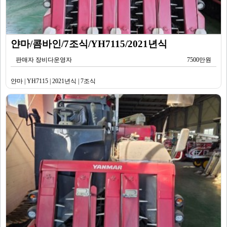
얀마/콤바인/7조식/YH7115/2021년식
판매자 장비다운영자
7500만원
얀마 | YH7115 | 2021년식 | 7조식