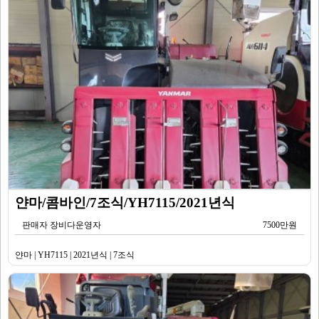
얀마/콤바인/7조식/YH7115/2021년식
판매자 장비다운영자
7500만원
얀마 | YH7115 | 2021년식 | 7조식