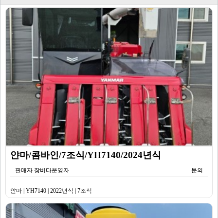
얀마/콤바인/7조식/YH7140/2024년식
판매자 장비다운영자
문의
얀마 | YH7140 | 2022년식 | 7조식