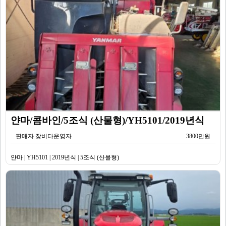
얀마/콤바인/5조식 (산물형)/YH5101/2019년식
판매자 장비다운영자
3800만원
얀마 | YH5101 | 2019년식 | 5조식 (산물형)