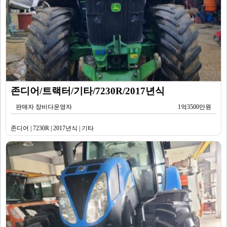
존디어/트랙터/기타/7230R/2017년식
판매자 장비다운영자
1억3500만원
존디어 | 7230R | 2017년식 | 기타