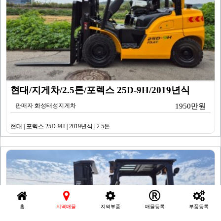
현대/지게차/2.5톤/포렉스 25D-9H/2019년식
판매자 화성태성지게차
1950만원
현대 | 포렉스 25D-9H | 2019년식 | 2.5톤
홈
지역매물
지역부품
매물등록
부품등록