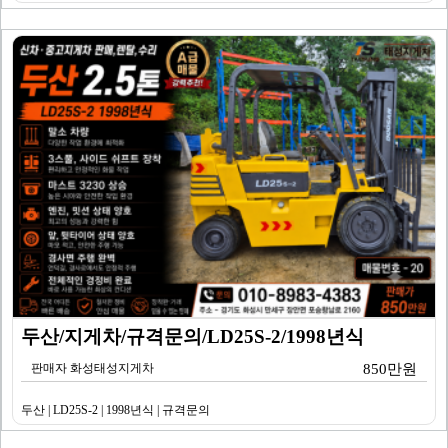
두산/지게차/규격문의/LD25S-2/1998년식
판매자 화성태성지게차
850만원
두산 | LD25S-2 | 1998년식 | 규격문의