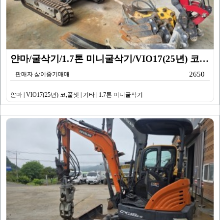
얀마/굴삭기/1.7톤 미니굴삭기/VIO17(25년) 코…
2650
판매자 삼이중기매매
얀마 | VIO17(25년) 코,풀셋 | 기타 | 1.7톤 미니굴삭기