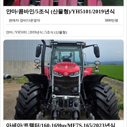
얀마/콤바인/5조식 (산물형)/YH5101/2019년식
판매자 장비다운영자
3800만원
얀마 | YH5101 | 2019년식 | 5조식 (산물형)
아세아/트랙터/160-169hp/MF7S.165/2023년식