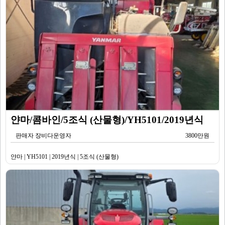
얀마/콤바인/5조식 (산물형)/YH5101/2019년식
판매자 장비다운영자
3800만원
얀마 | YH5101 | 2019년식 | 5조식 (산물형)