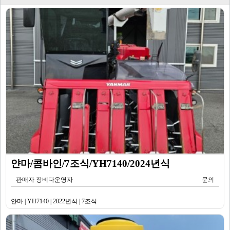
얀마/콤바인/7조식/YH7140/2024년식
판매자 장비다운영자
문의
얀마 | YH7140 | 2022년식 | 7조식