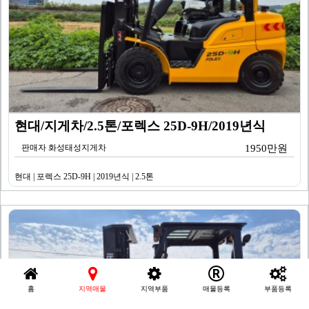
현대/지게차/2.5톤/포렉스 25D-9H/2019년식
판매자 화성태성지게차
1950만원
현대 | 포렉스 25D-9H | 2019년식 | 2.5톤
홈
지역매물
지역부품
매물등록
부품등록