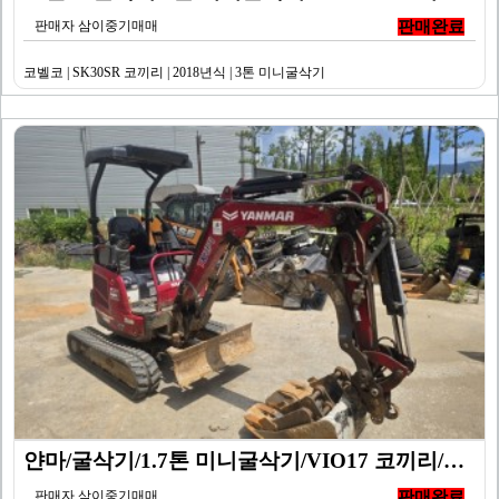
판매자 삼이중기매매
판매완료
코벨코 | SK30SR 코끼리 | 2018년식 | 3톤 미니굴삭기
얀마/굴삭기/1.7톤 미니굴삭기/VIO17 코끼리/20…
판매자 삼이중기매매
판매완료