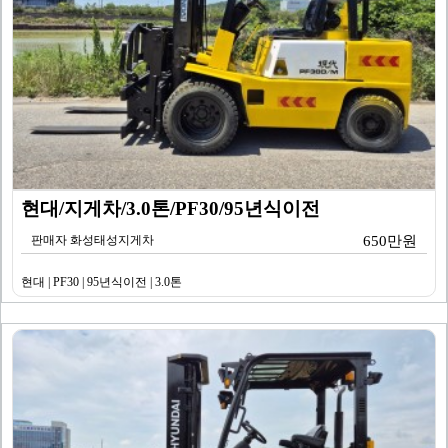
현대/지게차/3.0톤/PF30/95년식이전
판매자 화성태성지게차
650만원
현대 | PF30 | 95년식이전 | 3.0톤