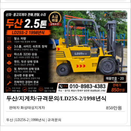
두산/지게차/규격문의/LD25S-2/1998년식
판매자 화성태성지게차
850만원
두산 | LD25S-2 | 1998년식 | 규격문의