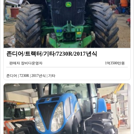
존디어/트랙터/기타/7230R/2017년식
판매자 장비다운영자
1억3500만원
존디어 | 7230R | 2017년식 | 기타