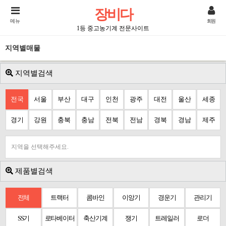
장비다
메뉴
회원
1등 중고농기계 전문사이트
지역별매물
지역별검색
전국
서울
부산
대구
인천
광주
대전
울산
세종
경기
강원
충북
충남
전북
전남
경북
경남
제주
지역을 선택해주세요.
제품별검색
전체
트랙터
콤바인
이앙기
경운기
관리기
SS기
로타베이터
축산기계
쟁기
트레일러
로더