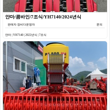
얀마/콤바인/7조식/YH7140/2024년식
판매자 장비다운영자
문의
얀마 | YH7140 | 2022년식 | 7조식