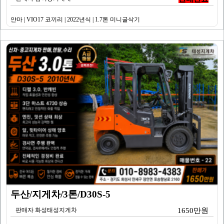
얀마 | VIO17 코끼리 | 2022년식 | 1.7톤 미니굴삭기
두산/지게차/3톤/D30S-5
판매자 화성태성지게차
1650만원