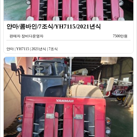
얀마/콤바인/7조식/YH7115/2021년식
판매자 장비다운영자
7500만원
얀마 | YH7115 | 2021년식 | 7조식