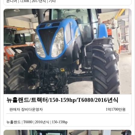
존디어 | 7230R | 2017년식 | 기타
뉴홀랜드/트랙터/150-159hp/T6080/2016년식
판매자 장비다운영자
1억1700만원
뉴홀랜드 | T6080 | 2016년식 | 150-159hp