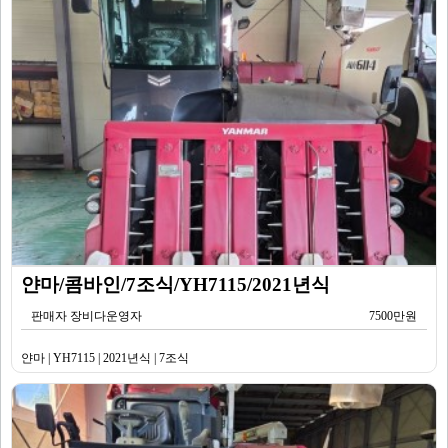
얀마/콤바인/7조식/YH7115/2021년식
판매자 장비다운영자
7500만원
얀마 | YH7115 | 2021년식 | 7조식