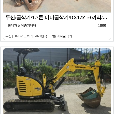
두산/굴삭기/1.7톤 미니굴삭기/DX17Z 코끼리/20…
1800
판매자 삼이중기매매
두산 | DX17Z 코끼리 | 2021년식 | 1.7톤 미니굴삭기