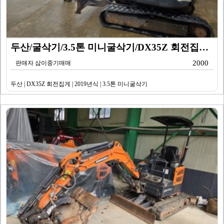
두산/굴삭기/3.5톤 미니굴삭기/DX35Z 회전집게/2…
2000
판매자 삼이중기매매
두산 | DX35Z 회전집게 | 2019년식 | 3.5톤 미니굴삭기