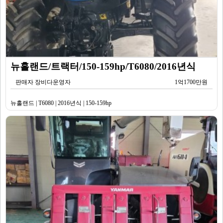
뉴홀랜드/트랙터/150-159hp/T6080/2016년식
판매자 장비다운영자
1억1700만원
뉴홀랜드 | T6080 | 2016년식 | 150-159hp