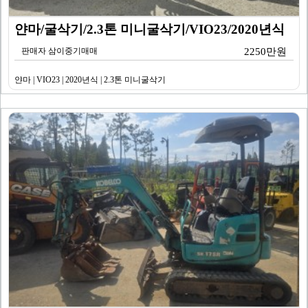
얀마/굴삭기/2.3톤 미니굴삭기/VIO23/2020년식
판매자 삼이중기매매
2250만원
얀마 | VIO23 | 2020년식 | 2.3톤 미니굴삭기