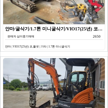
얀마/굴삭기/1.7톤 미니굴삭기/VIO17(25년) 코…
2650
판매자 삼이중기매매
얀마 | VIO17(25년) 코,풀셋 | 기타 | 1.7톤 미니굴삭기