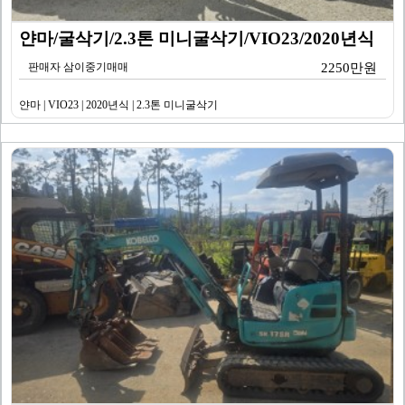
얀마/굴삭기/2.3톤 미니굴삭기/VIO23/2020년식
판매자 삼이중기매매
2250만원
얀마 | VIO23 | 2020년식 | 2.3톤 미니굴삭기