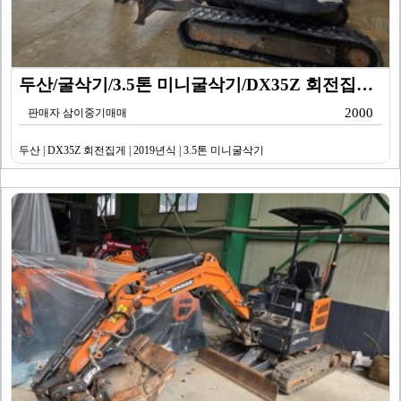
두산/굴삭기/3.5톤 미니굴삭기/DX35Z 회전집게/2…
2000
판매자 삼이중기매매
두산 | DX35Z 회전집게 | 2019년식 | 3.5톤 미니굴삭기