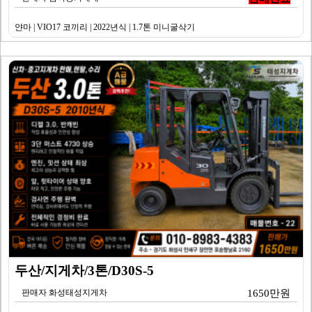
얀마 | VIO17 코끼리 | 2022년식 | 1.7톤 미니굴삭기
두산/지게차/3톤/D30S-5
판매자 화성태성지게차
1650만원