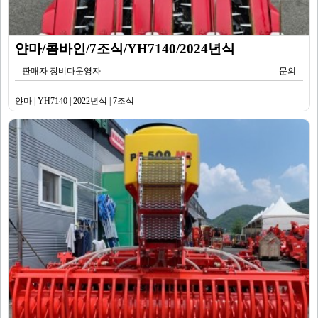
얀마/콤바인/7조식/YH7140/2024년식
판매자 장비다운영자
문의
얀마 | YH7140 | 2022년식 | 7조식