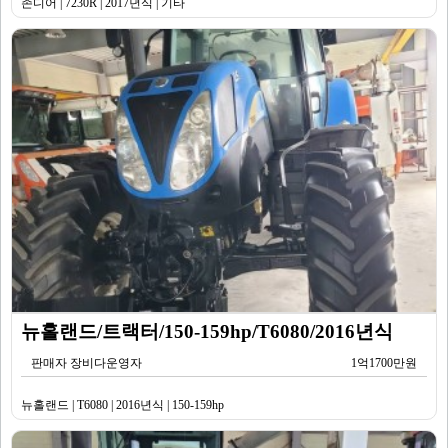
존디어 | 7230R | 2017년식 | 기타
뉴홀랜드/트랙터/150-159hp/T6080/2016년식
판매자 장비다운영자
1억1700만원
뉴홀랜드 | T6080 | 2016년식 | 150-159hp