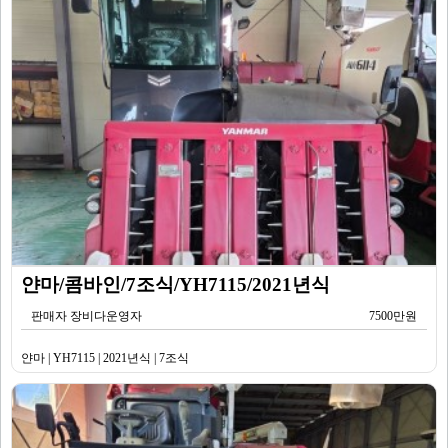
얀마/콤바인/7조식/YH7115/2021년식
판매자 장비다운영자
7500만원
얀마 | YH7115 | 2021년식 | 7조식