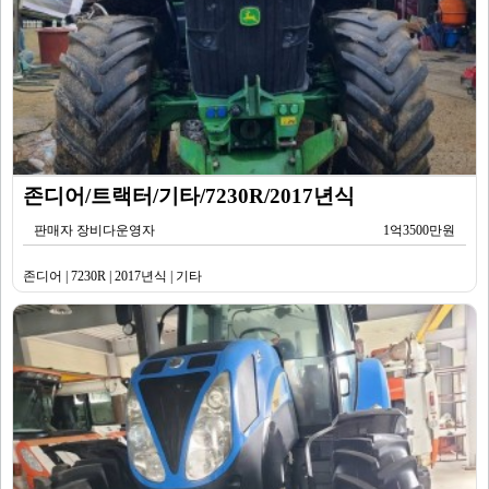
존디어/트랙터/기타/7230R/2017년식
판매자 장비다운영자
1억3500만원
존디어 | 7230R | 2017년식 | 기타