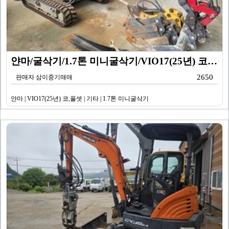
얀마/굴삭기/1.7톤 미니굴삭기/VIO17(25년) 코…
2650
판매자 삼이중기매매
얀마 | VIO17(25년) 코,풀셋 | 기타 | 1.7톤 미니굴삭기