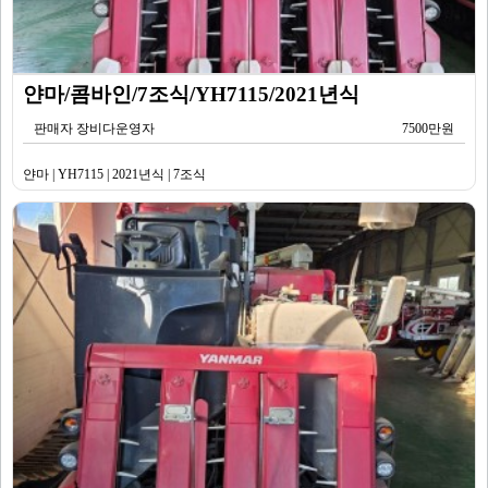
얀마/콤바인/7조식/YH7115/2021년식
판매자 장비다운영자
7500만원
얀마 | YH7115 | 2021년식 | 7조식