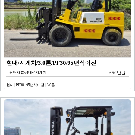
현대/지게차/3.0톤/PF30/95년식이전
판매자 화성태성지게차
650만원
현대 | PF30 | 95년식이전 | 3.0톤