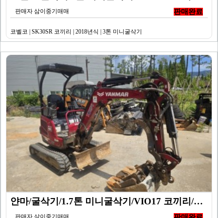
판매자 삼이중기매매
판매완료
코벨코 | SK30SR 코끼리 | 2018년식 | 3톤 미니굴삭기
얀마/굴삭기/1.7톤 미니굴삭기/VIO17 코끼리/20…
판매자 삼이중기매매
판매완료