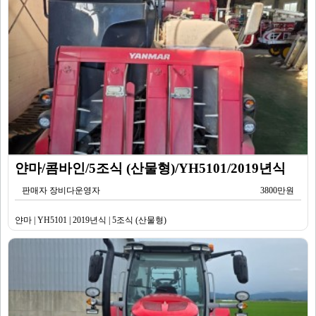
얀마/콤바인/5조식 (산물형)/YH5101/2019년식
판매자 장비다운영자
3800만원
얀마 | YH5101 | 2019년식 | 5조식 (산물형)