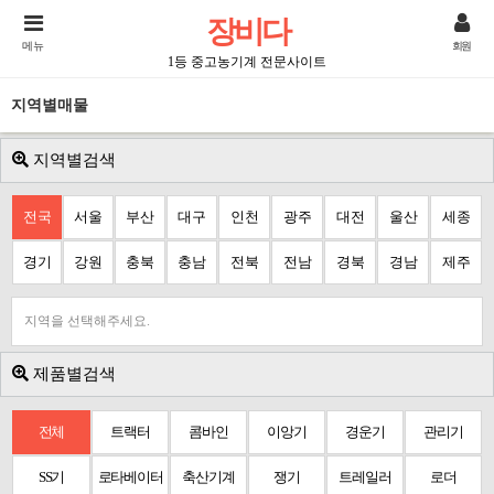
장비다
메뉴
회원
1등 중고농기계 전문사이트
지역별매물
지역별검색
전국
서울
부산
대구
인천
광주
대전
울산
세종
경기
강원
충북
충남
전북
전남
경북
경남
제주
지역을 선택해주세요.
제품별검색
전체
트랙터
콤바인
이앙기
경운기
관리기
SS기
로타베이터
축산기계
쟁기
트레일러
로더