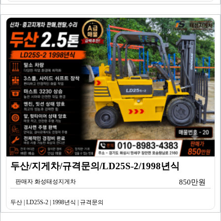
두산/지게차/규격문의/LD25S-2/1998년식
판매자 화성태성지게차
850만원
두산 | LD25S-2 | 1998년식 | 규격문의