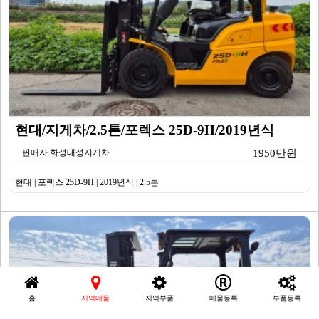
현대/지게차/2.5톤/포렉스 25D-9H/2019년식
판매자 화성태성지게차
1950만원
현대 | 포렉스 25D-9H | 2019년식 | 2.5톤
홈
지역매물
지역부품
매물등록
부품등록