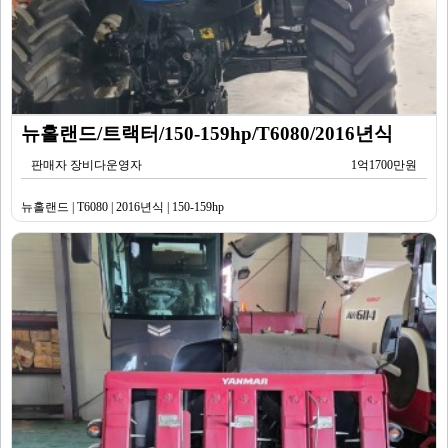
뉴홀랜드/트랙터/150-159hp/T6080/2016년식
판매자 장비다운영자
1억1700만원
뉴홀랜드 | T6080 | 2016년식 | 150-159hp