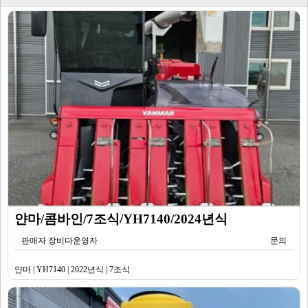
얀마/콤바인/7조식/YH7140/2024년식
판매자 장비다운영자
문의
얀마 | YH7140 | 2022년식 | 7조식