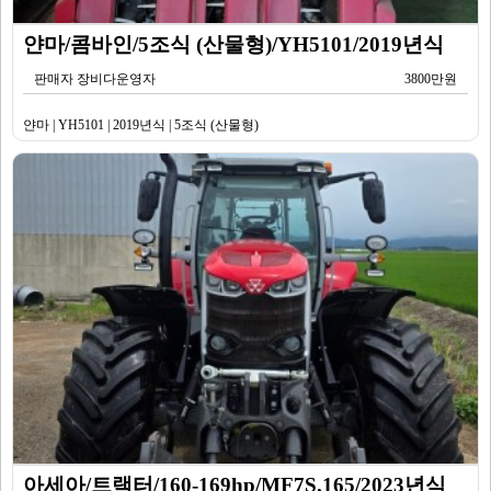
얀마/콤바인/5조식 (산물형)/YH5101/2019년식
판매자 장비다운영자
3800만원
얀마 | YH5101 | 2019년식 | 5조식 (산물형)
아세아/트랙터/160-169hp/MF7S.165/2023년식