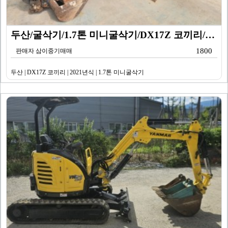
두산/굴삭기/1.7톤 미니굴삭기/DX17Z 코끼리/20…
1800
판매자 삼이중기매매
두산 | DX17Z 코끼리 | 2021년식 | 1.7톤 미니굴삭기