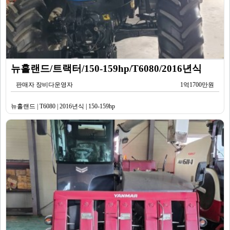
뉴홀랜드/트랙터/150-159hp/T6080/2016년식
판매자 장비다운영자
1억1700만원
뉴홀랜드 | T6080 | 2016년식 | 150-159hp