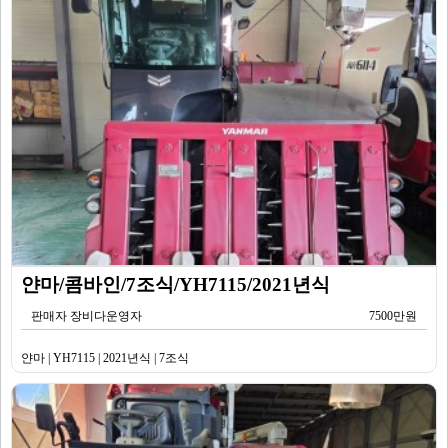
얀마/콤바인/7조식/YH7115/2021년식
판매자 장비다운영자
7500만원
얀마 | YH7115 | 2021년식 | 7조식