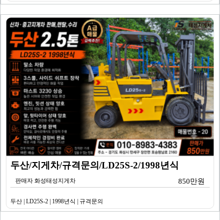
두산/지게차/규격문의/LD25S-2/1998년식
판매자 화성태성지게차
850만원
두산 | LD25S-2 | 1998년식 | 규격문의