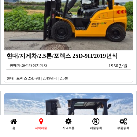
현대/지게차/2.5톤/포렉스 25D-9H/2019년식
판매자 화성태성지게차
1950만원
현대 | 포렉스 25D-9H | 2019년식 | 2.5톤
홈
지역매물
지역부품
매물등록
부품등록