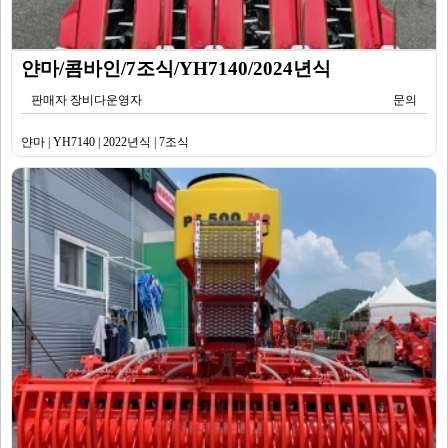
얀마/콤바인/7조식/YH7140/2024년식
판매자 장비다운영자
문의
얀마 | YH7140 | 2022년식 | 7조식