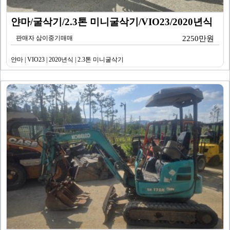
얀마/굴삭기/2.3톤 미니굴삭기/VIO23/2020년식
판매자 삼이중기매매
2250만원
얀마 | VIO23 | 2020년식 | 2.3톤 미니굴삭기