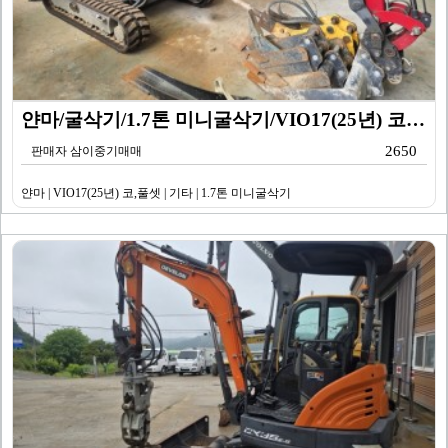
얀마/굴삭기/1.7톤 미니굴삭기/VIO17(25년) 코…
2650
판매자 삼이중기매매
얀마 | VIO17(25년) 코,풀셋 | 기타 | 1.7톤 미니굴삭기