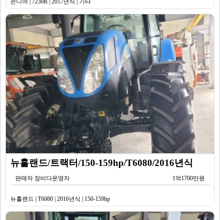
존디어 | 7230R | 2017년식 | 기타
뉴홀랜드/트랙터/150-159hp/T6080/2016년식
판매자 장비다운영자
1억1700만원
뉴홀랜드 | T6080 | 2016년식 | 150-159hp