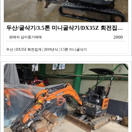
두산/굴삭기/3.5톤 미니굴삭기/DX35Z 회전집게/2…
2000
판매자 삼이중기매매
두산 | DX35Z 회전집게 | 2019년식 | 3.5톤 미니굴삭기