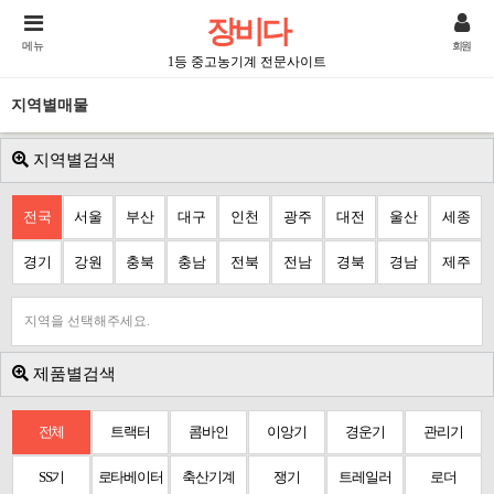
장비다
메뉴
회원
1등 중고농기계 전문사이트
지역별매물
지역별검색
전국
서울
부산
대구
인천
광주
대전
울산
세종
경기
강원
충북
충남
전북
전남
경북
경남
제주
지역을 선택해주세요.
제품별검색
전체
트랙터
콤바인
이앙기
경운기
관리기
SS기
로타베이터
축산기계
쟁기
트레일러
로더