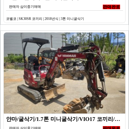
판매자 삼이중기매매
판매완료
코벨코 | SK30SR 코끼리 | 2018년식 | 3톤 미니굴삭기
얀마/굴삭기/1.7톤 미니굴삭기/VIO17 코끼리/20…
판매자 삼이중기매매
판매완료