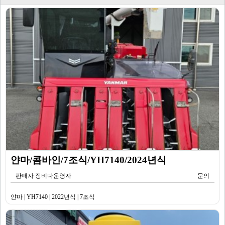
얀마/콤바인/7조식/YH7140/2024년식
판매자 장비다운영자
문의
얀마 | YH7140 | 2022년식 | 7조식