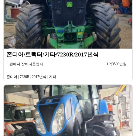
존디어/트랙터/기타/7230R/2017년식
판매자 장비다운영자
1억3500만원
존디어 | 7230R | 2017년식 | 기타