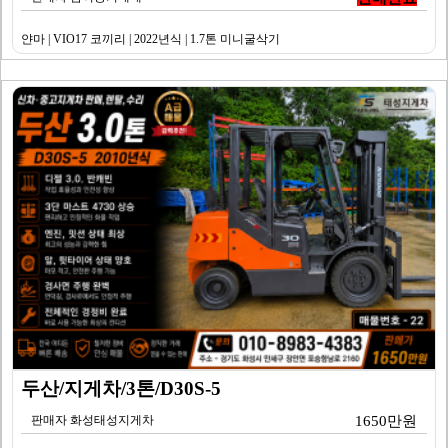
얀마 | VIO17 코끼리 | 2022년식 | 1.7톤 미니굴삭기
두산/지게차/3톤/D30S-5
판매자 화성태성지게차
1650만원