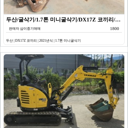
두산/굴삭기/1.7톤 미니굴삭기/DX17Z 코끼리/20…
1800
판매자 삼이중기매매
두산 | DX17Z 코끼리 | 2021년식 | 1.7톤 미니굴삭기