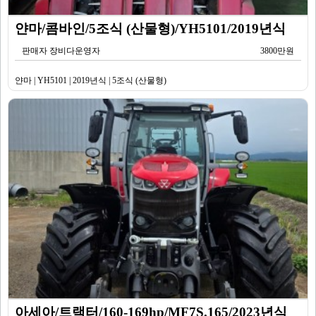
얀마/콤바인/5조식 (산물형)/YH5101/2019년식
판매자 장비다운영자
3800만원
얀마 | YH5101 | 2019년식 | 5조식 (산물형)
아세아/트랙터/160-169hp/MF7S.165/2023년식