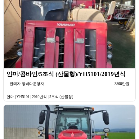
얀마/콤바인/5조식 (산물형)/YH5101/2019년식
판매자 장비다운영자
3800만원
얀마 | YH5101 | 2019년식 | 5조식 (산물형)