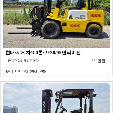
현대/지게차/3.0톤/PF30/95년식이전
판매자 화성태성지게차
650만원
현대 | PF30 | 95년식이전 | 3.0톤