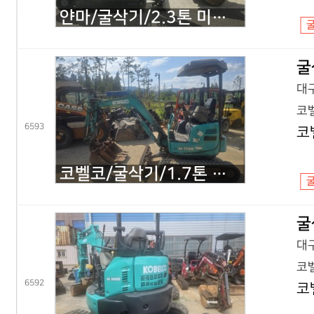
얀마/굴삭기/2.3톤 미니굴삭기/VIO23/2020년식
굴
대구
코벨
6593
코
코벨코/굴삭기/1.7톤 미니굴삭기/SK17 코끼리/2016년식
굴
대구
코벨
6592
코