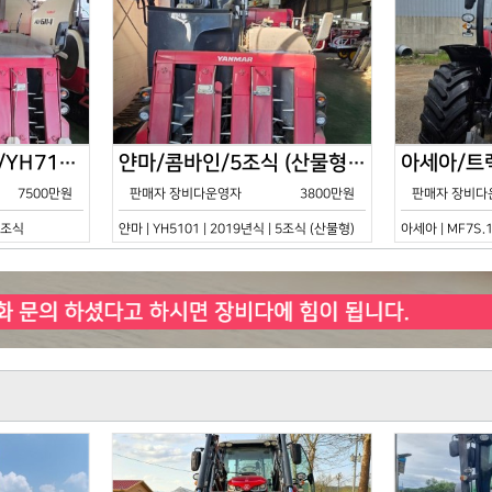
얀마/콤바인/7조식/YH7115/2021년식
얀마/콤바인/5조식 (산물형)/YH5101/2019년식
7500만원
판매자 장비다운영자
3800만원
판매자 장비다
 7조식
얀마 | YH5101 | 2019년식 | 5조식 (산물형)
아세아 | MF7S.1