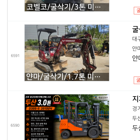
코벨코/굴삭기/3톤 미니굴삭기/SK30SR 코끼리/2018년식
굴
대구
얀마
6591
얀
얀마/굴삭기/1.7톤 미니굴삭기/VIO17 코끼리/2022년식
지
경기
두산
6590
두