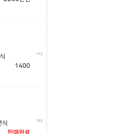
112
년식
1400
153
년식
판매완료