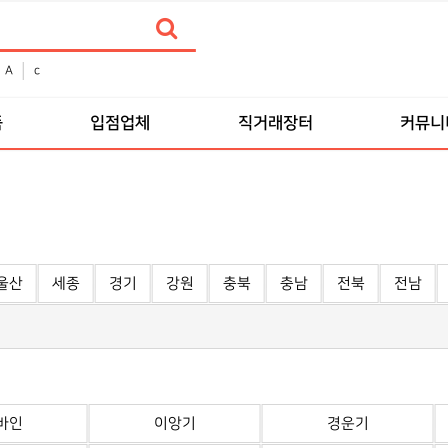
A
c
품
입점업체
직거래장터
커뮤니
울산
세종
경기
강원
충북
충남
전북
전남
바인
이앙기
경운기