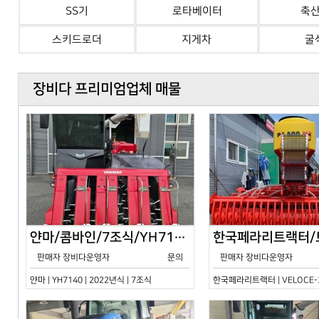
SS기
로타베이터
축
스키드로더
지게차
굴
장비다 프리미엄업체 매물
얀마/콤바인/7조식/YH7140/2024년식
판매자 장비다운영자
문의
판매자 장비다운영자
얀마 | YH7140 | 2022년식 | 7조식
한국페라리트랙터 | VELOCE-30