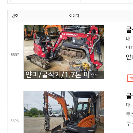
번호
이미지
굴
대구
얀마
6597
얀
얀마/굴삭기/1.7톤 미니굴삭기/VIO17(25년) 코,풀셋
굴
대구
두산
6596
두