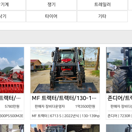
산기계
쟁기
트레일러
삭기
타이어
기타
한국페라리트랙터/트랙터/기타/VELOCE-300PS500M2E/2022년식
MF 트랙터/트랙터/130-139hp/6713 S/2022년식
5780만원
판매자 장비다운영자
1억3500만원
판매자 장비다
0PS500M2E | 2022년식 | 기타
MF 트랙터 | 6713 S | 2022년식 | 130-139hp
존디어 | 7230R 