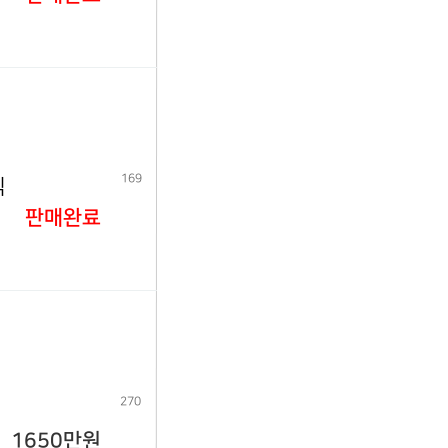
169
식
판매완료
270
1650만원