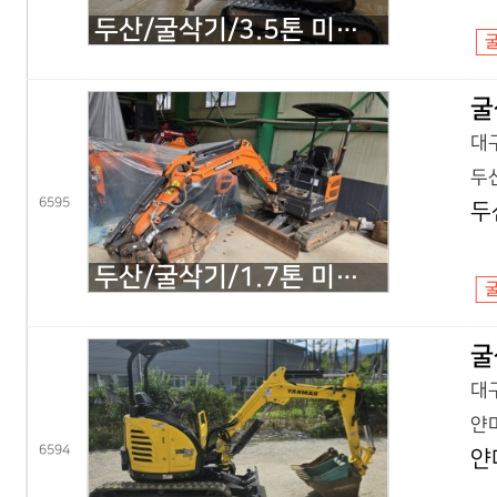
두산/굴삭기/3.5톤 미니굴삭기/DX35Z 회전집게/2019년식
굴
대구
두산
6595
두
두산/굴삭기/1.7톤 미니굴삭기/DX17Z 코끼리/2021년식
굴
대구
얀마
6594
얀