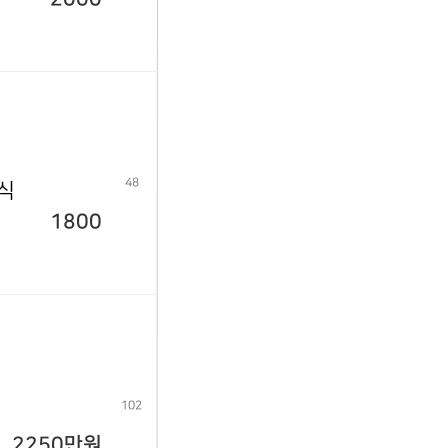
48
년식
1800
102
2250만원