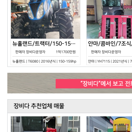
뉴홀랜드/트랙터/150-159hp/T6080/2016년식
판매자 장비다운영자
1억1700만원
판매자 장비다운영자
뉴홀랜드 | T6080 | 2016년식 | 150-159hp
얀마 | YH7115 | 2021년식 |
장비다 추천업체 매물