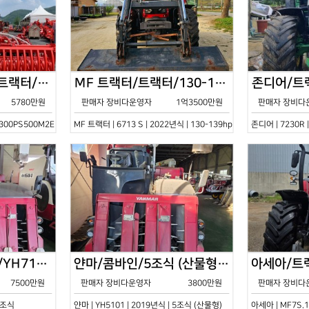
한국페라리트랙터/트랙터/기타/VELOCE-300PS500M2E/2022년식
MF 트랙터/트랙터/130-139hp/6713 S/2022년식
5780만원
판매자 장비다운영자
1억3500만원
판매자 장비다
0PS500M2E | 2022년식 | 기타
MF 트랙터 | 6713 S | 2022년식 | 130-139hp
존디어 | 7230R 
얀마/콤바인/7조식/YH7115/2021년식
얀마/콤바인/5조식 (산물형)/YH5101/2019년식
7500만원
판매자 장비다운영자
3800만원
판매자 장비다
 7조식
얀마 | YH5101 | 2019년식 | 5조식 (산물형)
아세아 | MF7S.1