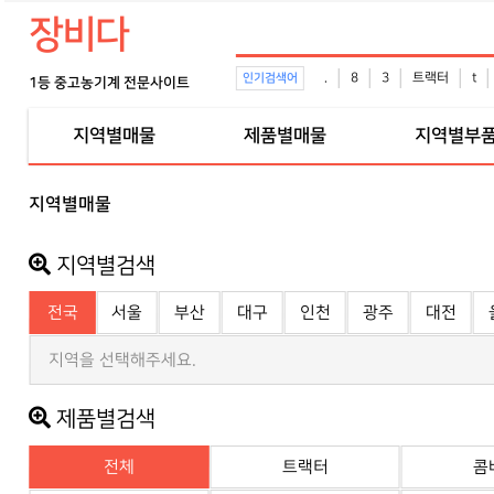
장비다
.
8
3
트랙터
t
인기검색어
1등 중고농기계 전문사이트
지역별매물
제품별매물
지역별부
지역별매물
지역별검색
전국
서울
부산
대구
인천
광주
대전
지역을 선택해주세요.
제품별검색
전체
트랙터
콤