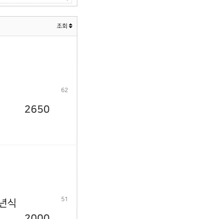
조회
62
2650
51
9년식
2000