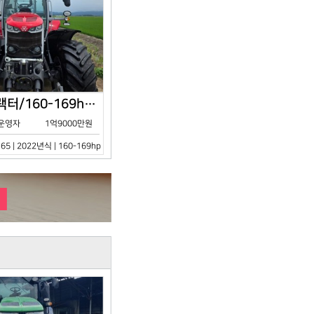
아세아/트랙터/160-169hp/MF7S.165/2023년식
운영자
1억9000만원
65 | 2022년식 | 160-169hp