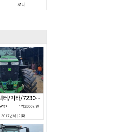
로더
존디어/트랙터/기타/7230R/2017년식
운영자
1억3500만원
| 2017년식 | 기타