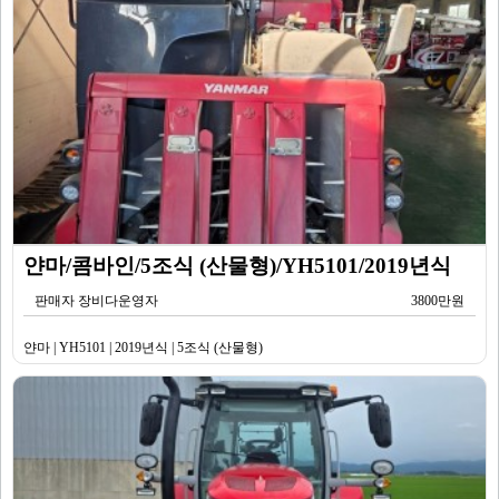
얀마/콤바인/5조식 (산물형)/YH5101/2019년식
판매자 장비다운영자
3800만원
얀마 | YH5101 | 2019년식 | 5조식 (산물형)