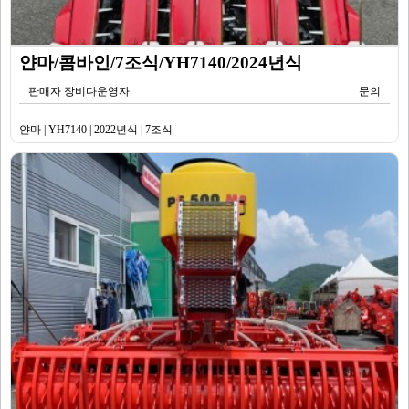
얀마/콤바인/7조식/YH7140/2024년식
판매자 장비다운영자
문의
얀마 | YH7140 | 2022년식 | 7조식