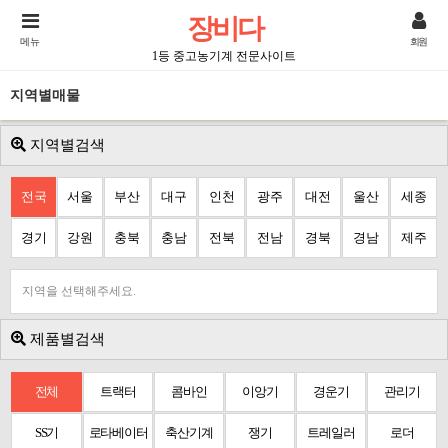
장비다
메뉴
회원
1등 중고농기계 전문사이트
지역별매물
지역별검색
전국
서울
부산
대구
인천
광주
대전
울산
세종
경기
강원
충북
충남
전북
전남
경북
경남
제주
지역을 선택해주세요.
제품별검색
전체
트랙터
콤바인
이앙기
경운기
관리기
SS기
로타베이터
축산기계
쟁기
트레일러
로더