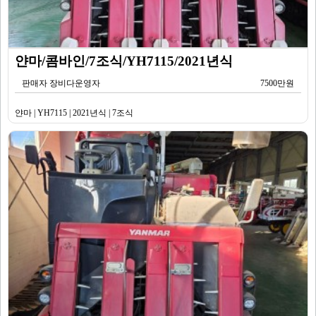
얀마/콤바인/7조식/YH7115/2021년식
판매자 장비다운영자
7500만원
얀마 | YH7115 | 2021년식 | 7조식