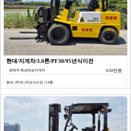
현대/지게차/3.0톤/PF30/95년식이전
판매자 화성태성지게차
650만원
현대 | PF30 | 95년식이전 | 3.0톤