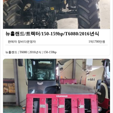
뉴홀랜드/트랙터/150-159hp/T6080/2016년식
판매자 장비다운영자
1억1700만원
뉴홀랜드 | T6080 | 2016년식 | 150-159hp