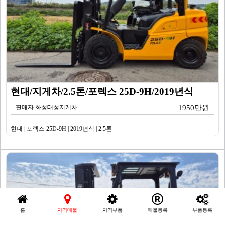
현대/지게차/2.5톤/포렉스 25D-9H/2019년식
판매자 화성태성지게차
1950만원
현대 | 포렉스 25D-9H | 2019년식 | 2.5톤
홈
지역매물
지역부품
매물등록
부품등록