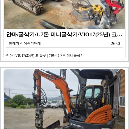
얀마/굴삭기/1.7톤 미니굴삭기/VIO17(25년) 코…
2650
판매자 삼이중기매매
얀마 | VIO17(25년) 코,풀셋 | 기타 | 1.7톤 미니굴삭기