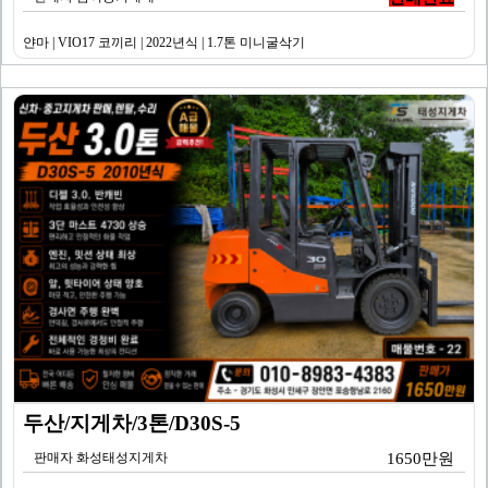
얀마 | VIO17 코끼리 | 2022년식 | 1.7톤 미니굴삭기
두산/지게차/3톤/D30S-5
판매자 화성태성지게차
1650만원