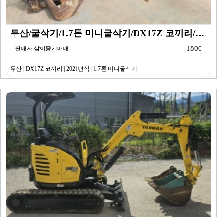
두산/굴삭기/1.7톤 미니굴삭기/DX17Z 코끼리/20…
1800
판매자 삼이중기매매
두산 | DX17Z 코끼리 | 2021년식 | 1.7톤 미니굴삭기