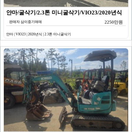
얀마/굴삭기/2.3톤 미니굴삭기/VIO23/2020년식
판매자 삼이중기매매
2250만원
얀마 | VIO23 | 2020년식 | 2.3톤 미니굴삭기