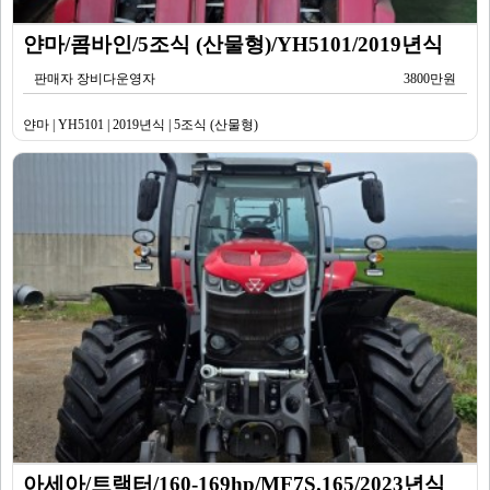
얀마/콤바인/5조식 (산물형)/YH5101/2019년식
판매자 장비다운영자
3800만원
얀마 | YH5101 | 2019년식 | 5조식 (산물형)
아세아/트랙터/160-169hp/MF7S.165/2023년식