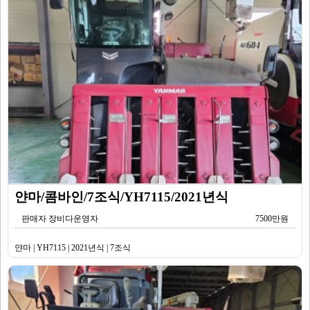
얀마/콤바인/7조식/YH7115/2021년식
판매자 장비다운영자
7500만원
얀마 | YH7115 | 2021년식 | 7조식