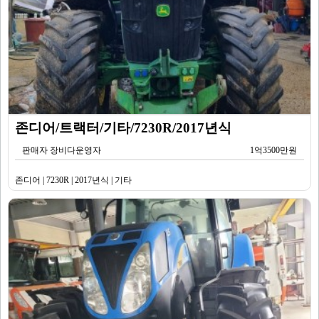
존디어/트랙터/기타/7230R/2017년식
판매자 장비다운영자
1억3500만원
존디어 | 7230R | 2017년식 | 기타