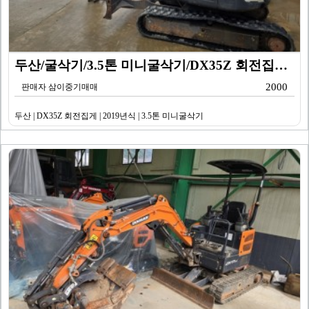
두산/굴삭기/3.5톤 미니굴삭기/DX35Z 회전집게/2…
2000
판매자 삼이중기매매
두산 | DX35Z 회전집게 | 2019년식 | 3.5톤 미니굴삭기