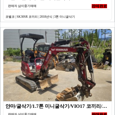
판매자 삼이중기매매
판매완료
코벨코 | SK30SR 코끼리 | 2018년식 | 3톤 미니굴삭기
얀마/굴삭기/1.7톤 미니굴삭기/VIO17 코끼리/20…
판매자 삼이중기매매
판매완료