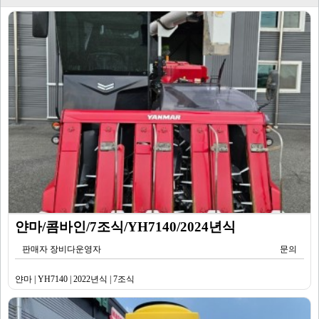
얀마/콤바인/7조식/YH7140/2024년식
판매자 장비다운영자
문의
얀마 | YH7140 | 2022년식 | 7조식