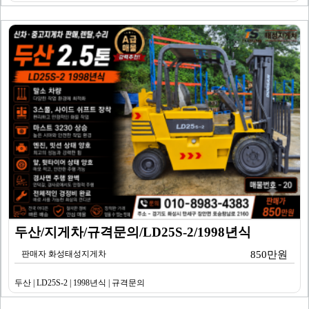
두산/지게차/규격문의/LD25S-2/1998년식
판매자 화성태성지게차
850만원
두산 | LD25S-2 | 1998년식 | 규격문의