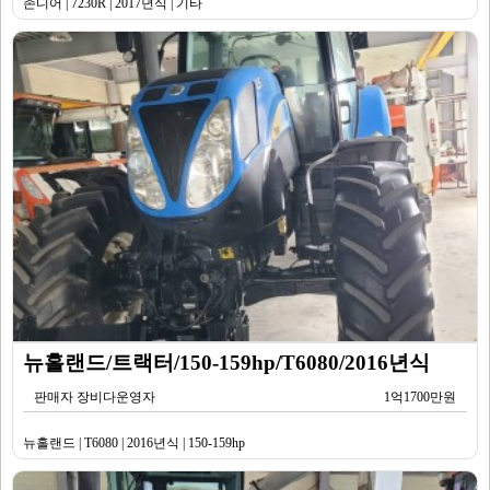
존디어 | 7230R | 2017년식 | 기타
뉴홀랜드/트랙터/150-159hp/T6080/2016년식
판매자 장비다운영자
1억1700만원
뉴홀랜드 | T6080 | 2016년식 | 150-159hp