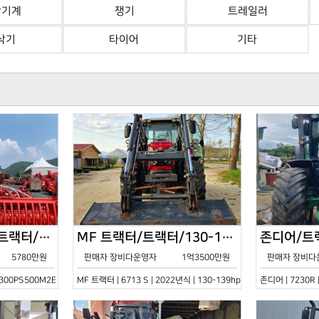
산기계
쟁기
트레일러
삭기
타이어
기타
한국페라리트랙터/트랙터/기타/VELOCE-300PS500M2E/2022년식
MF 트랙터/트랙터/130-139hp/6713 S/2022년식
5780만원
판매자 장비다운영자
1억3500만원
판매자 장비다
0PS500M2E | 2022년식 | 기타
MF 트랙터 | 6713 S | 2022년식 | 130-139hp
존디어 | 7230R 