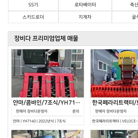
SS기
로타베이터
축
스키드로더
지게차
굴
장비다 프리미엄업체 매물
얀마/콤바인/7조식/YH7140/2024년식
판매자 장비다운영자
문의
판매자 장비다운영자
얀마 | YH7140 | 2022년식 | 7조식
한국페라리트랙터 | VELOCE-30