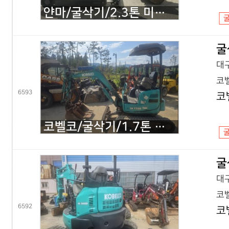
얀마/굴삭기/2.3톤 미니굴삭기/VIO23/2020년식
굴
대구
코벨
6593
코
코벨코/굴삭기/1.7톤 미니굴삭기/SK17 코끼리/2016년식
굴
대구
코벨
6592
코