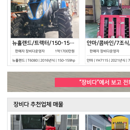
뉴홀랜드/트랙터/150-159hp/T6080/2016년식
판매자 장비다운영자
1억1700만원
판매자 장비다운영자
뉴홀랜드 | T6080 | 2016년식 | 150-159hp
얀마 | YH7115 | 2021년식 |
장비다 추천업체 매물