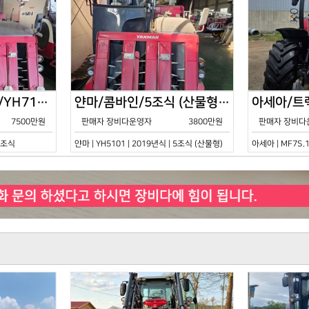
얀마/콤바인/7조식/YH7115/2021년식
얀마/콤바인/5조식 (산물형)/YH5101/2019년식
7500만원
판매자 장비다운영자
3800만원
판매자 장비다
 7조식
얀마 | YH5101 | 2019년식 | 5조식 (산물형)
아세아 | MF7S.1