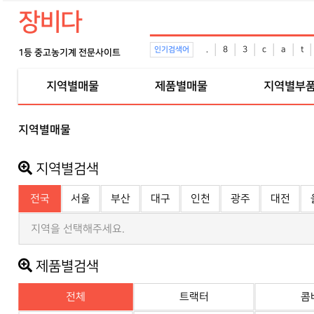
장비다
.
8
3
c
a
t
인기검색어
1등 중고농기계 전문사이트
지역별매물
제품별매물
지역별부
지역별매물
지역별검색
전국
서울
부산
대구
인천
광주
대전
지역을 선택해주세요.
제품별검색
전체
트랙터
콤