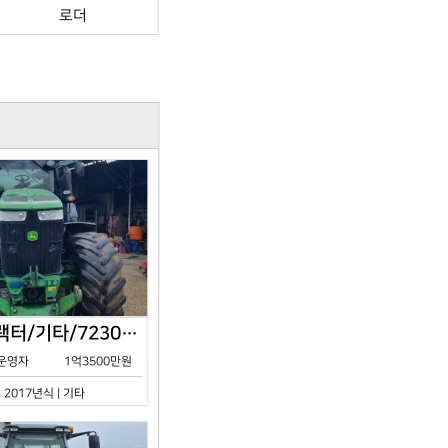
로더
존디어/트랙터/기타/7230R/2017년식
운영자
1억3500만원
| 2017년식 | 기타