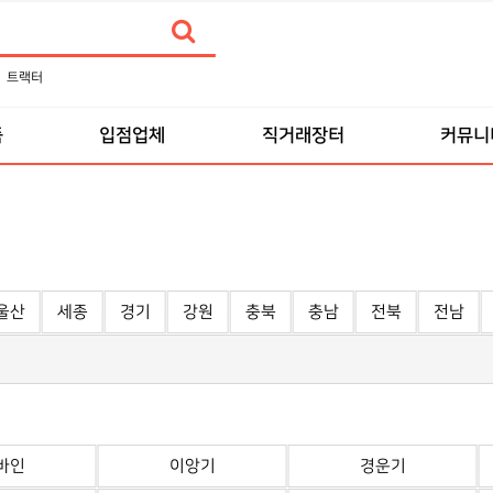
트랙터
품
입점업체
직거래장터
커뮤니
울산
세종
경기
강원
충북
충남
전북
전남
바인
이앙기
경운기