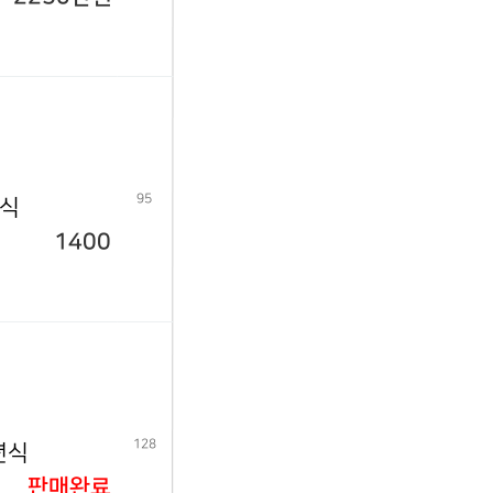
95
년식
1400
128
년식
판매완료