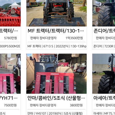
한국페라리트랙터/트랙터/기타/VELOCE-300PS500M2E/2022년식
MF 트랙터/트랙터/130-139hp/6713 S/2022년식
5780만원
판매자 장비다운영자
1억3500만원
판매자 장비다
0PS500M2E | 2022년식 | 기타
MF 트랙터 | 6713 S | 2022년식 | 130-139hp
존디어 | 7230R 
얀마/콤바인/7조식/YH7115/2021년식
얀마/콤바인/5조식 (산물형)/YH5101/2019년식
7500만원
판매자 장비다운영자
3800만원
판매자 장비다
 7조식
얀마 | YH5101 | 2019년식 | 5조식 (산물형)
아세아 | MF7S.1