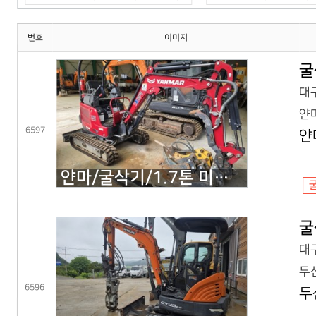
번호
이미지
굴
대구
얀마
6597
얀
얀마/굴삭기/1.7톤 미니굴삭기/VIO17(25년) 코,풀셋
굴
대구
두산
6596
두