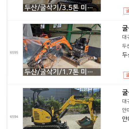
두산/굴삭기/3.5톤 미니굴삭기/DX35Z 회전집게/2019년식
굴
대구
두산
6595
두
두산/굴삭기/1.7톤 미니굴삭기/DX17Z 코끼리/2021년식
굴
대구
얀마
6594
얀