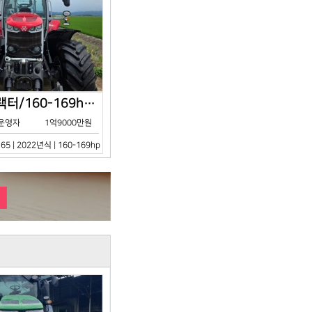
아세아/트랙터/160-169hp/MF7S.165/2023년식
운영자
1억9000만원
65 | 2022년식 | 160-169hp