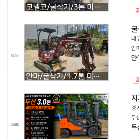
코벨코/굴삭기/3톤 미니굴삭기/SK30SR 코끼리/2018년식
굴
대구
얀마
6591
얀
얀마/굴삭기/1.7톤 미니굴삭기/VIO17 코끼리/2022년식
지
경기
두산
6590
두