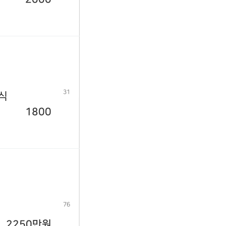
31
년식
1800
76
2250만원