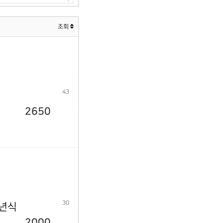
조회
43
2650
30
9년식
2000