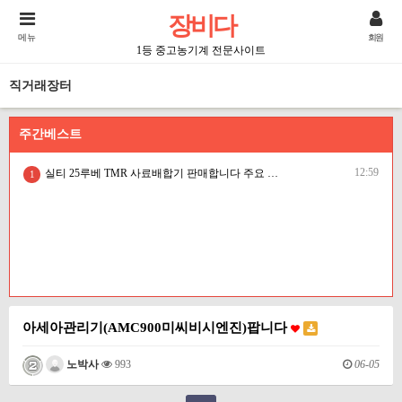
장비다
메뉴
회원
1등 중고농기계 전문사이트
직거래장터
주간베스트
12:59
실티 25루베 TMR 사료배합기 판매합니다 주요 핵심부품 신품 교체·하부 스테인리스 보강 완료 충남 서천 한우농장에서 실제 사용하던 실티(SILTI) 25㎥ 전동식 TMR 사료배합기 판매합니다. 단순히 ?
1
아세아관리기(AMC900미씨비시엔진)팝니다
06-05
노박사
993