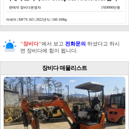
판매자 장비다운영자
1억9000만원
아세아 | MF7S.165 | 2022년식 | 160-169hp
"장비다"
에서 보고
전화문의
하셨다고 하시
면 장비다에 힘이 됩니다.
장비다 매물리스트