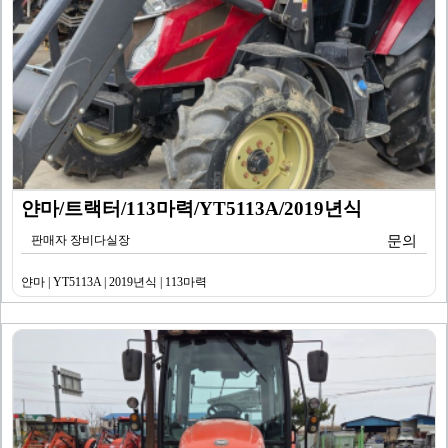
얀마/트랙터/113마력/YT5113A/2019년식
판매자 장비다실장
문의
얀마 | YT5113A | 2019년식 | 113마력