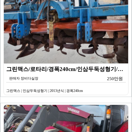
그린맥스/로타리/경폭240cm/인삼두둑성형기/2013년…
판매자 장비다실장
250만원
그린맥스 | 인삼두둑성형기 | 2013년식 | 경폭240cm