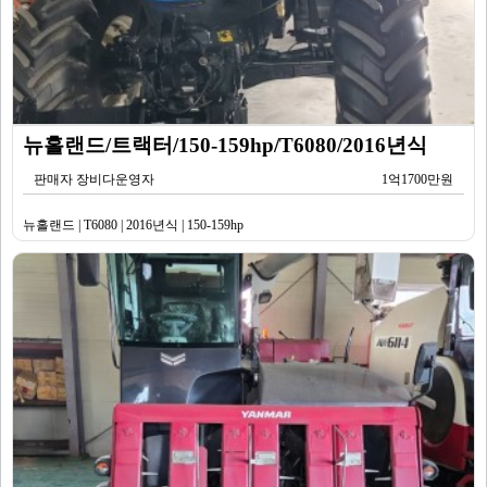
뉴홀랜드/트랙터/150-159hp/T6080/2016년식
판매자 장비다운영자
1억1700만원
뉴홀랜드 | T6080 | 2016년식 | 150-159hp