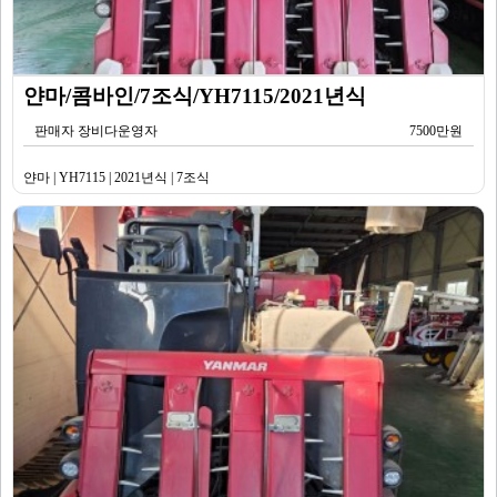
얀마/콤바인/7조식/YH7115/2021년식
판매자 장비다운영자
7500만원
얀마 | YH7115 | 2021년식 | 7조식