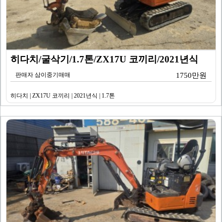
히다치/굴삭기/1.7톤/ZX17U 코끼리/2021년식
판매자 삼이중기매매
1750만원
히다치 | ZX17U 코끼리 | 2021년식 | 1.7톤