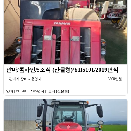
얀마/콤바인/5조식 (산물형)/YH5101/2019년식
판매자 장비다운영자
3800만원
얀마 | YH5101 | 2019년식 | 5조식 (산물형)