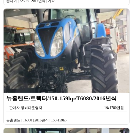
존디어 | 7230R | 2017년식 | 기타
뉴홀랜드/트랙터/150-159hp/T6080/2016년식
판매자 장비다운영자
1억1700만원
뉴홀랜드 | T6080 | 2016년식 | 150-159hp