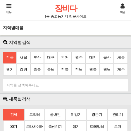
장비다
메뉴
회원
1등 중고농기계 전문사이트
지역별매물
지역별검색
전국
서울
부산
대구
인천
광주
대전
울산
세종
경기
강원
충북
충남
전북
전남
경북
경남
제주
지역을 선택해주세요.
제품별검색
전체
트랙터
콤바인
이앙기
경운기
관리기
SS기
로타베이터
축산기계
쟁기
트레일러
로더