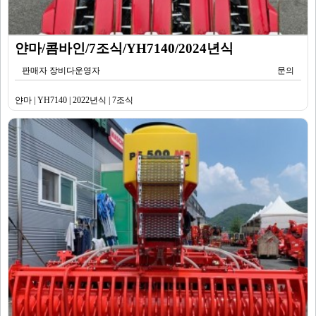
얀마/콤바인/7조식/YH7140/2024년식
판매자 장비다운영자
문의
얀마 | YH7140 | 2022년식 | 7조식