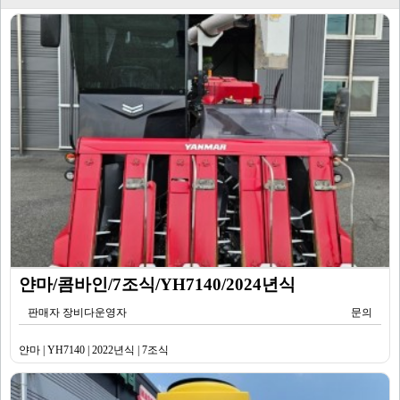
얀마/콤바인/7조식/YH7140/2024년식
판매자 장비다운영자
문의
얀마 | YH7140 | 2022년식 | 7조식