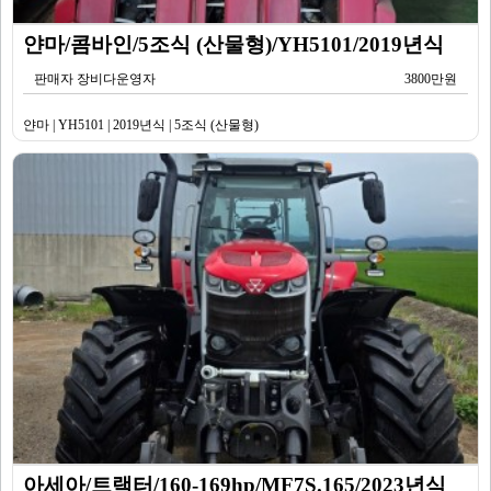
얀마/콤바인/5조식 (산물형)/YH5101/2019년식
판매자 장비다운영자
3800만원
얀마 | YH5101 | 2019년식 | 5조식 (산물형)
아세아/트랙터/160-169hp/MF7S.165/2023년식