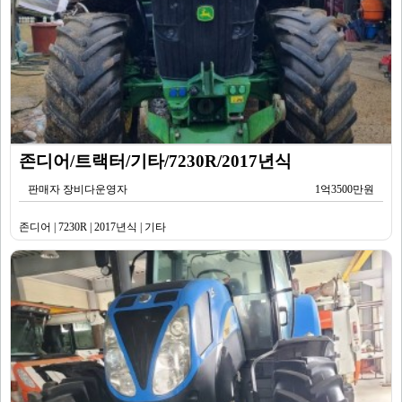
존디어/트랙터/기타/7230R/2017년식
판매자 장비다운영자
1억3500만원
존디어 | 7230R | 2017년식 | 기타