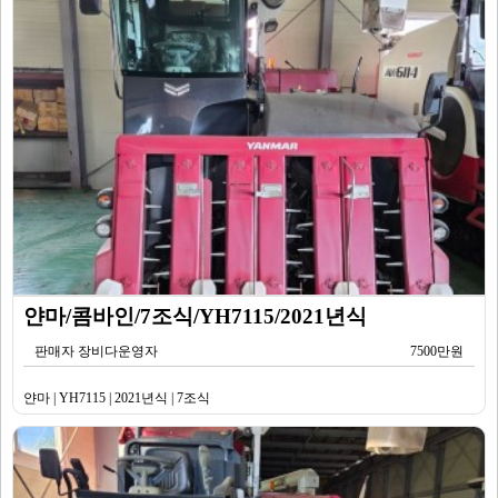
얀마/콤바인/7조식/YH7115/2021년식
판매자 장비다운영자
7500만원
얀마 | YH7115 | 2021년식 | 7조식