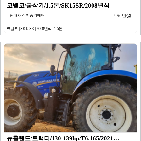
코벨코/굴삭기/1.5톤/SK15SR/2008년식
판매자 삼이중기매매
950만원
코벨코 | SK15SR | 2008년식 | 1.5톤
뉴홀랜드/트랙터/130-139hp/T6.165/2021…