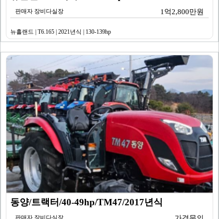
판매자 장비다실장
1억2,800만원
뉴홀랜드 | T6.165 | 2021년식 | 130-139hp
동양/트랙터/40-49hp/TM47/2017년식
판매자 장비다실장
가격문의