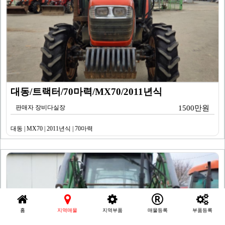
대동/트랙터/70마력/MX70/2011년식
판매자 장비다실장
1500만원
대동 | MX70 | 2011년식 | 70마력
홈
지역매물
지역부품
매물등록
부품등록