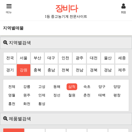
장비다
메뉴
회원
1등 중고농기계 전문사이트
지역별매물
지역별검색
전국
서울
부산
대구
인천
광주
대전
울산
세종
경기
강원
충북
충남
전북
전남
경북
경남
제주
전체
강릉
고성
동해
삼척
속초
양구
양양
영월
원주
인제
정선
철원
춘천
태백
평창
홍천
화천
횡성
제품별검색