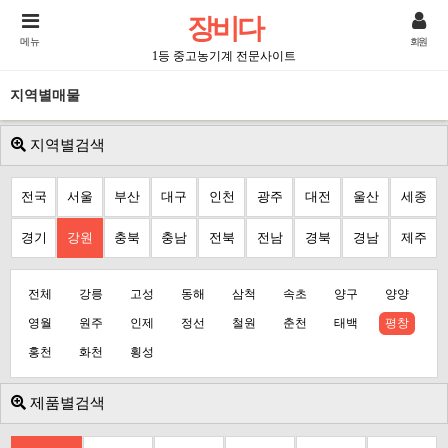
장비다
메뉴
회원
1등 중고농기계 전문사이트
지역별매물
지역별검색
전국
서울
부산
대구
인천
광주
대전
울산
세종
경기
강원
충북
충남
전북
전남
경북
경남
제주
전체
강릉
고성
동해
삼척
속초
양구
양양
영월
원주
인제
정선
철원
춘천
태백
평창
홍천
화천
횡성
제품별검색