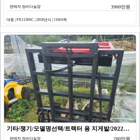
판매자 장비다실장
3900만원
대동 | PX1150SC | 2018년식 | 110마력
기타/쟁기/모델명선택/트랙터 용 지게발/2022년식
판매자 장비다실장
200만원