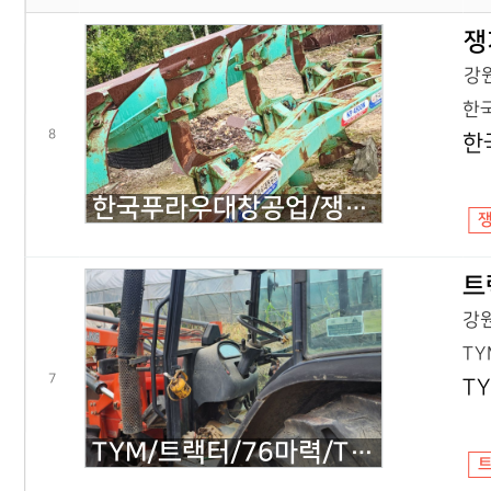
쟁
강원
한국
8
한
한국푸라우대창공업/쟁기/규격문의/KP4500W/2021년식
트
강원
TY
7
T
TYM/트랙터/76마력/T760/2000년식