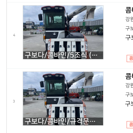
콤
강원
구보
4
구
구보다/콤바인/5조식 (산물형)/ER575KC/2019년식
콤
강원
구보
3
구
구보다/콤바인/규격문의/ER575KQ/2019년식