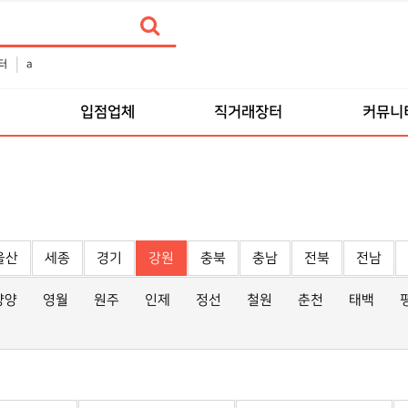
터
a
품
입점업체
직거래장터
커뮤니
울산
세종
경기
강원
충북
충남
전북
전남
양양
영월
원주
인제
정선
철원
춘천
태백