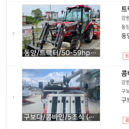
트
강원
동양
2
동양
동양/트랙터/50-59hp/TM52/2019년식
콤
강원
구보
1
구
구보다/콤바인/5조식 (산물형)/ER575K/2019년식