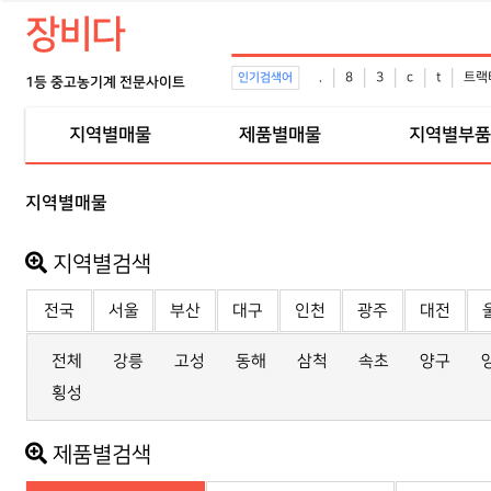
장비다
.
8
3
c
t
트랙
인기검색어
1등 중고농기계 전문사이트
지역별매물
제품별매물
지역별부
지역별매물
지역별검색
전국
서울
부산
대구
인천
광주
대전
전체
강릉
고성
동해
삼척
속초
양구
횡성
제품별검색