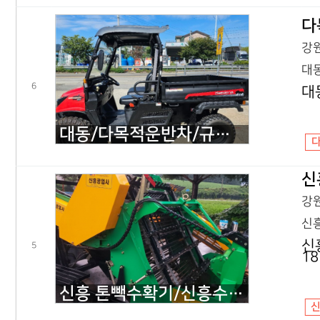
다
강원
대동
6
대
대동/다목적운반차/규격문의/2230LH/2017년식
신
강원
신흥
신
5
1
신흥 톤빽수확기/신흥수확기 1400/규격문의/신흥수확기 1400/2018년식
신