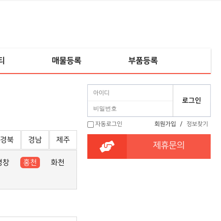
티
매물등록
부품등록
자동로그인
회원가입
/
정보찾기
경북
경남
제주
제휴문의
평창
홍천
화천