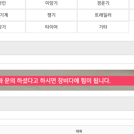
바인
이앙기
경운기
기계
쟁기
트레일러
삭기
타이어
기타
제목