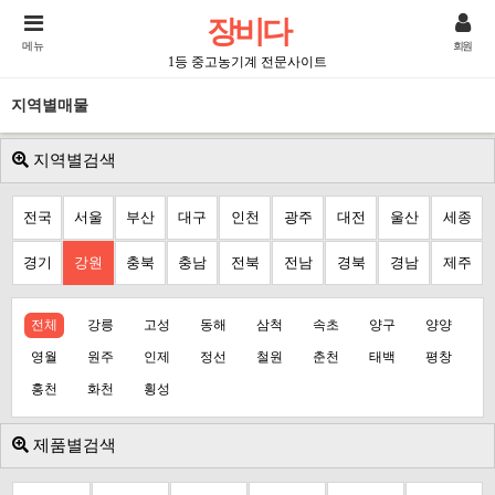
장비다
메뉴
회원
1등 중고농기계 전문사이트
지역별매물
지역별검색
전국
서울
부산
대구
인천
광주
대전
울산
세종
경기
강원
충북
충남
전북
전남
경북
경남
제주
전체
강릉
고성
동해
삼척
속초
양구
양양
영월
원주
인제
정선
철원
춘천
태백
평창
홍천
화천
횡성
제품별검색