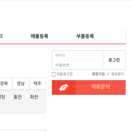
티
매물등록
부품등록
자동로그인
회원가입
/
정보찾기
경북
경남
제주
제휴문의
평창
홍천
화천