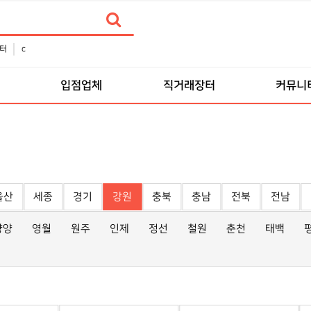
터
c
입점업체
직거래장터
커뮤니
울산
세종
경기
강원
충북
충남
전북
전남
양양
영월
원주
인제
정선
철원
춘천
태백