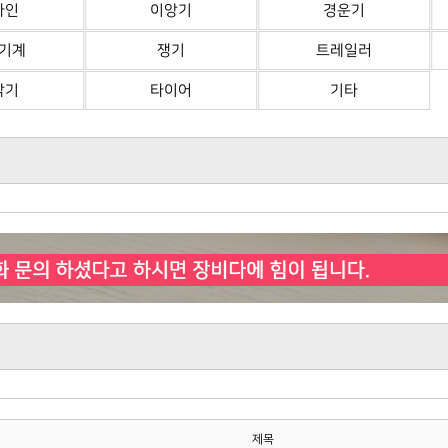
바인
이앙기
경운기
기계
쟁기
트레일러
삭기
타이어
기타
제목