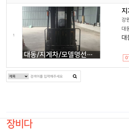
지
강원
대동
1
대
대동/지게차/모델명선택/대동 지게차/2012년식
0
다음검색
장비다