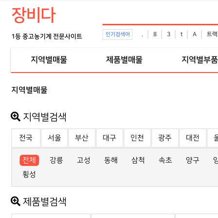
장비다
.
8
3
t
A
트랙
인기검색어
1등 중고농기계 전문사이트
지역별매물
제품별매물
지역별부품
지역별매물
지역별검색
전국
서울
부산
대구
인천
광주
대전
전체
강릉
고성
동해
삼척
속초
양구
횡성
제품별검색