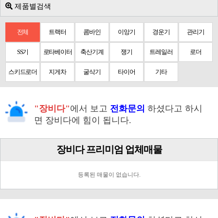
제품별검색
전체
트랙터
콤바인
이앙기
경운기
관리기
SS기
로타베이터
축산기계
쟁기
트레일러
로더
스키드로더
지게차
굴삭기
타이어
기타
"장비다"
에서 보고
전화문의
하셨다고 하시
면 장비다에 힘이 됩니다.
장비다 프리미엄 업체매물
등록된 매물이 없습니다.