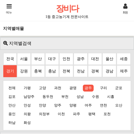
장비다
메뉴
회원
1등 중고농기계 전문사이트
지역별매물
지역별검색
전국
서울
부산
대구
인천
광주
대전
울산
세종
경기
강원
충북
충남
전북
전남
경북
경남
제주
전체
가평
고양
과천
광명
광주
구리
군포
김포
남양주
동두천
부천
성남
수원
시흥
안산
안성
안양
양주
양평
여주
연천
오산
용인
의왕
의정부
이천
파주
평택
포천
하남
화성