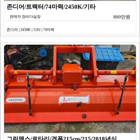
존디어/트랙터/74마력/2450K/기타
판매자 장비다실장
800만원
존디어 | 2450K | 기타 | 74마력
그린맥스/로타리/경폭215cm/215/2018년식