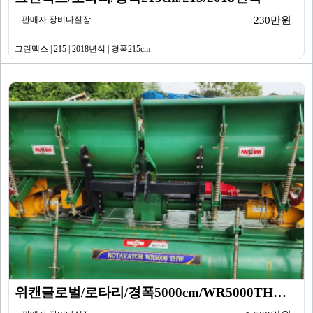
판매자 장비다실장
230만원
그린맥스 | 215 | 2018년식 | 경폭215cm
위캔글로벌/로타리/경폭5000cm/WR5000THW/2…