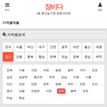
장비다
메뉴
회원
1등 중고농기계 전문사이트
지역별매물
지역별검색
전국
서울
부산
대구
인천
광주
대전
울산
세종
경기
강원
충북
충남
전북
전남
경북
경남
제주
전체
가평
고양
과천
광명
광주
구리
군포
김포
남양주
동두천
부천
성남
수원
시흥
안산
안성
안양
양주
양평
여주
연천
오산
용인
의왕
의정부
이천
파주
평택
포천
하남
화성