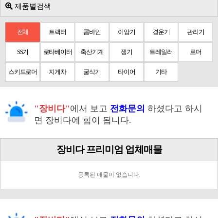
제품별검색
전체
트랙터
콤바인
이앙기
경운기
관리기
SS기
로타베이터
축산기계
쟁기
트레일러
로더
스키드로더
지게차
굴삭기
타이어
기타
"장비다"
에서 보고
전화문의
하셨다고 하시
면 장비다에 힘이 됩니다.
장비다 프리미엄 업체매물
등록된 매물이 없습니다.