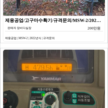
제융공업/고구마수확기/규격문의/MSW-2/2023년식
판매자 장비다실장
200만원
제융공업 | MSW-2 | 2022년식 | 규격문의