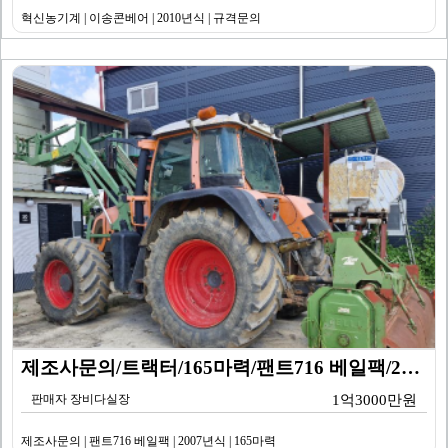
혁신농기계 | 이송콘베어 | 2010년식 | 규격문의
제조사문의/트랙터/165마력/팬트716 베일팩/2007…
판매자 장비다실장
1억3000만원
제조사문의 | 팬트716 베일팩 | 2007년식 | 165마력