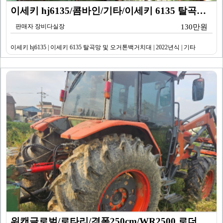
이세키 hj6135/콤바인/기타/이세키 6135 탈곡망…
판매자 장비다실장
130만원
이세키 hj6135 | 이세키 6135 탈곡망 및 오거톤백거치대 | 2022년식 | 기타
위캔글로벌/로타리/경폭250cm/WR2500 로더,로타…