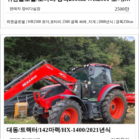
판매자 장비다실장
2500만
위캔글로벌 | WR2500 로더,로타리 2500 광폭 써레 ,지게 | 2008년식 | 경폭250cm
대동/트랙터/142마력/HX-1400/2021년식