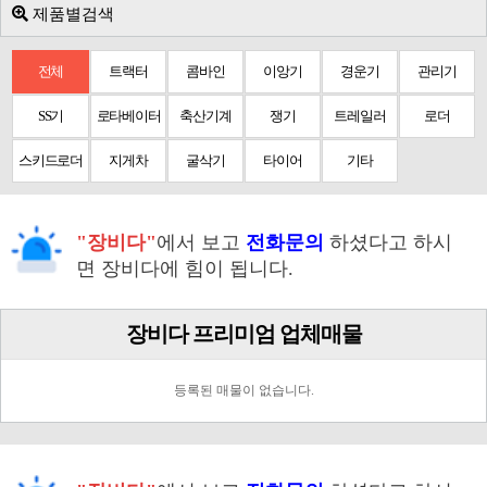
제품별검색
전체
트랙터
콤바인
이앙기
경운기
관리기
SS기
로타베이터
축산기계
쟁기
트레일러
로더
스키드로더
지게차
굴삭기
타이어
기타
"장비다"
에서 보고
전화문의
하셨다고 하시
면 장비다에 힘이 됩니다.
장비다 프리미엄 업체매물
등록된 매물이 없습니다.