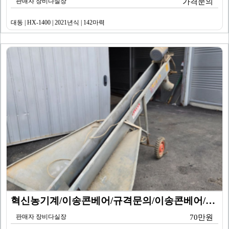
판매자 장비다실장
가격문의
대동 | HX-1400 | 2021년식 | 142마력
혁신농기계/이송콘베어/규격문의/이송콘베어/2010년식
판매자 장비다실장
70만원