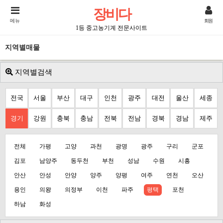
장비다
메뉴
회원
1등 중고농기계 전문사이트
지역별매물
지역별검색
전국
서울
부산
대구
인천
광주
대전
울산
세종
경기
강원
충북
충남
전북
전남
경북
경남
제주
전체
가평
고양
과천
광명
광주
구리
군포
김포
남양주
동두천
부천
성남
수원
시흥
안산
안성
안양
양주
양평
여주
연천
오산
용인
의왕
의정부
이천
파주
평택
포천
하남
화성