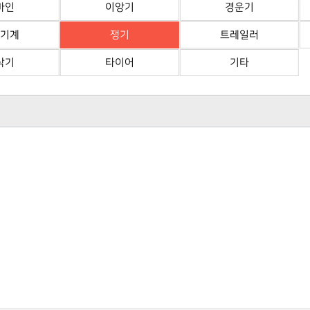
바인
이앙기
경운기
기계
쟁기
트레일러
삭기
타이어
기타