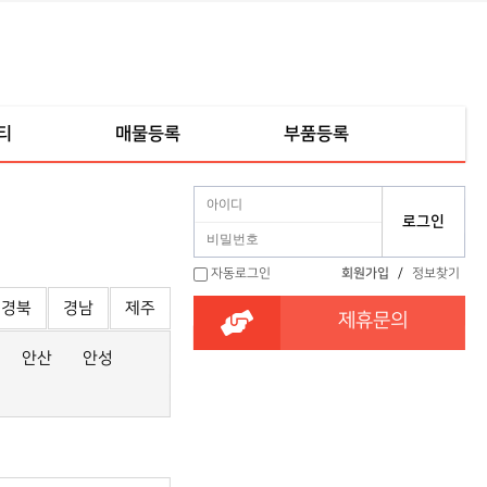
티
매물등록
부품등록
자동로그인
회원가입
/
정보찾기
경북
경남
제주
제휴문의
안산
안성