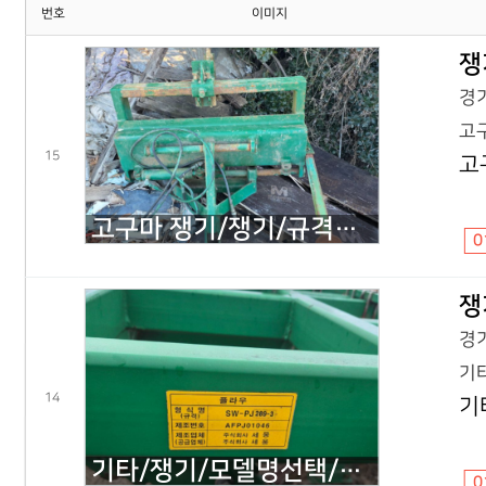
번호
이미지
쟁
경기
고구
15
고
고구마 쟁기/쟁기/규격문의/26-55마력/2025년식
0
쟁
경기
기타
14
기
기타/쟁기/모델명선택/SW-PJ289-3/2024년식
0