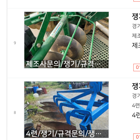
쟁
경기
제조
9
제
제조사문의/쟁기/규격문의/원판 세웅원판쟁기8년
0
쟁
경기
4련
8
4
4련/쟁기/규격문의/쟁기/2015년식
0