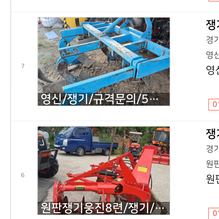
쟁
경기
영신
7
영
영신/쟁기/규격문의/5련/기타
0
쟁
경기
원판
6
원
원판쟁기웅진8련/쟁기/규격문의/쟁기/2020년식
0