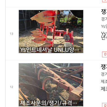
쟁
경기
Ys
Y
13
년
Ys인트네셔날 UNLU양용4련/쟁기/규격문의/UNLU양용4련/2022년식
0
쟁
경기
제조
12
제
제조사문의/쟁기/규격문의/외4련/2013년식
0