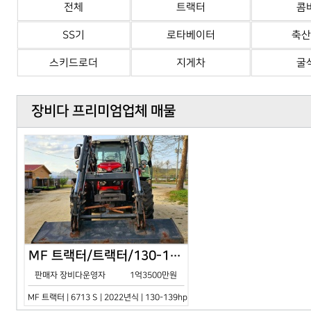
전체
트랙터
콤
SS기
로타베이터
축산
스키드로더
지게차
굴
장비다 프리미엄업체 매물
MF 트랙터/트랙터/130-139hp/6713 S/2022년식
판매자 장비다운영자
1억3500만원
MF 트랙터 | 6713 S | 2022년식 | 130-139hp