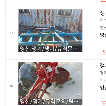
쟁
경기
영신
11
영
영신 쟁기/쟁기/규격문의/영신 7련/2021년식
0
쟁
경기
영신
10
영
영신/쟁기/규격문의/원판/2017년식
0