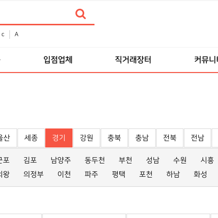
c
A
품
입점업체
직거래장터
커뮤니
울산
세종
경기
강원
충북
충남
전북
전남
군포
김포
남양주
동두천
부천
성남
수원
시흥
의왕
의정부
이천
파주
평택
포천
하남
화성