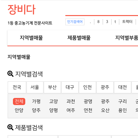
장비다
.
8
3
t
트랙터
인기검색어
1등 중고농기계 전문사이트
지역별매물
제품별매물
지역별부
지역별매물
지역별검색
전국
서울
부산
대구
인천
광주
대전
전체
가평
고양
과천
광명
광주
구리
안양
양주
양평
여주
연천
오산
용인
제품별검색