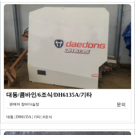
대동/콤바인/6조식/DH6135A/기타
판매자 장비다실장
문의
대동 | DH6135A | 기타 | 6조식