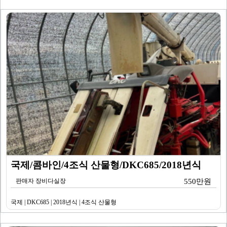
국제/콤바인/4조식 산물형/DKC685/2018년식
판매자 장비다실장
550만원
국제 | DKC685 | 2018년식 | 4조식 산물형