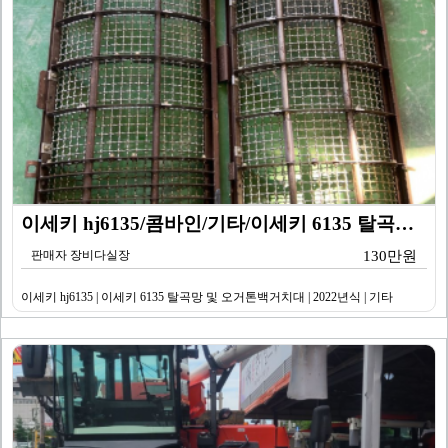
이세키 hj6135/콤바인/기타/이세키 6135 탈곡망…
판매자 장비다실장
130만원
이세키 hj6135 | 이세키 6135 탈곡망 및 오거톤백거치대 | 2022년식 | 기타