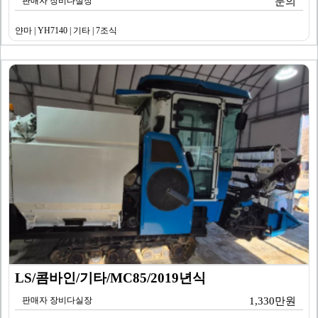
판매자 장비다실장
문의
얀마 | YH7140 | 기타 | 7조식
LS/콤바인/기타/MC85/2019년식
판매자 장비다실장
1,330만원