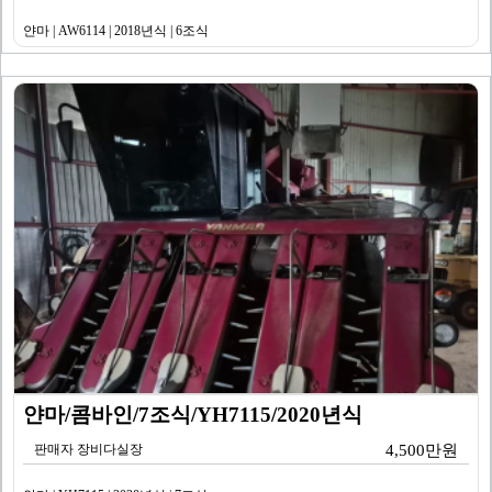
얀마 | AW6114 | 2018년식 | 6조식
얀마/콤바인/7조식/YH7115/2020년식
판매자 장비다실장
4,500만원