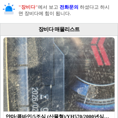
"장비다"
에서 보고
전화문의
하셨다고 하시
면 장비다에 힘이 됩니다.
장비다 매물리스트
얀마/콤바인/5조식 (산물형)/YH570/2000년식이…