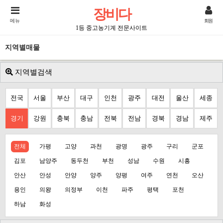
장비다
메뉴
회원
1등 중고농기계 전문사이트
지역별매물
지역별검색
전국
서울
부산
대구
인천
광주
대전
울산
세종
경기
강원
충북
충남
전북
전남
경북
경남
제주
전체
가평
고양
과천
광명
광주
구리
군포
김포
남양주
동두천
부천
성남
수원
시흥
안산
안성
안양
양주
양평
여주
연천
오산
용인
의왕
의정부
이천
파주
평택
포천
하남
화성