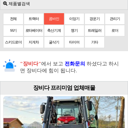
제품별검색
전체
트랙터
콤바인
이앙기
경운기
관리기
SS기
로타베이터
축산기계
쟁기
트레일러
로더
스키드로더
지게차
굴삭기
타이어
기타
"장비다"
에서 보고
전화문의
하셨다고 하시
면 장비다에 힘이 됩니다.
장비다 프리미엄 업체매물