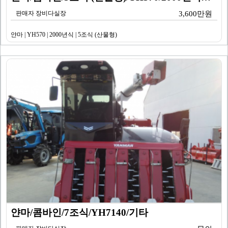
판매자 장비다실장
3,600만원
얀마 | YH570 | 2000년식 | 5조식 (산물형)
얀마/콤바인/7조식/YH7140/기타