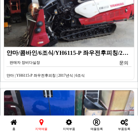
얀마/콤바인/6조식/YH6115-P 좌우전후피칭/201…
판매자 장비다실장
문의
얀마 | YH6115-P 좌우전후피칭 | 2017년식 | 6조식
홈
지역매물
지역부품
매물등록
부품등록