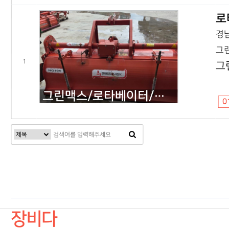
로
경남
그린
1
그
그린맥스/로타베이터/기타/NG195/2020년식
0
다음검색
장비다