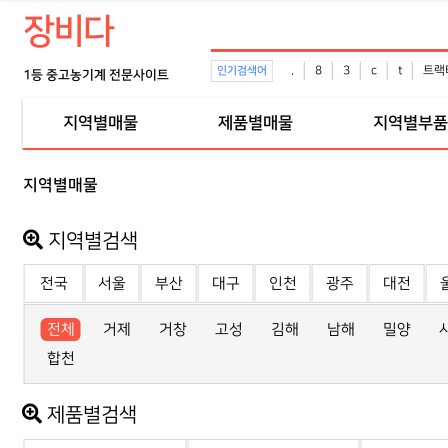
장비다
.
8
3
c
t
트랙
인기검색어
1등 중고농기계 전문사이트
지역별매물
제품별매물
지역별부품
지역별매물
지역별검색
전국
서울
부산
대구
인천
광주
대전
전체
거제
거창
고성
김해
남해
밀양
합천
제품별검색