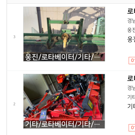
로
경남
웅진
3
웅
웅진/로타베이터/기타/WJR255/2020년식
0
로
경남
기타
2
기
기타/로타베이터/기타/YJ215GHYJ215GH/2025년식
0