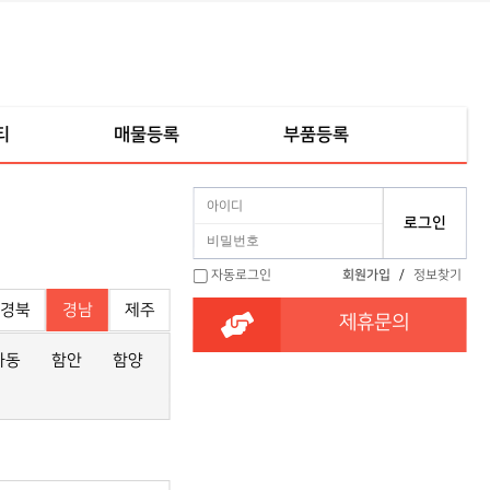
티
매물등록
부품등록
자동로그인
회원가입
/
정보찾기
경북
경남
제주
제휴문의
하동
함안
함양