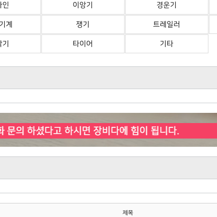
바인
이앙기
경운기
기계
쟁기
트레일러
삭기
타이어
기타
제목