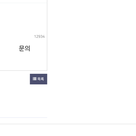
12934
문의
목록