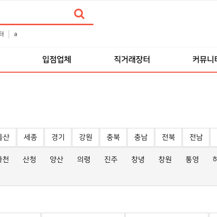
터
a
입점업체
직거래장터
커뮤니
울산
세종
경기
강원
충북
충남
전북
전남
사천
산청
양산
의령
진주
창녕
창원
통영