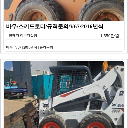
바우/스키드로더/규격문의/V67/2016년식
판매자 장비다실장
1,550만원
바우 | V67 | 2016년식 | 규격문의