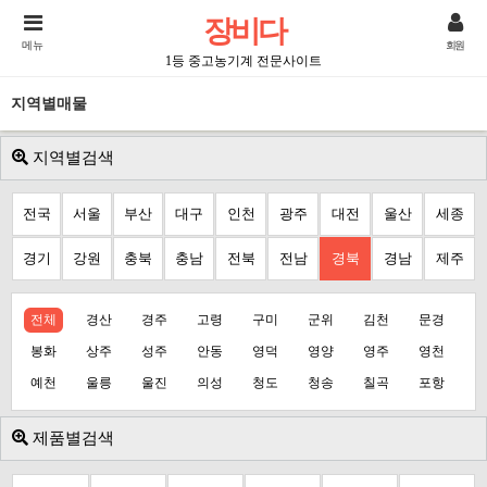
장비다
메뉴
회원
1등 중고농기계 전문사이트
지역별매물
지역별검색
전국
서울
부산
대구
인천
광주
대전
울산
세종
경기
강원
충북
충남
전북
전남
경북
경남
제주
전체
경산
경주
고령
구미
군위
김천
문경
봉화
상주
성주
안동
영덕
영양
영주
영천
예천
울릉
울진
의성
청도
청송
칠곡
포항
제품별검색