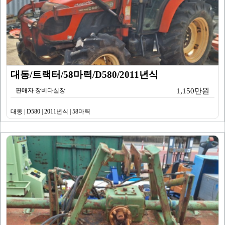
대동/트랙터/58마력/D580/2011년식
판매자 장비다실장
1,150만원
대동 | D580 | 2011년식 | 58마력