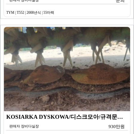
판매자 장비다실장
문의
TYM | T552 | 2008년식 | 55마력
KOSIARKA DYSKOWA/디스크모아/규격문의/디스…
판매자 장비다실장
930만원