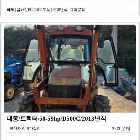
국제 | 콤바인EC655C4조식 | 2010년식 | 규격문의
대동/트랙터/50-59hp/D500C/2013년식
판매자 장비다실장
가격문의