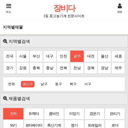
장비다
메뉴
회원
1등 중고농기계 전문사이트
지역별매물
지역별검색
전국
서울
부산
대구
인천
광주
대전
울산
세종
경기
강원
충북
충남
전북
전남
경북
경남
제주
전체
광산구
남구
동구
북구
서구
제품별검색
전체
트랙터
콤바인
이앙기
경운기
관리기
SS기
로타베이터
축산기계
쟁기
트레일러
로더