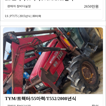
판매자 장비다실장
2650만원
LS | P7175 | 2015년식 | 80마력
TYM/트랙터/55마력/T552/2008년식