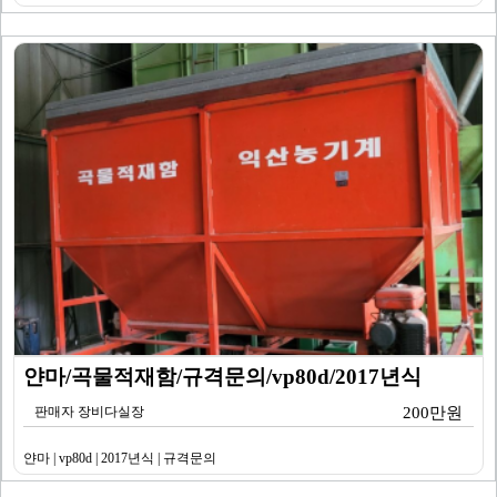
얀마/곡물적재함/규격문의/vp80d/2017년식
판매자 장비다실장
200만원
얀마 | vp80d | 2017년식 | 규격문의