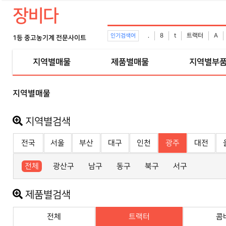
장비다
.
8
t
트랙터
A
인기검색어
1등 중고농기계 전문사이트
지역별매물
제품별매물
지역별부
지역별매물
지역별검색
전국
서울
부산
대구
인천
광주
대전
전체
광산구
남구
동구
북구
서구
제품별검색
전체
트랙터
콤