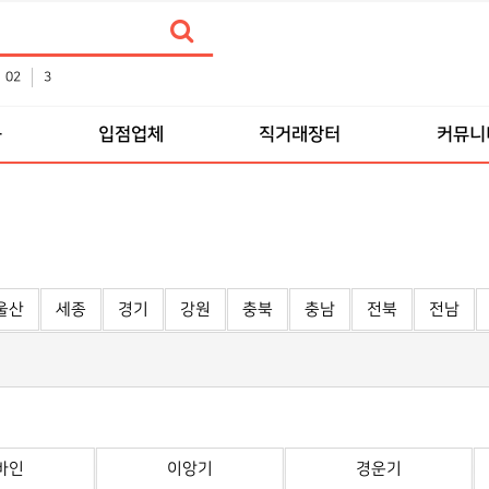
02
3
품
입점업체
직거래장터
커뮤니
울산
세종
경기
강원
충북
충남
전북
전남
바인
이앙기
경운기