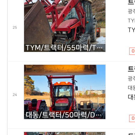
트
광주
TY
25
T
TYM/트랙터/55마력/T550.55/2000년식
0
트
광주
대동
24
대
대동/트랙터/50마력/D500/2010년식
0