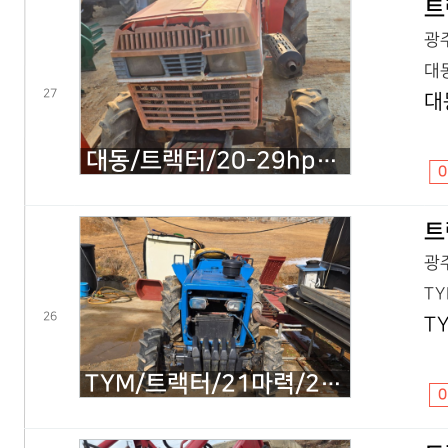
트
광주
대동
27
대
대동/트랙터/20-29hp/L2601-4WD/2000년식
0
트
광주
TY
26
T
TYM/트랙터/21마력/2140.21마력/2020년식
0