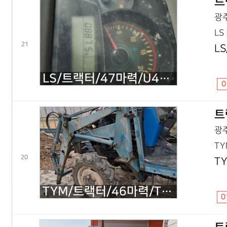
트
광주
LS
21
L
LS/트랙터/47마력/U47/2011년식
0
트
광주
TY
20
T
TYM/트랙터/46마력/TA4640/2010년식
0