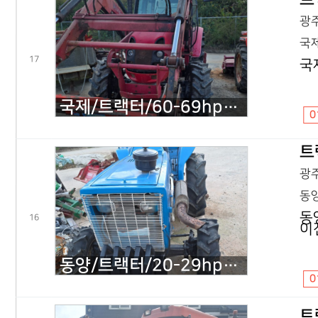
광주
국제
17
국
국제/트랙터/60-69hp/트렉터6015.60마력/2013년식
0
트
광주
동양
동
16
이
동양/트랙터/20-29hp/TL2140 트랙터TA2140.21마력/2000년식이전
0
트