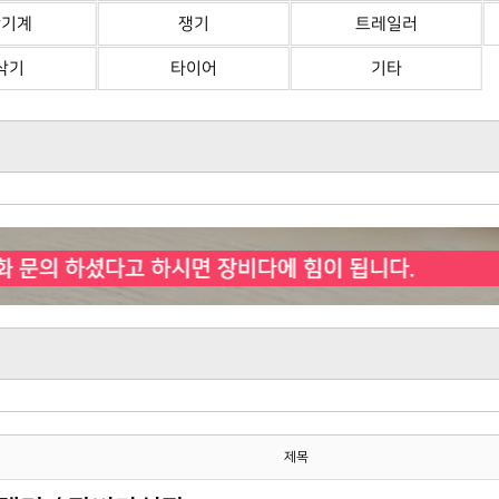
산기계
쟁기
트레일러
삭기
타이어
기타
제목