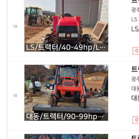
트
광주
LS 
19
LS
LS/트랙터/40-49hp/LT47/2001년식
0
트
광주
대동
18
대
대동/트랙터/90-99hp/PX900/2015년식
0
트