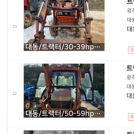
트
광주
대동
23
대
대동/트랙터/30-39hp/트력터3503.35마력/2010년식
0
트
광주
대동
22
대
대동/트랙터/50-59hp/D500C/2013년식
0